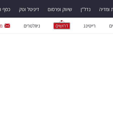
ומדיה
נדל"ן
שיווק ופרסום
דיגיטל וטק
כסף ו
ם
רייטינג
דרושים
ניוזלטרים
מי