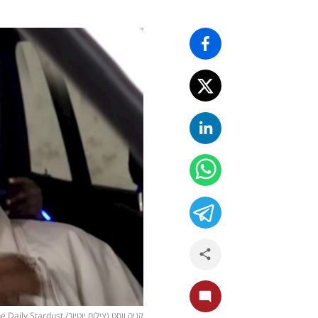
קניה ווסט (צילום יוטיוב/ The Daily Stardust)