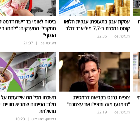
ה
עסקת ענק בתעופה: ענקית הלואו
ביטוח לאומי בדרישה דרמטית
קוסט נמכרת ב-7.7 מיליארד דולר
ממקבלי המענקים: "להחזיר 
הכסף"
מערכת ice
|
22:36
מערכת ice
|
21:37
י
צופית גרנט בקריאה דרמטית:
תשכחו מכל מה שידעתם על ת
"תימנעו מזה ותצילו את עצמכם"
חלב: הפיתוח שמביא חוויית יו
מושלמת
מערכת ice
|
22:19
בשיתוף שטראוס
|
10:23