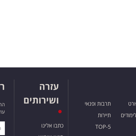
עזרה
רו
ושירותים
ורט
תרבות ופנאי
הרש
עול
לימודים
תיירות
כתבו אלינו
TOP-5