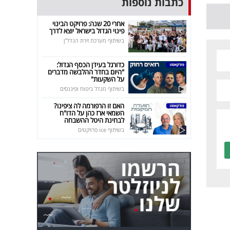
כתבות נוספות
אחרי 20 שנה: פרויקט הבינוי
פינוי הגדול בישראל יוצא לדרך
בשיתוף מערכת זירת הנדל"ן
כדורגל בעידן הכסף הגדול:
"היום בחדר ההלבשה מדברים
על השקעות"
בשיתוף מגדל ביטוח ופיננסים
האם זו הרפורמה לה ציפינו?
השמאי ארז כהן על הדו"ח
לבחינת היטל ההשבחה
בשיתוף ice פרויקטים