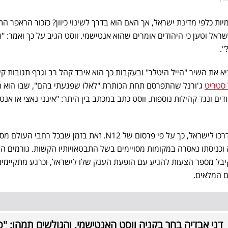
יות כלפי מדינת ישראל, אך האם הוא בדרך לשינוי כיוון? כזכור הראפר ה
אל וטען כי היהודים אומרים שהוא אנטישמי. ווסט הגיב על כך ואמר: "א
".
 את השיר "הייל היטלר" ובעקבות כך הוא איבד קהל רב וגרף תגובות קש
 סטריט
ג'ורנל שהתפרסם תחת הכותרת "לאלו שפגעתי בהם", שבו הוא 
ים ונגד קהילות נוספות. ווסט כתב במכתב בין היתר: "אינני נאצי או אנט
אלא שאמש נודע כי קניה ווסט בדרכו לישראל, כך על פי פרסום של N12. זאת בזמן שבכל רחבי 
ה וכניסתו נאסרה במקומות מסויימים בשל התבטאויותיו הקשות. גורמים ה
קיבל מספר הצעות להגיע עם הופעת הענק שלו לישראל, וכרגע מתקיימים
ם המלאים.
דני אבדיה בחר בקניה ווסט האנטישמי, והגולשים תמהו: "ס