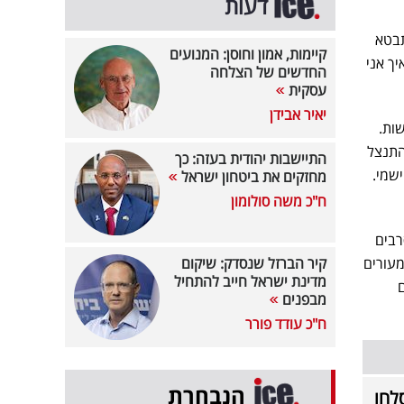
דעות
תבטא
קיימות, אמון וחוסן: המנועים
יך אני
החדשים של הצלחה
עסקית
יאיר אבידן
ות.
התנצל
התיישבות יהודית בעזה: כך
ישמי.
מחזקים את ביטחון ישראל
ח"כ משה סולומון
העולם מסרבים
מעורים
קיר הברזל שנסדק: שיקום
מדינת ישראל חייב להתחיל
מבפנים
ח"כ עודד פורר
הנבחרת
לחו