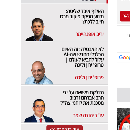
האלוף איבד שליטה:
לאה
מדוע מפקד פיקוד מרכז
חייב ללכת?
יריב אופנהיימר
יו
לא האבטלה: זה האיום
הכלכלי החדש שה-AI
עלול להביא לעולם |
פרופ' ירון זליכה
פרופ' ירון זליכה
הדלקת משואה על ידי
הרב אברהם זרביב
מסכנת את לוחמי צה"ל
עו"ד יהודה שפר
עוד בנבחרת >>