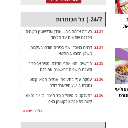
24/7 | כל הכותרות
את
רעידת אדמה בימין: ארדן ואדלשטיין מקימים
22:31
מפלגה שתאיים על הליכוד
דרמה במוסד: שני בכירים הודחו בעקבות
22:31
כישלון המבצע החשאי
חודשיים וחצי אחרי הלידה: ספיר אביסרור
22:35
ובעלה חושפים לראשונה את בנם
עסקת ענק בתעופה: ענקית הלואו קוסט
22:36
נמכרת ב-7.7 מיליארד דולר
חליפי
גורט
"הענקנו לו טיפול מציל חיים": בן 17 נפצע
22:56
קשה בתאונת טרקטורון בצפון
כל החדשות