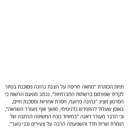
בריאות
תרבות
ופנאי
תיירות
TOP-
5
המילון
תחת הכותרת "מחאה חריפה על הצגת נהיגה מסוכנת בטיזר
הכלכלי
לקליפ שפורסם ברשתות החברתיות", נכתב מטעם הרשות כי
הסרטון מציג "נהיגה פרועה, חסרת אחריות ומסכנת חיים,
פודקאסט
באופן שעלול להתפרש כלגיטימי, מושך ואף מעורר השראה",
40
וכי הדבר מעורר דאגה "במיוחד נוכח החשיפה הרחבה של
הזמרת שרית חדד והשפעתה הרבה על צעירים ובני נוער".
UNDER