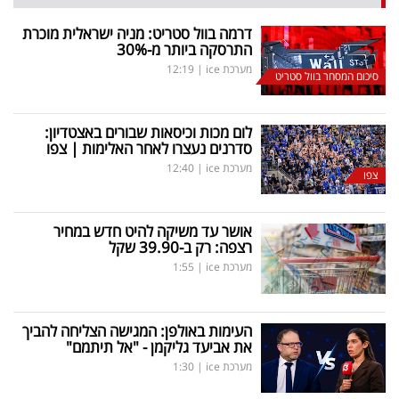
דרמה בוול סטריט: מניה ישראלית מוכרת
התרסקה ביותר מ-30
%
מערכת ice
|
12:19
סיכום המסחר בוול סטריט
לום מכות וכיסאות שבורים באצטדיון:
סדרנים נעצרו לאחר האלימות | צפו
מערכת ice
|
12:40
צפו
אושר עד משיקה להיט חדש במחיר
רצפה: רק ב-39.90 שקל
מערכת ice
|
1:55
העימות באולפן: המגישה הצליחה להביך
את אביעד גליקמן - "אל תיתמם"
מערכת ice
|
1:30