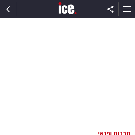
ראשי
הנבחרת
השוק
תקשורת
ומדיה
כסף
וצרכנות
תרבות ופנאי