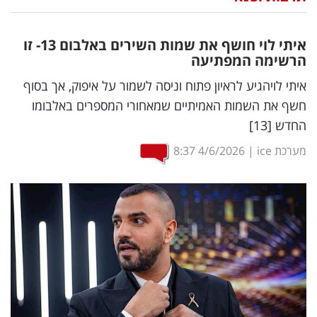
נדל"ן
איתי לוי חושף את שמות השירים באלבום 13- זו
דיגיטל
הרשימה המפתיעה
וטק
איתי לויהגיע לראיון פתוח וניסה לשמור על איפוק, אך בסוף
חשף את השמות האמיתיים שמאחורי המספרים באלבומו
שיווק
החדש [13]
ופרסום
מערכת ice
|
4/6/2026
8:37
משפט
מדדים
ומחקרים
דעות
רכילות
עסקית