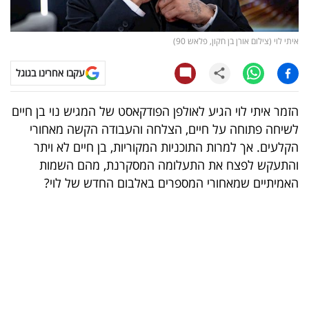
קריפטו
איתי לוי (צילום אורן בן חקון, פלאש 90)
ויראלי
עקבו אחרינו בגוגל
טלוויזיה
הזמר איתי לוי הגיע לאולפן הפודקאסט של המגיש נוי בן חיים
עסקי
לשיחה פתוחה על חיים, הצלחה והעבודה הקשה מאחורי
ספורט
הקלעים. אך למרות התוכניות המקוריות, בן חיים לא ויתר
והתעקש לפצח את התעלומה המסקרנת, מהם השמות
קריירה
האמיתיים שמאחורי המספרים באלבום החדש של לוי
?
ולימודים
מינויים
רייטינג
רכב