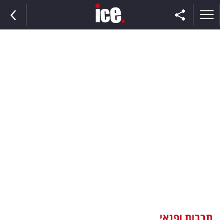
ראשי
הנבחרת
השוק
תקשורת
ומדיה
כסף
וצרכנות
תרבות ופנאי