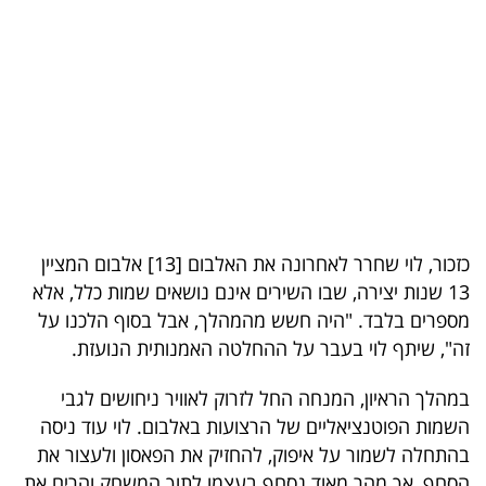
בריאות
תרבות
ופנאי
תיירות
TOP-
5
כזכור, לוי שחרר לאחרונה את האלבום [13] אלבום המציין
13 שנות יצירה, שבו השירים אינם נושאים שמות כלל, אלא
המילון
מספרים בלבד. "היה חשש מהמהלך, אבל בסוף הלכנו על
הכלכלי
זה", שיתף לוי בעבר על ההחלטה האמנותית הנועזת
.
פודקאסט
במהלך הראיון, המנחה החל לזרוק לאוויר ניחושים לגבי
השמות הפוטנציאליים של הרצועות באלבום. לוי עוד ניסה
40
בהתחלה לשמור על איפוק, להחזיק את הפאסון ולעצור את
UNDER
הסחף, אך מהר מאוד נסחף בעצמו לתוך המשחק והרים את