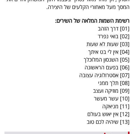
40
המסך מעל מאחורי הקלעים של היצירה
.
רשימת השמות המלאה של השירים:
[01] דרך הזהב
שיתופי
[02] בואי נפרד
פעולה
[03] שעות לא שעות
[04] אין לי בט איתך
[05] השנסון המלוכלך
דרושים
[06] בפעם הראשונה
[07] אסטרולוגיה עצובה
ניוזלטרים
[08] תלך ממני
[09] מוזיקה ועצב
[10] עשר מעשר
מייל
[11] מניאקה
אדום
[12] אין יאוש בעולם
[13] שיהיה לכם טוב