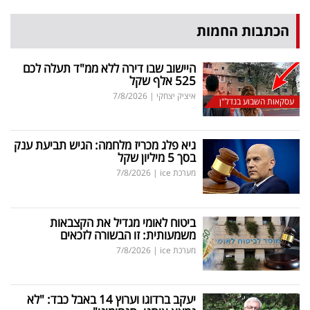
הכתבות החמות
היישוב שבו דירה ללא ממ"ד תעלה לכם
525 אלף שקל
איציק יצחקי
|
7/8/2026
עסקאות השבוע בנדל"ן
גיא פלג מכריז מלחמה: הגיש תביעת ענק
בסך 5 מיליון שקל
מערכת ice
|
7/8/2026
ביטוח לאומי מגדיל את הקצבאות
משמעותית: זו הבשורה לזכאים
מערכת ice
|
7/8/2026
יעקב ברדוגו וערוץ 14 באבל כבד: "לא