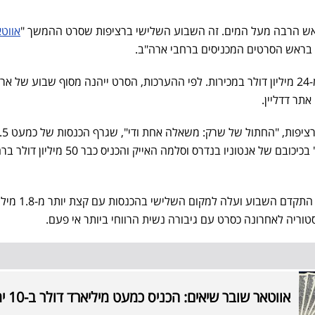
ש הרבה מעל המים. זה השבוע השלישי ברציפות שסרט ההמשך "
אווטא
 בראש הסרטים המכניסים ברחבי ארה"ב.
גרף יותר מ-24 מיליון דולר במכירות. לפי ההערכות, הסרט ייהנה מסוף שבוע של א
אחריו במקום השני, שבוע שני ברציפות, "החתול של שרק:
מיליון דולר. הספין אוף של "שרק" בכיכובם של אנטוניו בנדרס וסלמה האייק והכניס כבר 50
"הפנתר השחור: וואקנדה לנצח" התקדם השבוע ועלה למקום השלישי בהכנסו
וריה לאחרונה כסרט עם גיבורה נשית הרווחי ביותר אי פעם.
אווטאר שובר שיאים: הכניס כמעט מיליארד דולר ב-10 ימים