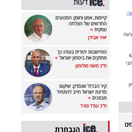
דעות
ר:
קיימות, אמון וחוסן: המנועים
החדשים של הצלחה
עסקית
רבעה
יאיר אבידן
התיישבות יהודית בעזה: כך
 משאלה אחת ודי", שגרף הכנסות של כמעט 6.5
מחזקים את ביטחון ישראל
 מיליון דולר ברחבי
ח"כ משה סולומון
ת עם קצת יותר מ-1.8 מיליון
קיר הברזל שנסדק: שיקום
מדינת ישראל חייב להתחיל
מבפנים
ח"כ עודד פורר
הנבחרת