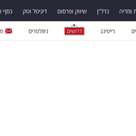
ומדיה
נדל"ן
שיווק ופרסום
דיגיטל וטק
כסף ו
ם
רייטינג
דרושים
ניוזלטרים
מי