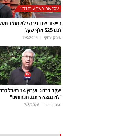
עסקאות השבוע בנדל"ן
היישוב שבו דירה ללא ממ"ד תעל
לכם 525 אלף שקל
איציק יצחקי
|
7/8/2026
יעקב ברדוגו וערוץ 14 באבל כב
"לא נמצא איתנו. תנחומינו"
מערכת ice
|
7/8/2026