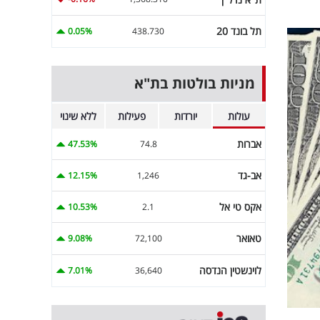
תל בונד 20
0.05%
438.730
מניות בולטות בת"א
עולות
יורדות
פעילות
ללא שינוי
אברות
47.53%
74.8
אב-גד
12.15%
1,246
אקס טי אל
10.53%
2.1
טאואר
9.08%
72,100
לוינשטין הנדסה
7.01%
36,640