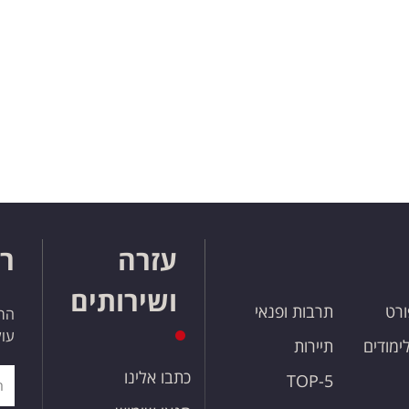
עזרה
רו
ושירותים
ורט
תרבות ופנאי
הרש
עול
לימודים
תיירות
כתבו אלינו
TOP-5