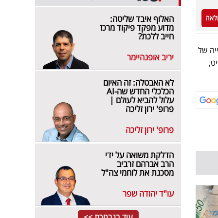
לאה
האלוף איבד שליטה:
מדוע מפקד פיקוד מרכז
חייב ללכת?
יה של
יריב אופנהיימר
פיט,
לא האבטלה: זה האיום
הכלכלי החדש שה-AI
עלול להביא לעולם |
פרופ' ירון זליכה
פרופ' ירון זליכה
הדלקת משואה על ידי
הרב אברהם זרביב
מסכנת את לוחמי צה"ל
עו"ד יהודה שפר
עוד בנבחרת >>