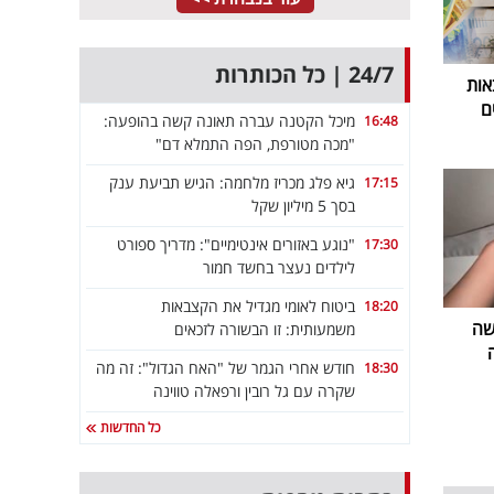
24/7 | כל הכותרות
אות
ם
מיכל הקטנה עברה תאונה קשה בהופעה:
16:48
"מכה מטורפת, הפה התמלא דם"
גיא פלג מכריז מלחמה: הגיש תביעת ענק
17:15
בסך 5 מיליון שקל
"נוגע באזורים אינטימיים": מדריך ספורט
17:30
לילדים נעצר בחשד חמור
ביטוח לאומי מגדיל את הקצבאות
18:20
שה
משמעותית: זו הבשורה לזכאים
חודש אחרי הגמר של "האח הגדול": זה מה
18:30
שקרה עם גל רובין ורפאלה טווינה
כל החדשות