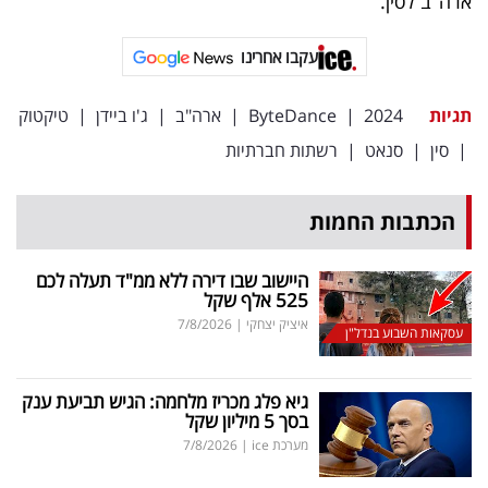
ארה"ב לסין.
פרסמו
באייס
עקבו אחרינו
עקבו
תגיות
2024
|
ByteDance
|
ארה"ב
|
ג'ו ביידן
|
טיקטוק
אחרינו:
|
סין
|
סנאט
|
רשתות חברתיות
הכתבות החמות
היישוב שבו דירה ללא ממ"ד תעלה לכם
525 אלף שקל
איציק יצחקי
|
7/8/2026
עסקאות השבוע בנדל"ן
גיא פלג מכריז מלחמה: הגיש תביעת ענק
בסך 5 מיליון שקל
מערכת ice
|
7/8/2026