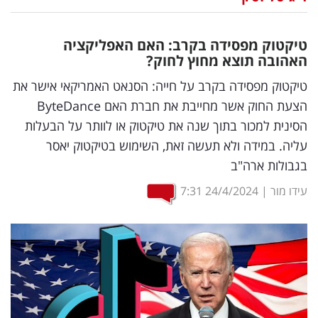
נדל"ן
טיקטוק מפסידה בקרב: האם האפליקציה
דיגיטל
האהובה תוצא מחוץ לחוק?
וטק
טיקטוק מפסידה בקרב על חייה: הסנאט האמריקאי אישר את
הצעת החוק אשר מחייבת את חברת האם ByteDance
שיווק
הסינית למכור בתוך שנה את טיקטוק או לוותר על הבעלות
ופרסום
עליה. במידה ולא תעשה זאת, השימוש בטיקטוק יאסר
בגבולות ארה"ב
משפט
עידו מור
|
24/4/2024
7:31
מדדים
ומחקרים
דעות
רכילות
עסקית