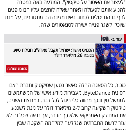
"לעצור את האיסור על טיקטוק". המודעה באה במטרה
40
להניע אותם לפעולה ולאחר שאלה לוחצים עליו הם מופנים
לדף בו הם יכולים לכתוב באיזו מדינה הם מתגוררים, על מנת
שיוכלו לשגר פנייה ישירה לסנאטורים שלה.
שיתופי
פעולה
עוד ב-
הסנאט אישר: ישראל תקבל מארה"ב חבילת סיוע
בגובה 26 מיליארד דולר
דרושים
לכתבה המלאה
ניוזלטרים
כזכור, כל הסאגה החלה כאשר נטען שטיקטוק וחברת האם
הסינית ByteDance, מעבירות מידע אישי של המשתמשים
לממשל סין ובכך מהווה כלי ריגול לכל דבר. במרוצת השנים,
מייל
טיקטוק השקיעה קרוב ל-2 מיליארד דולר על מנת לשכנע
אדום
את המחוקק האמריקאי שלא כך הדבר, אך נראה שכל זה לא
עזר לרשת החברתית שנקלעה למלחמה השקטה שבין