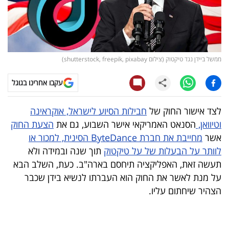
קריפטו
ויראלי
ממשל ביידן נגד טיקטוק (צילום shutterstock, freepik, pixabay)
טלוויזיה
עקבו אחרינו בגוגל
עסקי
ספורט
לצד אישור החוק של
חבילות הסיוע לישראל, אוקראינה
וטיוואן,
הסנאט האמריקאי אישר השבוע, גם את
הצעת החוק
קריירה
אשר
מחייבת את חברת ByteDance הסינית, למכור או
ולימודים
לוותר על הבעלות של על טיקטוק
תוך שנה ובמידה ולא
תעשה זאת, האפליקציה תיחסם בארה"ב. כעת, השלב הבא
מינויים
על מנת לאשר את החוק הוא העברתו לנשיא בידן שכבר
הצהיר שיחתום עליו.
רייטינג
רכב