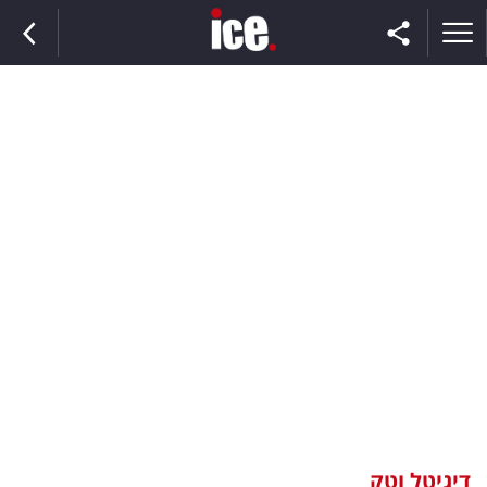
ראשי
הנבחרת
השוק
תקשורת
ומדיה
כסף
וצרכנות
דיגיטל וטק