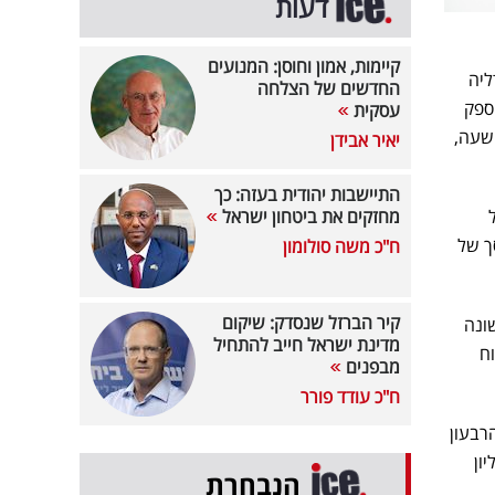
דעות
קיימות, אמון וחוסן: המנועים
ליה
החדשים של הצלחה
 הכח אשכול שבאשדוד מיוני 2024 עם הספק
עסקית
ה בצפית בהספק של 88 מגה וואט שעה,
יאיר אבידן
התיישבות יהודית בעזה: כך
של
מחזקים את ביטחון ישראל
קבילה אשתקד. הכנסות החברה ברבעון השני צמחו בכ-9.3% לסך של
ח"כ משה סולומון
קיר הברזל שנסדק: שיקום
מחצית הראשונה
מדינת ישראל חייב להתחיל
 שקל. הרווח
מבפנים
ח"כ עודד פורר
הלך הרבעון
ים מהפעילות השוטפת הסתכם לסך של כ-240.1 מיליון
הנבחרת