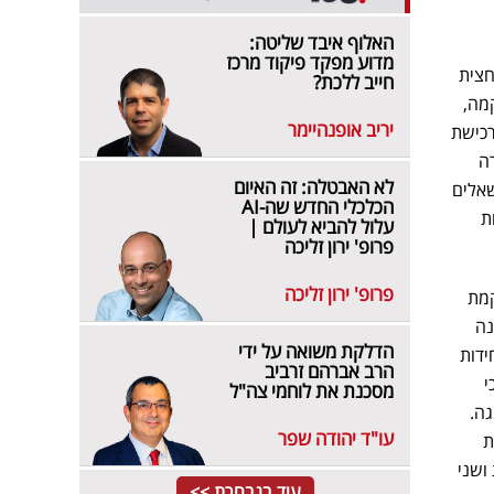
האלוף איבד שליטה:
מדוע מפקד פיקוד מרכז
חצית
חייב ללכת?
מה,
יריב אופנהיימר
- 3 ביוני 2024 השלמנו את רכישת
ה
לא האבטלה: זה האיום
שאלים
הכלכלי החדש שה-AI
ת
עלול להביא לעולם |
פרופ' ירון זליכה
פרופ' ירון זליכה
 הקמת
לתחנה
הדלקת משואה על ידי
בע יחידות
הרב אברהם זרביב
י
מסכנת את לוחמי צה"ל
 ייצור מהמתקדמות והיעילות במשק עם הספק כולל של כ – 3,300 מגה.
עו"ד יהודה שפר
ת
ושני
עוד בנבחרת >>