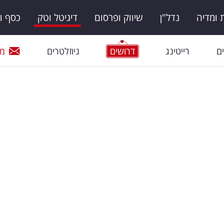
ומדיה
נדל"ן
שיווק ופרסום
דיגיטל וטק
כסף ו
ם
רייטינג
דרושים
ניוזלטרים
מי