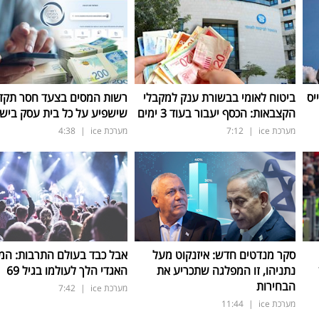
יס
ביטוח לאומי בבשורת ענק למקבלי
רשות המסים בצעד חסר תקד
הקצבאות: הכסף יעבור בעוד 3 ימים
שישפיע על כל בית עסק ביש
מערכת ice
|
7:12
מערכת ice
|
4:38
סקר מנדטים חדש: איזנקוט מעל
אבל כבד בעולם התרבות: המו
נתניהו, זו המפלגה שתכריע את
האגדי הלך לעולמו בגיל 69
הבחירות
מערכת ice
|
7:42
מערכת ice
|
11:44