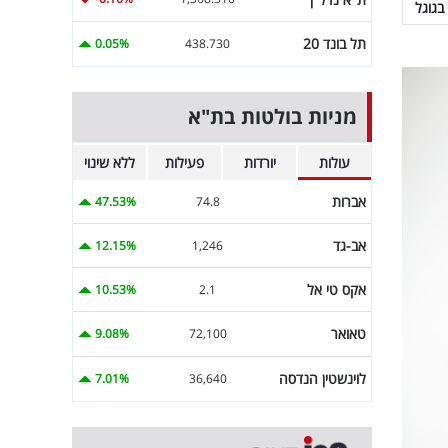
בגוגל
תל בונד 20
0.05%
438.730
מניות בולטות בת"א
עולות
יורדות
פעילות
ללא שינוי
אברות
47.53%
74.8
אב-גד
12.15%
1,246
אקס טי אל
10.53%
2.1
טאואר
9.08%
72,100
לוינשטין הנדסה
7.01%
36,640