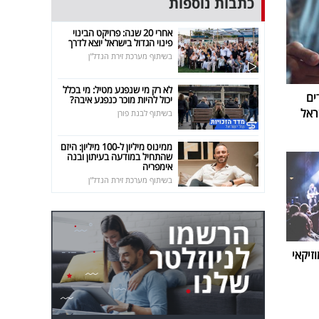
כתבות נוספות
אחרי 20 שנה: פרויקט הבינוי
פינוי הגדול בישראל יוצא לדרך
בשיתוף מערכת זירת הנדל"ן
לא רק מי שנפגע מטיל: מי בכלל
ים
יכול להיות מוכר כנפגע איבה?
ראל
בשיתוף לבנת פורן
ממינוס מיליון ל-100 מיליון: היזם
שהתחיל במודעה בעיתון ובנה
אימפריה
בשיתוף מערכת זירת הנדל"ן
זיקאי