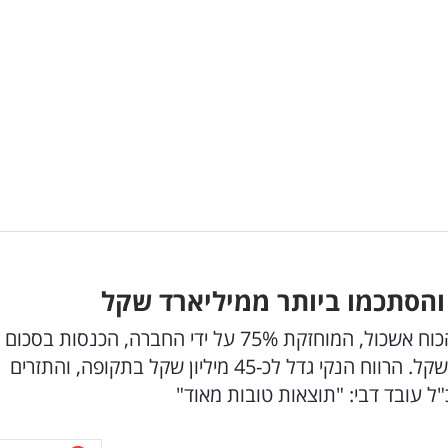
והסתכמו ביותר ממיליארד שקל
עקב ייצור חשמל מוגבר בחודש יוני רשמה תחנת הכוח אשכול, המוחזקת 75% על ידי החברה, הכנסות 
כ-200.7 מיליון שקל, ו-EBITDA של כ-75.6 מיליון שקל. הרווח הנקי גדל לכ-45 מיליון שקל בתקופה, והתזרים