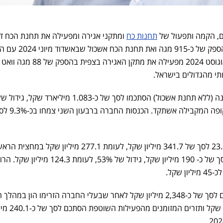
ם, הקמה ותפעול של
תחנות כח
ומתקני אגירה ומפעילה את תחנת הכח ד
שבצפית החל משנת 2015 עם הספק של כ-915 מגה ואת תחנת
של כ- 1,606 מגה, וכן מתחילת אוגוסט 2024 מפעילה את מתקן האגיר
י מהגדולים בישראל.
במחצית הראשונה (ללא תחנת אשכול) הסתכמו לסך של כ-1.083 מיליארד שקל, גידול 
כ-8%, לעומת מיליארד שקל בתקופה המ
ה-EBITDA המתואם צמח ב- 23.3% לסך של 341.7 מיליון שקל, לעומת 277.1 מיליון שקל ב
של 2024, וברבעון השני צמח לסך של כ- 190 מיליון שקל, גידול של 53%, לעומת 124.3 מיליון
שקל.
ההון העצמי ליום 30 ביוני הסתכם לסך של כ-2,348 מיליון שקל לאחר שבעלי החברה הזרימו הון במ
השני בסכום של 1,215.5 מיליוני שקל ותזרים המזומנ