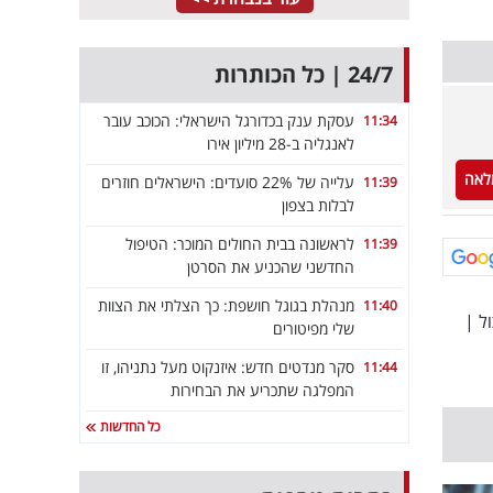
24/7 | כל הכותרות
עסקת ענק בכדורגל הישראלי: הכוכב עובר
11:34
לאנגליה ב-28 מיליון אירו
לאה
עלייה של 22% סועדים: הישראלים חוזרים
11:39
לבלות בצפון
לראשונה בבית החולים המוכר: הטיפול
11:39
החדשני שהכניע את הסרטן
מנהלת בגוגל חושפת: כך הצלתי את הצוות
11:40
ל
|
שלי מפיטורים
סקר מנדטים חדש: איזנקוט מעל נתניהו, זו
11:44
המפלגה שתכריע את הבחירות
כל החדשות