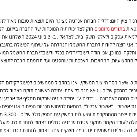
גיה ציין היום: "דליה חברות אנרגיה מציגה היום תוצאות טובות מאוד למ
בתזרים מזומנים
חזק לצד יכולותיה המוכחות של החברה בייזום, הק
תפעול ואספקה של חשמל פרטי למאות עסקים ולאלפי משקי בית. לצד אלו, ב
. אני רוצה להודות לחברת החשמל והנהלתה על שיתוף הפעולה בהעבר
חלקה. כמו כן, אני מודה לעובדי דליה בכלל ולעובדי חברת החשמל המו
המקצועיות, המחויבות, האכפתיות שהפגינו ועל תרומתם הרבה לתוצאו
לאחר רכישת אשכול, דליה מייצרת כ- 15% מסך הייצור המשקי, ואנו במקביל מממשיכים לפעול לקידום
שתי יחידות ייצור בטכנולוגיה מיטבית בהספק של כ – 850 מגה כל אחת. יחידה ראשונה תוקם בצמוד 
הקיימת בדליה בהתאם לאסדרה שפורסמה לאחרונה – "דליה 2". יחידה שניה שתקום תחליף את אר
נת אשכול – "אשכול אבשל". בהתאם למימוש תכניות הפיתוח אנו צופים כ
בשנת 2030 נחזיק ונתפעל 6 יחידות
ה לעודד הקמת מתקני אגירת אנרגיה גדולים בצמוד לתחנות כח, פועל
גירה גדולים ומשמעותיים ברמה משקית אחד בצמוד לתחנת הכח בצפית 