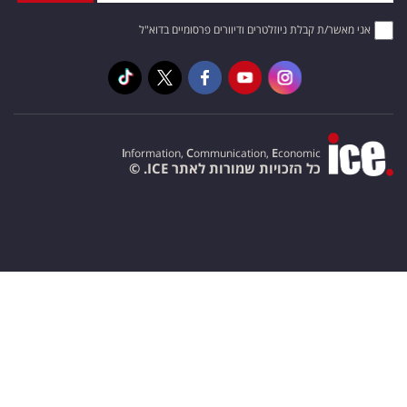
אני מאשר/ת קבלת ניוזלטרים ודיוורים פרסומיים בדוא"ל
I
nformation,
C
ommunication,
E
conomic
כל הזכויות שמורות לאתר ICE. ©