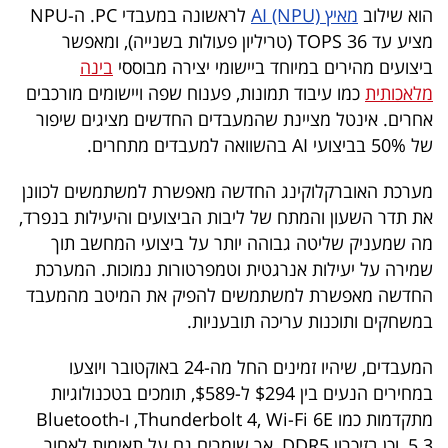
פרסמו
הוא שילוב
מאיץ AI (NPU)
לראשונה במעבדי PC. ה-NPU
באייס
מציע עד 36 TOPS (טריליון פעולות בשנייה), ומאפשר
ביצועים מהירים במיוחד ביישומי יצירה מבוססי
בינה
עקבו
מלאכותית
כמו עיבוד תמונות, פענוח שפה ויישומים מורכבים
אחרים. אינטל מציינת שהמעבדים החדשים מציגים שיפור
אחרינו:
של 50% בביצועי AI בהשוואה למעבדים מתחרים.
מערכת האוברקלוקינג החדשה מאפשרת למשתמשים לכוונן
את תדר השעון והמתח של ליבות הביצועים והיעילות בנפרד,
מה שמעניק שליטה גבוהה יותר על ביצועי המחשב תוך
שמירה על יעילות אנרגטית וטמפרטורות נמוכות. המערכת
החדשה מאפשרת למשתמשים להפיק את המיטב מהמעבד
במשחקים ותוכנות עריכה תובעניות.
המעבדים, שיהיו זמינים החל מה-24 באוקטובר ויוצעו
במחירים הנעים בין $294 ל-$589, תומכים בטכנולוגיות
מתקדמות כמו Thunderbolt 4, Wi-Fi 6E, ו-Bluetooth
5.3, וכן בזיכרון DDR5, אך שומרים גם על תאימות לאחור