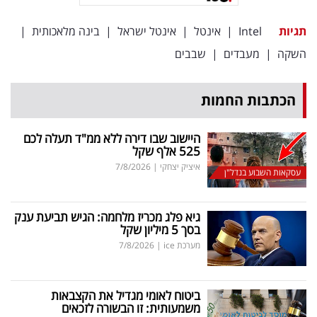
תגיות
Intel
|
אינטל
|
אינטל ישראל
|
בינה מלאכותית
|
השקה
|
מעבדים
|
שבבים
הכתבות החמות
היישוב שבו דירה ללא ממ"ד תעלה לכם
525 אלף שקל
איציק יצחקי
|
7/8/2026
עסקאות השבוע בנדל"ן
גיא פלג מכריז מלחמה: הגיש תביעת ענק
בסך 5 מיליון שקל
מערכת ice
|
7/8/2026
ביטוח לאומי מגדיל את הקצבאות
משמעותית: זו הבשורה לזכאים