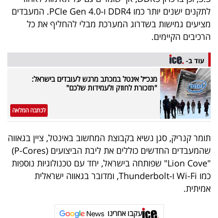
לתקנים ישנים יותר כמו DDR4 ו-PCIe Gen 4.0. המעבדים
מציעים גמישות בשדרוג המערכת מבלי להחליף את כל
הרכיבים הקיימים.
עוד ב-
מנכ״ל אינטל במכתב מרגש לעובדים בישראל:
"תזכורת לחוזק ולעמידות שלכם"
לכתבה המלאה
תומר קנריק, סגן נשיא בקבוצת המחשוב באינטל, ציין בגאווה
שהמעבדים החדשים כוללים את ליבת הביצועים (P-Cores)
"Lion Cove" שפותחה בישראל, יחד עם טכנולוגיות נוספות
כמו Wi-Fi ו-Thunderbolt, ומדובר בגאווה ישראלית
אמיתית.
עקבו אחרינו