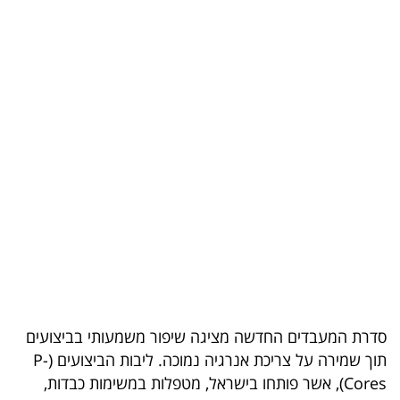
בריאות
תרבות
ופנאי
תיירות
TOP-
5
המילון
הכלכלי
פודקאסט
סדרת המעבדים החדשה מציגה שיפור משמעותי בביצועים
תוך שמירה על צריכת אנרגיה נמוכה. ליבות הביצועים (P-
40
Cores), אשר פותחו בישראל, מטפלות במשימות כבדות,
UNDER