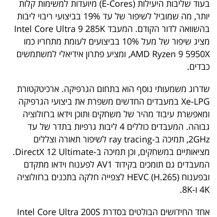
בעוד שליבות היעילות (E-Cores) מיועדות למשימות קלות
40
יותר, מה שמוביל לשיפור של עד 19% בביצועי ריבוי ליבות
בהשוואה לדור הקודם. המעבד Intel Core Ultra 9 285K
מציג שיפור של מעל 10% בביצועים לעומת מתחריו כמו
שיתופי
AMD Ryzen 9 5950X, ומציע פתרון אידיאלי למשתמשים
פעולה
כבדים.
שדרוג משמעותי נוסף הוא בתחום הגרפיקה. ארכיטקטורת
Xe-LPG במעבדים החדשים משפרת את ביצועי הגרפיקה
דרושים
ומאפשרת עיבוד מהיר של משחקים ותוכן וידאו ברזולוציה
גבוהה. המעבדים כוללים 4 ליבות גרפיות בתדר של עד
ניוזלטרים
2GHz, תמיכה ב-ray tracing לשיפור תאורה וצללים
מציאותיים במשחקים, וכן תמיכה ב-DirectX 12 Ultimate.
המעבדים גם תומכים בקידוד AV1 לפענוח וידאו מתקדם
מייל
ובפענוח HEVC (H.265) לצפייה חלקה בתכנים ברזולוציה
אדום
4K ו-8K.
אחד החידושים הבולטים בסדרת Intel Core Ultra 200S