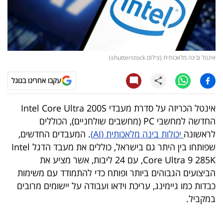
קריפטו
ויראלי
אינטל ובינה מלאכותית (צילום shutterstock)
טלוויזיה
עקבו אחרינו בגוגל
עסקי
ספורט
אינטל הכריזה על סדרת מעבדי Intel Core Ultra 200S
החדשה למחשבי PC (מחשבים שולחניים), הכוללים
קריירה
לראשונה
יכולות בינה מלאכותית (AI)
. המעבדים החדשים,
ולימודים
שפותחו בין היתר גם בישראל, כוללים את מעבד הדגל Intel
Core Ultra 9 285K, עם 24 ליבות, אשר מציע את
מינויים
הביצועים הגבוהים ביותר ופותח כדי להתמודד עם משימות
כבדות כמו גיימינג, עריכת וידאו ועבודה על יישומים מרובים
רייטינג
במקביל.
רכב