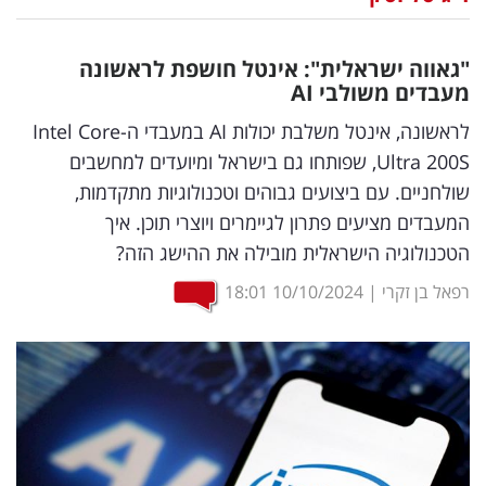
נדל"ן
"גאווה ישראלית": אינטל חושפת לראשונה
דיגיטל
מעבדים משולבי
AI
וטק
לראשונה, אינטל משלבת יכולות AI במעבדי ה-Intel Core
Ultra 200S, שפותחו גם בישראל ומיועדים למחשבים
שיווק
שולחניים. עם ביצועים גבוהים וטכנולוגיות מתקדמות,
ופרסום
המעבדים מציעים פתרון לגיימרים ויוצרי תוכן. איך
הטכנולוגיה הישראלית מובילה את ההישג הזה?
משפט
רפאל בן זקרי
|
10/10/2024
18:01
מדדים
ומחקרים
דעות
רכילות
עסקית