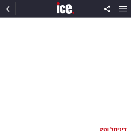
ראשי
הנבחרת
השוק
תקשורת
ומדיה
כסף
וצרכנות
דיגיטל וטק