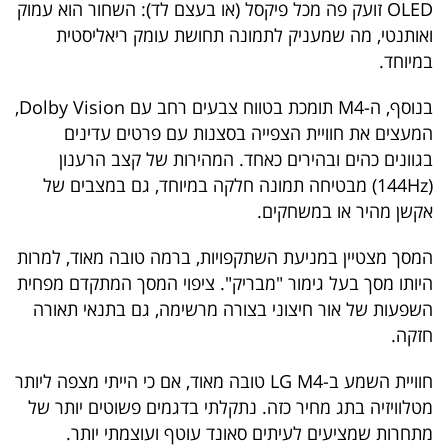
OLED זועק פה מכל פיקסל (או בעצם לד): השחור הוא עמוק
ואותנטי, מה שמעניק לתמונה תחושת עומק ריאליסטית
במיוחד.
בנוסף, ה-M4 תומכת בטווח צבעים רחב עם Dolby Vision,
המעצים את חוויית הצפייה בסצנות עם פרטים עדינים
בגוונים כהים ובהירים כאחד. המהירות של קצב הרענון
(144Hz) מבטיחה תמונה חלקה במיוחד, גם במצבים של
אקשן מהיר או במשחקים.
המסך מצטיין במניעת השתקפויות, ברמה טובה מאוד, למרות
היותו מסך בעל גימור "מבריק". ציפוי המסך המתקדם מפחית
השפעות של אור חיצוני בצורה מרשימה, גם בתנאי תאורה
חזקה.
חוויית השמע ב-LG M4 טובה מאוד, אם כי הייתי מצפה ליותר
מטלוויזיה בתג מחיר כזה. נתקלתי בדגמים פשוטים יותר של
מתחרות שמציעים לעיתים סאונד עוטף ועוצמתי יותר.