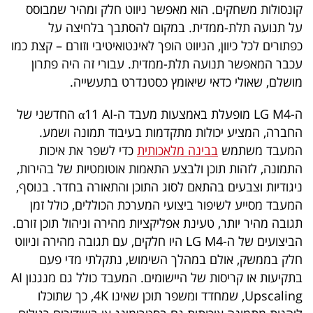
קונסולות משחקים. הוא מאפשר ניווט חלק ומהיר שמבוסס
על תנועה תלת-ממדית. במקום להסתבך בלחיצה על
כפתורים לכל כיוון, הניווט הופך לאינטואיטיבי וזורם – קצת כמו
עכבר המאפשר תנועה תלת-ממדית. עבורי זה היה פתרון
מושלם, שאולי כדאי שיאומץ כסטנדרט בתעשייה.
ה-LG M4 מופעלת באמצעות מעבד ה-α11 AI החדשני של
החברה, המציע יכולות מתקדמות בעיבוד תמונה ושמע.
המעבד משתמש
בבינה מלאכותית
כדי לשפר את איכות
התמונה, לזהות תוכן ולבצע התאמות אוטומטיות של בהירות,
ניגודיות וצבעים בהתאם לסוג התוכן והתאורה בחדר. בנוסף,
המעבד מסייע לשיפור ביצועי המערכת הכוללים, כולל זמן
תגובה מהיר יותר, טעינת אפליקציות מהירה וניהול תוכן זורם.
הביצועים של ה-LG M4 היו חלקים, עם תגובה מהירה וניווט
חלק בממשק, אולם במהלך השימוש, נתקלתי מדי פעם
בתקיעות או קריסות של היישומים. המעבד כולל גם מנגנון AI
Upscaling, שמחדד ומשפר תוכן שאינו 4K, כך שתוכלו