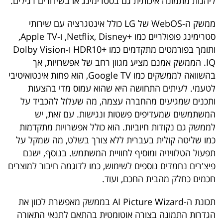
ליהנות מתמונה איכותית גם בסטרימינג או בשידורים רגילים.
ממשק ה-WebOS של LG כולל אינטגרציה עם שירותי
סטרימינג פופולריים כמו +Netflix, Disney, ו-Apple TV,
ותומך בפורמטים מתקדמים כמו +HDR10 ו-Dolby Vision
IQ. הממשק אמנם מציע מגוון רחב של אפשרויות, אך
בהשוואה לממשקים כמו Google TV, הוא פחות אינטואיטיבי
לטעמי. לעיתים התחושה היא שהוא עמוס מדי בהצעות
ותכנים שמגיעים מהחברה עצמה, מה שעלול להכביד על
המשתמשים שמעדיפים פשטות ונגישות. עם זאת, יש
לממשק גם נקודות חיוביות. הוא כולל אפשרויות מתקדמות
כמו שליטה קולית בעברית ללא צורך בשלט, מה שמקל על
תפעול הטלוויזיה ומוסיף לחוויית המשתמש. בנוסף, ישנם
פיצ'רים נחמדים נוספים לשימוש, כמו לדוגמה חיבור למוצרים
חכמים כחלק מהבית החכם, ועוד.
תכונת ה-AI Picture Wizard בממשק מאפשרת לכוון את
הגדרות התמונה בצורה אוטומטית בהתאם לתנאי התאורה