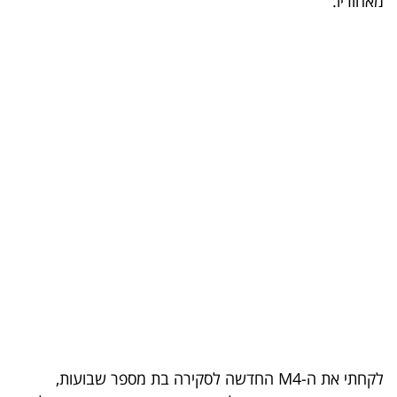
מאחוריו.
בריאות
תרבות
ופנאי
תיירות
TOP-
5
המילון
הכלכלי
פודקאסט
40
לקחתי את ה-M4 החדשה לסקירה בת מספר שבועות,
UNDER