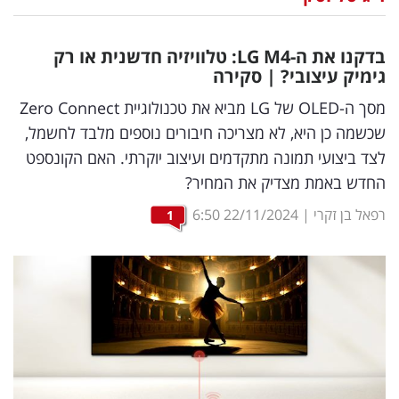
נדל"ן
בדקנו את ה-
M
LG
4: טלוויזיה חדשנית או רק
דיגיטל
גימיק עיצובי? | סקירה
וטק
מסך ה-OLED של LG מביא את טכנולוגיית Zero Connect
שכשמה כן היא, לא מצריכה חיבורים נוספים מלבד לחשמל,
שיווק
לצד ביצועי תמונה מתקדמים ועיצוב יוקרתי. האם הקונספט
ופרסום
החדש באמת מצדיק את המחיר?
משפט
רפאל בן זקרי
|
22/11/2024
6:50
1
מדדים
ומחקרים
דעות
רכילות
עסקית