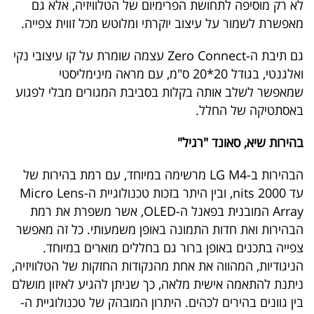
לא רק מוסיפה לתחושת הפרימיום של הטלוויזיה, אלא גם
פרסמו
מאפשרת לשמור על עיצוב יוקרתי ומלוטש מכל זווית צפייה.
באייס
גם תיבת ה-Zero Connect עצמה שומרת על קו עיצובי נקי
עקבו
ואלגנטי, בגודל 20*20 ס"מ, עם מראה מינימליסטי
אחרינו:
שמאפשר לשלב אותה בקלות בסביבת המגורים מבלי לפגוע
באסתטיקה של החלל.
בהירות שיא, סאונד "רגיל"
הבהירות ב-LG M4 מרשימה במיוחד, עם רמת בהירות של
עד 2000 nits, ובין היתר בזכות טכנולוגיית ה-Micro Lens
Array המובנית בפאנל ה-OLED, אשר משפרת את רמת
הבהירות ואת חדות התמונה באופן משמעותי. כל זה מאפשר
צפייה בתכנים באופן ברור גם בחללים מוארים במיוחד.
הניגודיות, המהווה את אחת מהנקודות החזקות של הטלוויזיה,
ניתנת להתאמה אישית מלאה, כך שניתן להגיע לאיזון מושלם
בין גוונים בהירים לכהים. היתרון המובהק של טכנולוגיית ה-