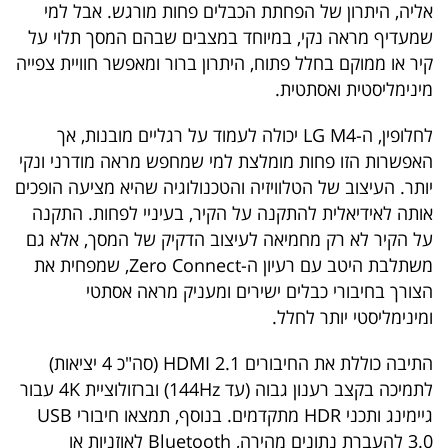
אליה, היתרון של הפחתת הכבלים פחות מורגש. אבל למי
שמעדיף מראה נקי, במיוחד במצבים שבהם המסך תלוי על
קיר או ממוקם בחלל פתוח, היתרון ברור ומאפשר חוויית צפייה
מינימליסטית ואסתטית.
לחלופין, ה-LG M4 יכולה לעמוד על רגליים מובנות, אך
האפשרות הזו פחות מומלצת למי שמחפש מראה מודרני ונקי
יותר. העיצוב של הטלוויזיה והטכנולוגיה שהיא מציעה הופכים
אותה לאידיאלית להתקנה על הקיר, בעיניי לפחות. התקנה
על הקיר לא רק מחמיאה לעיצוב הדקיק של המסך, אלא גם
משתלבת היטב עם רעיון ה-Zero Connect, שמפחית את
הצורך בחיבורי כבלים ישירים ומעניק מראה אסתטי
ומינימליסטי יותר לחלל.
התיבה כוללת את החיבורים HDMI 2.1 (סה"כ 4 יציאות)
לתמיכה בקצב רענון גבוה (עד 144Hz) וברזולוציית 4K עבור
גיימינג ותכני HDR מתקדמים. בנוסף, תמצאו חיבורי USB
3.0 להעברת נתונים מהירה, Bluetooth לאוזניות או