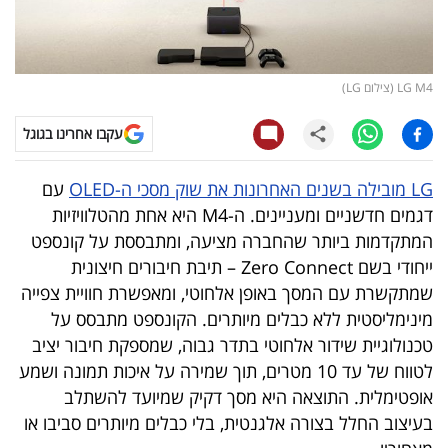
קריפטו
ויראלי
LG M4 (צילום LG)
טלוויזיה
עקבו אחרינו בגוגל
עסקי
LG מובילה בשנים האחרונות את שוק מסכי ה-OLED
עם
ספורט
דגמים חדשניים ומעניינים. ה-M4 היא אחת מהטלוויזיות
המתקדמות ביותר שהחברה מציעה, ומתבססת על קונספט
קריירה
ייחודי בשם Zero Connect – תיבת חיבורים חיצונית
ולימודים
שמתקשרת עם המסך באופן אלחוטי, ומאפשרת חוויית צפייה
מינימליסטית ללא כבלים מיותרים. הקונספט מתבסס על
מינויים
טכנולוגיית שידור אלחוטי בתדר גבוה, שמספקת חיבור יציב
לטווח של עד 10 מטרים, תוך שמירה על איכות תמונה ושמע
רייטינג
אופטימלית. התוצאה היא מסך דקיק שמיועד להשתלב
בעיצוב החלל בצורה אלגנטית, בלי כבלים מיותרים סביבו או
רכב