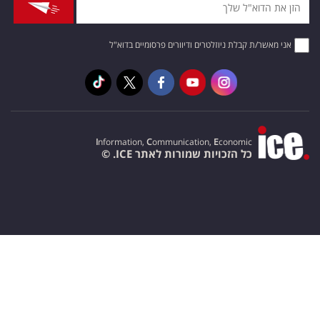
אני מאשר/ת קבלת ניוזלטרים ודיוורים פרסומיים בדוא"ל
I
nformation,
C
ommunication,
E
conomic
כל הזכויות שמורות לאתר ICE. ©