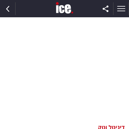
ראשי
הנבחרת
השוק
תקשורת
ומדיה
כסף
וצרכנות
דיגיטל וטק