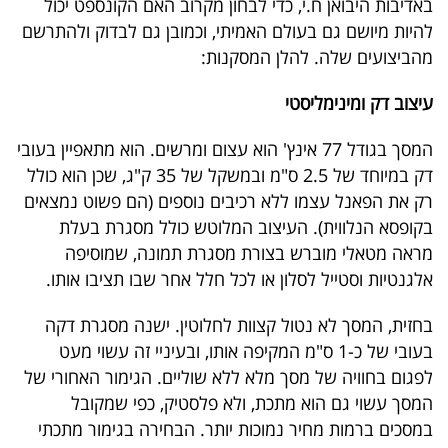
באדיבות היבואן ח.י, כדי לבחון מקרוב האם הקונספט יכול
40
להיות מיושם גם בעולם האמיתי, וכמובן גם לבדוק ולהתרשם
מהביצועים שלה. להלן המסקנות:
שיתופי
עיצוב דק ומינימליסטי
פעולה
המסך בגודל 77 אינץ' הוא עצום ומרשים. הוא מתאפיין בעובי
דק במיוחד של 2.5 ס"מ ובמשקל של 35 ק"ג, שכן הוא כולל
רק את הפאנל עצמו ללא רכיבים נוספים (הם פשוט נמצאים
דרושים
בקופסא הנלווית). העיצוב המלוטש כולל מסגרת בעלת
מראה מטאלי מוברש בצורת מסגרת תמונה, שמוסיפה
ניוזלטרים
אלגנטיות וסטייל לסלון או לכל חלל אחר שבו תציבו אותו.
בחזית, המסך לא נטול קצוות לחלוטין. ישנה מסגרת דקה
מייל
בעובי של כ-1 ס"מ המקיפה אותו, ובעיניי זה עשוי מעט
לפגום בחוויה של מסך מלא ללא שוליים. הגימור האחורי של
אדום
המסך עשוי גם הוא מתכת, ולא פלסטיק, כפי שמקובל
במסכים ברמות מחיר נמוכות יותר. הבחירה בגימור מתכתי