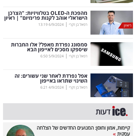
קריפטו
מהפכת ה-
OLED
בטלוויזיות: "הצרכן
הישראלי אוהב לקנות פרימיום" | ראיון
|
רפאל בן זקרי
6/9/2024
13:19
ריאיון
ויראלי
טלוויזיה
סמסונג נפרדת מאפל? אלו החברות
שיספקו מסכים לאייפון הבא
עסקי
|
רפאל בן זקרי
5/9/2024
6:50
ספורט
אפל נפרדת לאחר שני עשורים: זה
קריירה
השינוי שתראו באייפון
|
ולימודים
רפאל בן זקרי
4/9/2024
6:21
מינויים
דעות
רייטינג
קיימות, אמון וחוסן: המנועים החדשים של הצלחה
רכב
עסקית