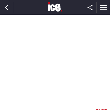
ראשי
הנבחרת
השוק
תקשורת
ומדיה
כסף
וצרכנות