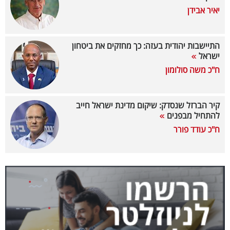
יאיר אבידן
בריאות
תרבות
התיישבות יהודית בעזה: כך מחזקים את ביטחון
ופנאי
ישראל
ח"כ משה סולומון
תיירות
TOP-
קיר הברזל שנסדק: שיקום מדינת ישראל חייב
להתחיל מבפנים
5
ח"כ עודד פורר
המילון
הכלכלי
פודקאסט
40
UNDER