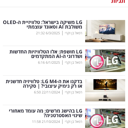
תגיות
נדל"ן
LG
משיקה בישראל: טלוויזיית ה-
OLED
דיגיטל
משולבת
AI
וסאונד עוצמתי
וטק
|
רפאל בן זקרי
6/3/2025
21:32
שיווק
LG
חושפת: אלו הטלוויזיות החדשות
ופרסום
ושדרוגי ה-
AI
המתקדמים
|
רפאל בן זקרי
6/1/2025
6:16
משפט
בדקנו את ה-
M
LG
4: טלוויזיה חדשנית
מדדים
או רק גימיק עיצובי? | סקירה
ומחקרים
|
רפאל בן זקרי
22/11/2024
6:50
דעות
LG
בהישג מרשים: מה עומד מאחורי
שינוי האסטרטגיה?
רכילות
|
רפאל בן זקרי
21/10/2024
11:58
עסקית