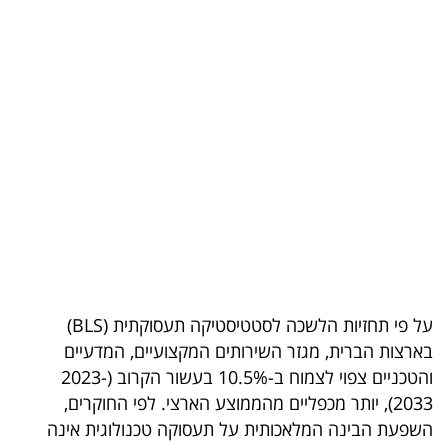
בריאות
תרבות
ופנאי
תיירות
TOP-
5
המילון
הכלכלי
על פי תחזיות הלשכה לסטטיסטיקה תעסוקתית (BLS)
בארצות הברית, מגזר השירותים המקצועיים, המדעיים
פודקאסט
והטכניים צפוי לצמוח ב-10.5% בעשור הקרוב (2023-
2033), יותר מכפליים מהממוצע הארצי. לפי החוקרים,
40
השפעת הבינה המלאכותית על תעסוקה טכנולוגית אינה
UNDER