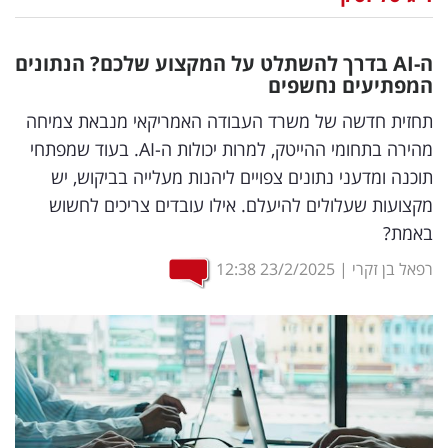
נדל"ן
ה-
AI
בדרך להשתלט על המקצוע שלכם? הנתונים
דיגיטל
המפתיעים נחשפים
וטק
תחזית חדשה של משרד העבודה האמריקאי מנבאת צמיחה
מהירה בתחומי ההייטק, למרות יכולות ה-AI. בעוד שמפתחי
שיווק
תוכנה ומדעני נתונים צפויים ליהנות מעלייה בביקוש, יש
ופרסום
מקצועות שעלולים להיעלם. אילו עובדים צריכים לחשוש
באמת?
משפט
רפאל בן זקרי
|
23/2/2025
12:38
מדדים
ומחקרים
דעות
רכילות
עסקית