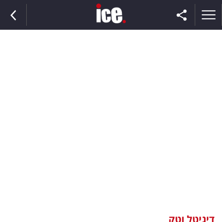
ראשי
הנבחרת
השוק
תקשורת
ומדיה
כסף
וצרכנות
דיגיטל וטק