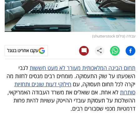
קריפטו
ויראלי
עבודה (צילום shutterstock)
טלוויזיה
עקבו אחרינו בגוגל
עסקי
ספורט
תחום הבינה המלאכותית מעורר לא מעט חששות
לגבי
השפעתו על שוק התעסוקה. מומחים רבים מנסים לחזות מה
קריירה
יקרה לכל תחום תעסוקה, עם
חילוקי דעות שונים ותחזיות
ולימודים
סותרות
לא אחת. אם שואלים את משרד העבודה האמריקאי,
ההשלכות על תעסוקת עובדי ההייטק עשויות להיות פחות
מינויים
דרמטיות מכפי שסבורים רבים.
רייטינג
רכב