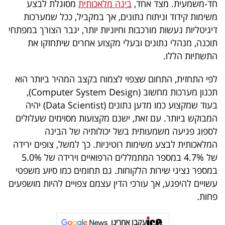
חד-משמעית. מצד אחד,
בינה מלאכותית
מסוגלת לבצע
40
משימות קידוד וניתוח נתונים, אך במקביל, ככל שמערכות
דיגיטליות נעשות מורכבות וחיוניות יותר, יגבר הצורך במפתחי
תוכנה, מנהלי נתונים ובעלי מקצוע אחרים שיתחזקו את
שיתופי
התשתיות הללו.
פעולה
לפי התחזית, התחום שצפוי לצמוח בקצב המהיר ביותר הוא
תכנון מערכות מחשוב (Computer System Design),
בעוד שמקצוע כמו מדען נתונים (Data Scientist) יהיה
דרושים
המבוקש ביותר. עם זאת, ישנם מקצועות מסוימים שעלולים
לספוג פגיעה משמעותית בשל יכולותיה של הבינה
ניוזלטרים
המלאכותית לבצע משימות רוטיניות. כך למשל, צופים ירידה
של 4.7% במספר המתמללים הרפואיים וירידה של 5.0%
במספר נציגי שירות הלקוחות. גם תחומים כמו סיוע משפטי
מייל
עשויים להיפגע, אך עורכי הדין עצמם צפויים להיות מושפעים
אדום
פחות.
עקבו אחרינו