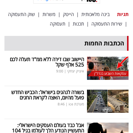
פרסמו
באייס
תגיות
בינה מלאכותית
|
הייטק
|
משרות
|
שוק התעסוקה
|
שירות התעסוקה
|
תכנות
|
תעסוקה
עקבו
אחרינו:
הכתבות החמות
היישוב שבו דירה ללא ממ"ד תעלה לכם
525 אלף שקל
איציק יצחקי
|
9:00
עסקאות השבוע בנדל"ן
בשורה לנהגים בישראל: הכביש החדש
פועל מהיום, האצה לקראת החגים
מערכת ice
|
8:46
אבל כבד בעולם העסקים הישראלי:
התעשיין הנודע הלך לעולמו בגיל 104