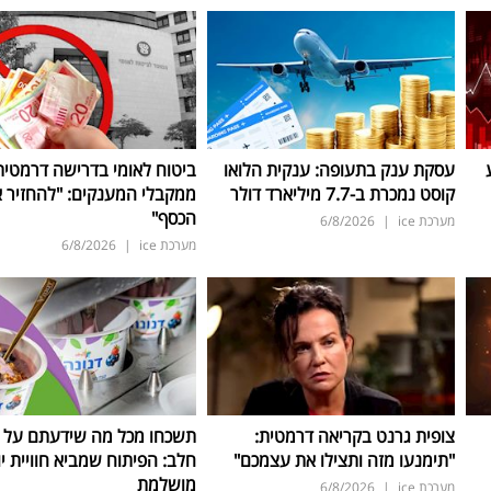
עסקת ענק בתעופה: ענקית הלואו
ביטוח לאומי בדרישה דרמטית
קוסט נמכרת ב-7.7 מיליארד דולר
ממקבלי המענקים: "להחזיר 
הכסף"
מערכת ice
|
6/8/2026
מערכת ice
|
6/8/2026
צופית גרנט בקריאה דרמטית:
תשכחו מכל מה שידעתם על ת
"תימנעו מזה ותצילו את עצמכם"
חלב: הפיתוח שמביא חוויית יו
מושלמת
מערכת ice
|
6/8/2026