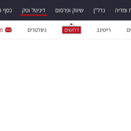
ומדיה
נדל"ן
שיווק ופרסום
דיגיטל וטק
כסף ו
ם
רייטינג
דרושים
ניוזלטרים
מי