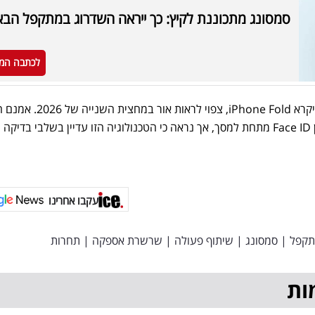
סמסונג מתכוננת לקיץ: כך ייראה השדרוג במתקפל הבא
לכתבה המ
האייפון המתקפל, שככל הנראה ייקרא iPhone Fold, צפוי לראות אור במחצית השניי
דיווחים מוקדמים על שילוב חיישן Face ID מתחת למסך, אך נראה כי הטכנולוגיה הזו עדיין בשלבי בדיקה
עקבו אחרינו
תקפל
|
סמסונג
|
שיתוף פעולה
|
שרשרת אספקה
|
תחרות
ות