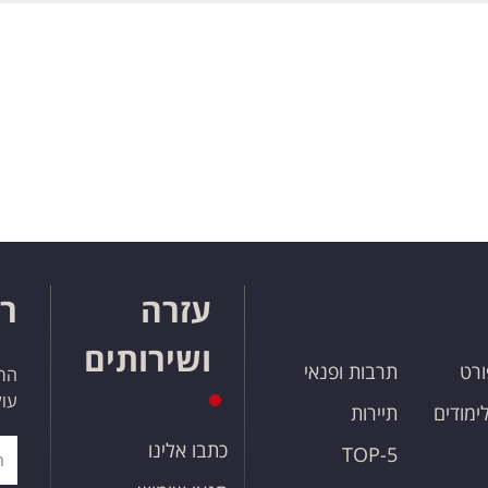
עזרה
רו
ושירותים
ורט
תרבות ופנאי
הרש
עול
לימודים
תיירות
כתבו אלינו
TOP-5