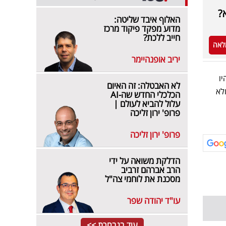
?
האלוף איבד שליטה:
מדוע מפקד פיקוד מרכז
חייב ללכת?
לאה
יריב אופנהיימר
ה של 2026. אמנם היו
לא האבטלה: זה האיום
 ולא
הכלכלי החדש שה-AI
עלול להביא לעולם |
פרופ' ירון זליכה
פרופ' ירון זליכה
הדלקת משואה על ידי
הרב אברהם זרביב
מסכנת את לוחמי צה"ל
עו"ד יהודה שפר
עוד בנבחרת >>