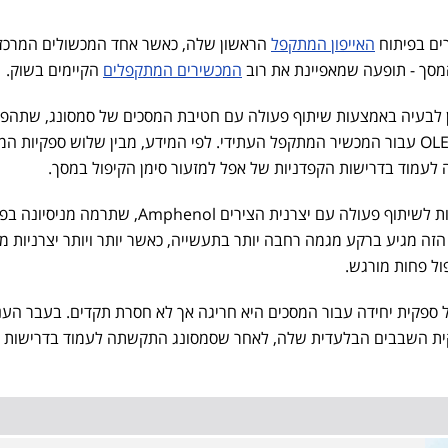
ים בפיתוח
האייפון המתקפל
הראשון שלה, כאשר אחד המכשולים המרכזי
המסך - תופעה שמאפיינת את רוב
המכשירים המתקפלים
הקיימים בשוק.
ן לבעיה באמצעות שיתוף פעולה עם חטיבת המסכים של סמסונג, שתהפו
לספקית הבלעדית של מסכי ה-OLED עבור המכשיר המתקפל העתידי. לפי המידע, מבין שלוש ספקיות 
לעמוד בדרישות הקפדניות של אפל למזעור סימן הקיפול במסך.
סמסונג זכתה לאמון של אפל הודות לשיתוף פעולה עם יצרנית הצירים Amphenol, שתרמה 
הזה מגיע ברקע מגמה רחבה יותר בתעשייה, כאשר יותר ויותר יצרניות מצ
ול פחות מורגש.
ספקית יחידה עבור המסכים היא חריגה אך לא חסרת תקדים. בעבר הענ
נו בחרה ב-TSMC כספקית השבבים הבלעדית שלה, לאחר שסמסונג התקשתה לעמוד בדרישות