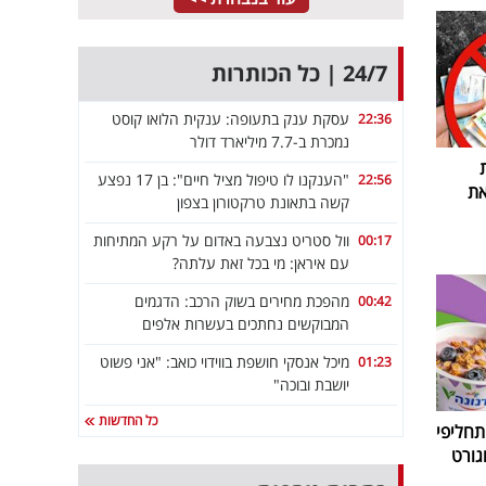
24/7 | כל הכותרות
עסקת ענק בתעופה: ענקית הלואו קוסט
22:36
נמכרת ב-7.7 מיליארד דולר
"הענקנו לו טיפול מציל חיים": בן 17 נפצע
22:56
את
קשה בתאונת טרקטורון בצפון
וול סטריט נצבעה באדום על רקע המתיחות
00:17
עם איראן: מי בכל זאת עלתה?
מהפכת מחירים בשוק הרכב: הדגמים
00:42
המבוקשים נחתכים בעשרות אלפים
מיכל אנסקי חושפת בווידוי כואב: "אני פשוט
01:23
יושבת ובוכה"
כל החדשות
חליפי
גורט