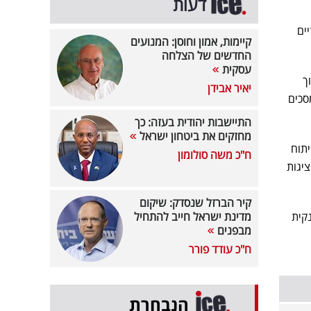
דעות
ים
קיימות, אמון וחוסן: המנועים
החדשים של הצלחה
עסקית
ך
יאיר אבידן
המסכים
התיישבות יהודית בעזה: כך
מחזקים את ביטחון ישראל
מניסיונה בפיתוח
ח"כ משה סולומון
יגות
קיר הברזל שנסדק: שיקום
קית
מדינת ישראל חייב להתחיל
מבפנים
ח"כ עודד פורר
הנבחרת