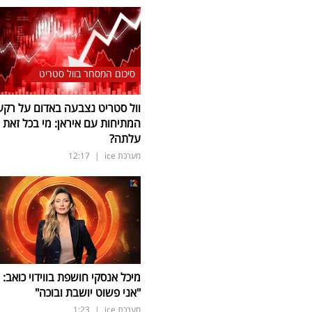
סיכום המסחר בוול סטריט
וול סטריט נצבעה באדום על רקע
המתיחות עם איראן: מי בכל זאת
עלתה?
מערכת ice
|
12:17
מיכל אנסקי חושפת בווידוי כואב:
"אני פשוט יושבת ובוכה"
מערכת ice
|
1:23