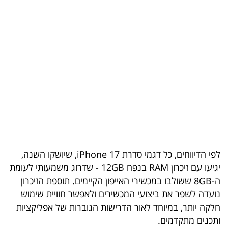
בריאות
תרבות
ופנאי
תיירות
TOP-
5
המילון
לפי הדיווחים, כל דגמי סדרת iPhone 17, שיושקו השנה,
הכלכלי
יגיעו עם זיכרון RAM בנפח 12GB - שדרוג משמעותי לעומת
ה-8GB ששולבו במכשירי האייפון הקיימים. תוספת הזיכרון
פודקאסט
נועדה לשפר את ביצועי המכשירים ולאפשר חוויית שימוש
40
חלקה יותר, במיוחד לאור הדרישות הגוברות של אפליקציות
ותכנים מתקדמים.
UNDER