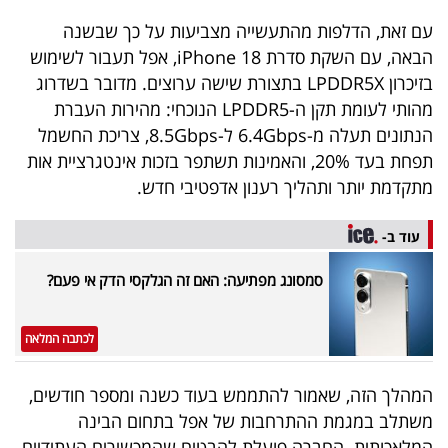
40
עם זאת, הדלפות מהתעשייה מצביעות על כך שבשנה
הבאה, עם השקת סדרת iPhone 18, אפל תעבור לשימוש
בזיכרון LPDDR5X בתצורת שישה ערוצים. מדובר בשדרוג
שיתופי
מהותי לעומת תקן ה-LPDDR5 הנוכחי: מהירות העברת
פעולה
הנתונים תעלה מ-6.4Gbps ל-8.5Gbps, צריכת החשמל
תפחת בעד 20%, והאמינות תשתפר בזכות אינטגרציית אות
מתקדמת יותר ותהליך רענון אדפטיבי חדש.
דרושים
עוד ב-
ניוזלטרים
סמסונג מפתיעה: האם זה הגלקסי הדק אי פעם?
לכתבה המלאה
מייל
אדום
המהלך הזה, שאמור להתממש בעוד כשנה ומספר חודשים,
משתלב במגמת ההתרחבות של אפל בתחום הבינה
המלאכותית. החברה פועלת להבטיח שהמכשירים העתידיים