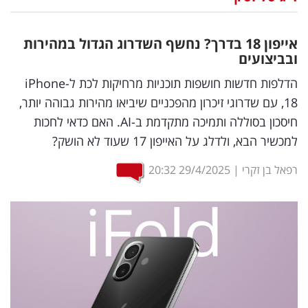
נדל"ן
אייפון 18 בדרך? נחשף השדרוג הגדול במהירות
דיגיטל
ובביצועים
וטק
הדלפות חדשות חושפות תוכניות מרחיקות לכת ל-iPhone
18, עם שדרוגי זיכרון מהפכניים שיביאו מהירות גבוהה יותר,
שיווק
חיסכון בסוללה ותמיכה מתקדמת ב-AI. האם כדאי לחכות
ופרסום
למכשיר הבא, ולדלג על האייפון 17 שעוד לא הושק?
משפט
רפאל בן זקרי
|
29/4/2025
20:32
מדדים
ומחקרים
דעות
רכילות
עסקית