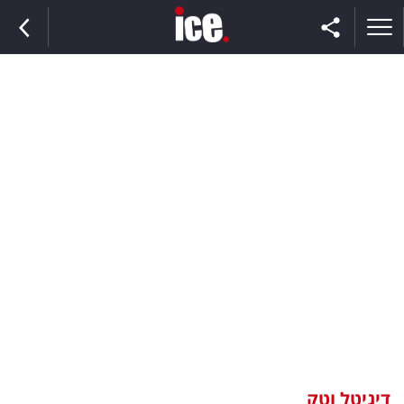
ראשי
הנבחרת
השוק
תקשורת
ומדיה
כסף
וצרכנות
דיגיטל וטק