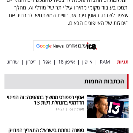
פרסמו
יתמכו בעיבוד מקומי מהיר ויעיל יותר של מודלי AI, מהלך
באייס
שצפוי לשדרג באופן ניכר את חוויית המשתמש ולהרחיב את
היכולות של האייפונים הבאים.
עקבו
אחרינו:
עקבו אחרינו
תגיות
RAM
|
אייפון
|
אייפון 18
|
אפל
|
זיכרון
|
שדרוג
הכתבות החמות
אסף רפפורט ממשיך במהפכה: זה המינוי
הדרמטי בהנהלת רשת 13
מערכת ice
|
14:21
ספורה נוחתת בישראל: התאריך המדויק