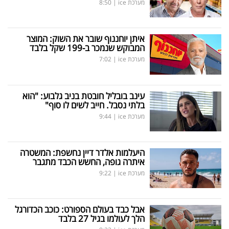
מערכת ice
|
8:50
איתן יוחננוף שובר את השוק: המוצר
המבוקש שנמכר ב-199 שקל בלבד
מערכת ice
|
7:02
עינב בובליל חובטת בניב גלבוע: "הוא
בלתי נסבל. חייב לשים לו סוף"
מערכת ice
|
9:44
היעלמות אלדר דיין נחשפת: המשטרה
איתרה גופה, החשש הכבד מתגבר
מערכת ice
|
9:22
אבל כבד בעולם הספורט: כוכב הכדורגל
הלך לעולמו בגיל 27 בלבד