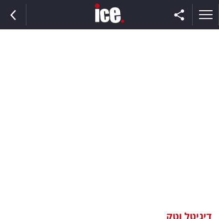
ראשי
הנבחרת
השוק
תקשורת
ומדיה
כסף
וצרכנות
דיגיטל וטק