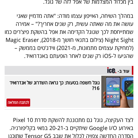
בין מכלול המצלמות של אפל לזה של גוגל.
40
במהלך השיחה, האייפון עצמו מודה: "אתה מדמיין שאני
עושה את מה שאתה עשית, רק שנים אחריך?" – אמירה
שיתופי
שמתייחסת לכך שגוגל הקדימה את אפל בהשקת פיצ’רים כמו
פעולה
Night Sight (צילום בתנאי חושך מ-2018), Magic Eraser
(למחיקת עצמים מתמונות, מ-2021) ווידג’טים בממשק –
שהגיעו ל-iOS רק שנים לאחר הופעתם באנדרואיד.
דרושים
עוד ב-
גוגל חשפה בטעות: כך נראה השדרוג של אנדרואיד
ניוזלטרים
16?
לכתבה המלאה
מייל
אדום
לצד העקיצה, גוגל גם מתכוננת להשקת סדרת Pixel 10
באירוע Google I/O שיתקיים ב-20-21 במאי בקליפורניה.
הסדרה החדשה צפויה לכלול את שבב Tensor G5 שתוכנן