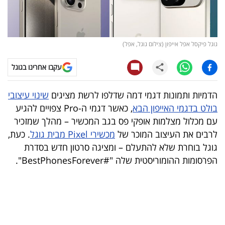
קריפטו
ויראלי
גוגל פיקסל אפל אייפון (צילום גוגל, אפל)
טלוויזיה
עקבו אחרינו בגוגל
עסקי
הדמיות ותמונות דגמי דמה שדלפו לרשת מציגים
שינוי עיצובי
ספורט
בולט בדגמי האייפון הבא
, כאשר דגמי ה-Pro צפויים להגיע
עם מכלול מצלמות אופקי פס בגב המכשיר – מהלך שמזכיר
קריירה
לרבים את העיצוב המוכר של
מכשירי Pixel מבית גוגל
. כעת,
ולימודים
גוגל בוחרת שלא להתעלם – ומציגה סרטון חדש בסדרת
הפרסומות ההומוריסטית שלה "#BestPhonesForever".
מינויים
רייטינג
רכב