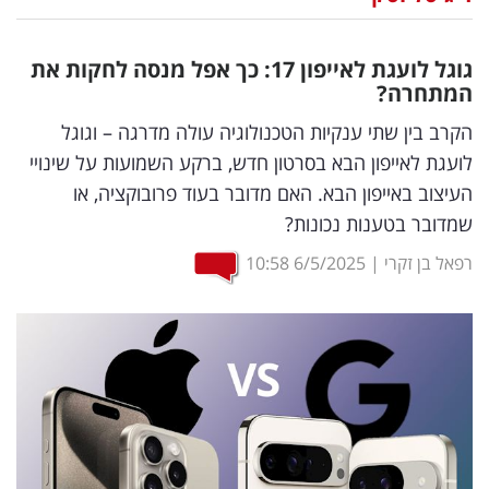
נדל"ן
גוגל לועגת לאייפון 17: כך אפל מנסה לחקות את
דיגיטל
המתחרה?
וטק
הקרב בין שתי ענקיות הטכנולוגיה עולה מדרגה – וגוגל
לועגת לאייפון הבא בסרטון חדש, ברקע השמועות על שינויי
שיווק
העיצוב באייפון הבא. האם מדובר בעוד פרובוקציה, או
ופרסום
שמדובר בטענות נכונות?
משפט
רפאל בן זקרי
|
6/5/2025
10:58
מדדים
ומחקרים
דעות
רכילות
עסקית