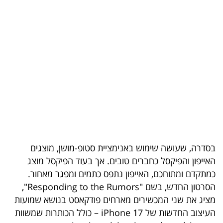
בריאות
תרבות
ופנאי
תיירות
TOP-
5
המילון
בסדרה, שעושה שימוש באנימציית סטופ-מושן, מוצגים
הכלכלי
האייפון והפיקסל כחברים טובים. אך בעוד הפיקסל מוצג
כמתקדם ומתוחכם, האייפון נתפס כתמים ומפגר מאחור.
פודקאסט
הסרטון החדש, בשם "Responding to the Rumors",
מציג את שני המכשירים מארחים פודקאסט בנושא שמועות
40
העיצוב החדשות של iPhone 17 – כולל הכותרות שמשוות
UNDER