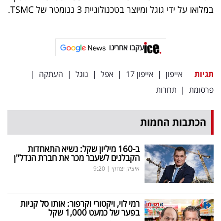
פרסמו
במלואו על ידי גוגל ומיוצר בטכנולוגיית 3 ננומטר של TSMC.
באייס
עקבו
עקבו אחרינו
אחרינו:
תגיות
אייפון
|
אייפון 17
|
אפל
|
גוגל
|
העתקה
|
פרסומת
|
תחרות
הכתבות החמות
ב-160 מיליון שקל: נשיא התאחדות
הקבלנים לשעבר מכר את חברת הנדל"ן
איציק יצחקי
|
9:20
רמי לוי, ויקטורי וקרפור: אותו סל קניות
בפער של כמעט 1,000 שקל