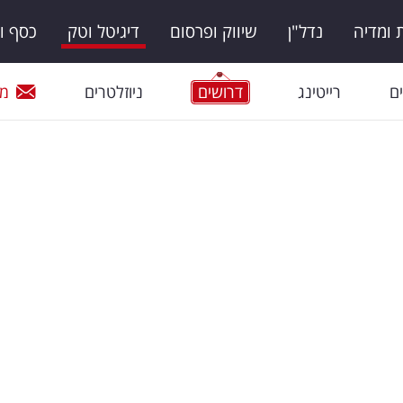
ומדיה
נדל"ן
שיווק ופרסום
דיגיטל וטק
כסף ו
ם
רייטינג
דרושים
ניוזלטרים
מי