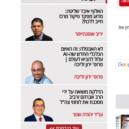
לאה
האלוף איבד שליטה:
מדוע מפקד פיקוד מרכז
חייב ללכת?
אמץ את
יריב אופנהיימר
ת
לא האבטלה: זה האיום
הכלכלי החדש שה-AI
עלול להביא לעולם |
פרופ' ירון זליכה
פרופ' ירון זליכה
הדלקת משואה על ידי
הרב אברהם זרביב
מסכנת את לוחמי צה"ל
עו"ד יהודה שפר
עוד בנבחרת >>