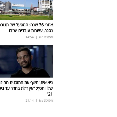
אחרי 36 שנה: המפעל של תנוב
נסגר, עשרות עובדים יעזבו
מערכת ice
|
14:54
גיא איתן חשף את התוכנית החינו
שלו וחטף: "אין דלת בחדר עד גיל
21"
מערכת ice
|
21:14