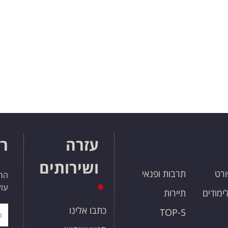
עזרה
רו
ושירותים
ורט
תרבות ופנאי
הרש
עול
לימודים
תיירות
כתבו אלינו
TOP-5