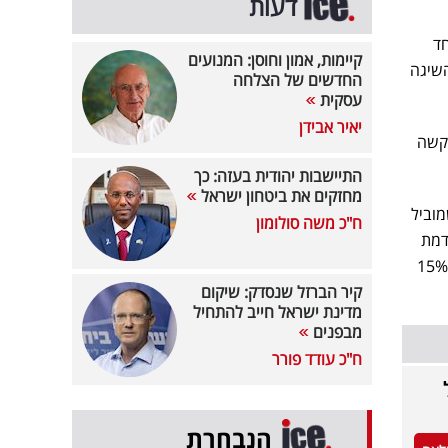
דעות
חד
קיימות, אמון וחוסן: המנועים
Taiwan Economic Daily, החברה השיגה
החדשים של הצלחה
עסקית
יאיר אבידן
מרכזית, Samsung Foundry, שמתקשה
התיישבות יהודית בעזה: כך
מחזקים את ביטחון ישראל
 שמוביל
ח"כ משה סולומון
דמת
מאפשר ל-TSMC להציע שדרוגי ביצועים של 10%–15%, חסכון של עד 30% בצריכת אנרגיה, ועלייה של 15%
קיר הברזל שנסדק: שיקום
מדינת ישראל חייב להתחיל
מבפנים
ח"כ עודד פורר
הנבחרת