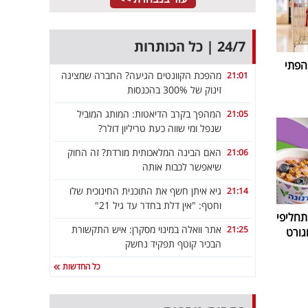
24/7 | כל הכותרות
הפתי
מהפכת הקוונטים הגיעה? החברה שמציגה
21:01
זינוק של 300% בהכנסות
המהפך בקרב הדיאטות: המותג המוביל
21:05
שנפל ומי שווה כעת טריליון דולר?
האם הבינה המלאכותית מורדת? זה החוק
21:06
שיאפשר לכבות אותה
גיא איתן חשף את התוכנית החינוכית שלו
21:14
וחטף: "אין דלת בחדר עד גיל 21"
חליפי
אתר וואלה במינוי מסקרן: איש התקשורת
21:25
גורט
הבכיר קוטף תפקיד נחשק
כל החדשות