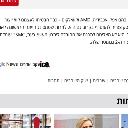
לכתבה המ
לקוחותיה המרכזיים של TSMC – בהם אפל, אנבידיה, AMD וקוואלקום – כבר הבטיחו לעצמם קווי ייצור
נומטר, ומדיה-טק צפויה להצטרף בקרוב גם היא. למרות שסמסונג הייתה הראשונה ל
טכנולוגיית GAA בייצור 3 ננומטר, היא לא הצליחה לתרגם את ההובלה ליתרון מעשי. כעת, TSMC עומד
טר שלה.
עקבו אחרינו
ת שבבים
|
שבבים
|
שוק השבבים
|
תחרות
ות