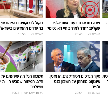
ה
שרה נתניהו תובעת מאות אלפי
ריקול לביסקוויטים האהובים: 
שקלים: "חדר למרחב חיי האינטימי"
בר יורדים מהמדפים בישראל
מערכת ice
|
20:46
מערכת ice
|
18:50
כית
סקר מנדטים מטורף: נתניהו מזנק,
תשכחו מכל מה שידעתם על ת
איזנקוט מתחזק על חשבון בנט
חלב: הפיתוח שמביא חוויית יו
ולפיד
מושלמת
מערכת ice
|
20:54
בשיתוף שטראוס
|
10:23