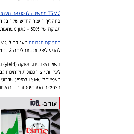
TSMC ממשיכה לבסס את מעמדה
תפוקה של 60% – נתון משמעותי המעיד על בשלות טכנולוגית ויכולת ייצור המוני אמינה.
התפוקה הגבוהה
להגיע ליציבות בתהליך ה-2 ננומטר שלה ונמצאת כעת בתפוקה של כ-40% בלבד.
בשוק
לעלויות ייצור נמוכות ולזמינות
בצפיפות הטרנזיסטורים – בהשוו
עוד ב-