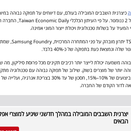
כיצרנית השבבים המובילה בעולם, עם דיווחים על תפוקה גבוהה במיו
בתהליך הייצור החדש שלה בגודל 2 ננומטר. על פי העיתון הכלכלי 
מעניקה ל-TSMC יתרון מובהק על פני המתחרה ה
 השבבים, תפוקה (yield) גבוהה משמעה יכולת לייצר יותר רכיבים תקינים מכל פרוסת סיליקון, מה
 גבוהה יותר של מוצרים בשוק. שילוב של תפוקה גבוהה עם טכנולוגיה מתק
אה לדור הקודם של החברה.
יצרנית השבבים המובילה במהלך חדשני שיגיע למוצרי אפל
הבאים