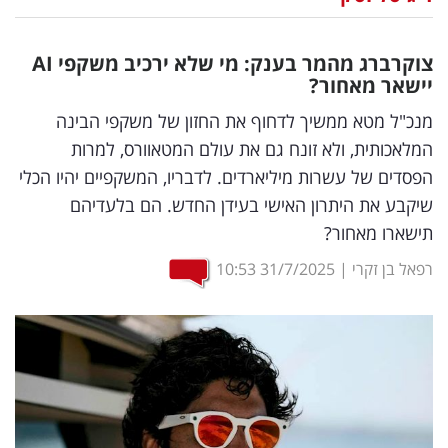
נדל"ן
צוקרברג מהמר בענק: מי שלא ירכיב משקפי
AI
דיגיטל
יישאר מאחור?
וטק
מנכ"ל מטא ממשיך לדחוף את החזון של משקפי הבינה
המלאכותית, ולא זונח גם את עולם המטאוורס, למרות
שיווק
הפסדים של עשרות מיליארדים. לדבריו, המשקפיים יהיו הכלי
ופרסום
שיקבע את היתרון האישי בעידן החדש. הם בלעדיהם
תישארו מאחור?
משפט
רפאל בן זקרי
|
31/7/2025
10:53
מדדים
ומחקרים
דעות
רכילות
עסקית