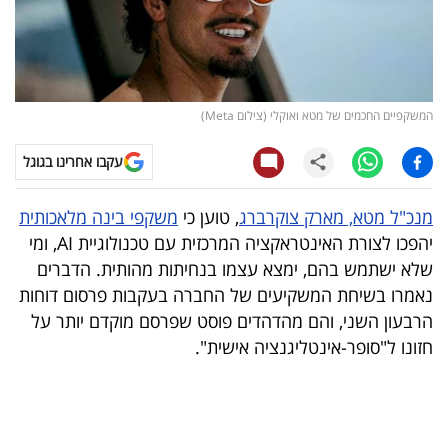
קריפטו
ויראלי
המשקפיים החכמים של מטא ואוקלי (צילום Meta)
טלוויזיה
עקבו אחרינו בגוגל
עסקי
ספורט
מנכ"ל מטא, מארק צוקרברג
, טוען כי
משקפי בינה מלאכותית
יהפכו לצורת האינטראקציה המרכזית עם טכנולוגיית AI, ומי
קריירה
שלא ישתמש בהם, ימצא עצמו בנחיתות מהותית. הדברים
ולימודים
נאמרו בשיחת המשקיעים של החברה בעקבות פרסום דוחות
הרבעון השני, והם מהדהדים פוסט שפרסם מוקדם יותר על
מינויים
חזונו ל"סופר-אינטליגנציה אישית".
רייטינג
רכב