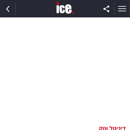
ראשי
הנבחרת
השוק
תקשורת
ומדיה
כסף
וצרכנות
דיגיטל וטק