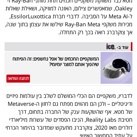
מטא כבר משווקת משקפיים חכמים תחת מותגי Ray-Ban ו-
40
Oakley, שמאפשרים צילום, האזנה למוזיקה, ושאילת שאלות
ל-Meta AI על הסביבה. לדברי חברת EssilorLuxottica,
מכירות משקפי Ray-Ban Meta שילשו את עצמן בתוך שנה,
שיתופי
אך צוקרברג רואה בכך רק התחלה.
פעולה
עוד ב-
המשקפיים החכמים של אפל נחשפים: זה הפיתוח
שיהפוך אותם למוצר יומיומי?
דרושים
לכתבה המלאה
ניוזלטרים
לדבריו, משקפיים הם הכלי המושלם לשלב בין עולמות פיזיים
ודיגיטליים – ולכן הם מהווים מפתח גם לחזון ה-Metaverse
מייל
של מטא. אף שהשקעות ענק של החברה בתחום, דרך
אדום
חטיבת Reality Labs, הניבו הפסדים של עשרות מיליארדי
דולרים מאז 2020, צוקרברג מתעקש שמדובר בהימור הכרחי
על עתיד המחשוב האישי.