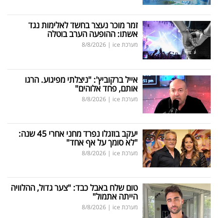
זמר מוכר נעצר בחשד לאלימות נגד
אשתו: ההופעה הערב בוטלה
מערכת ice
|
8/8/2026
אייל ברקוביץ': "ניצלתי מפיגוע. הרגו
אותם, פחד אלוהים"
מערכת ice
|
8/8/2026
יעקב בוזגלו נפרד מחני אחרי 45 שנה:
"לא סומך על אף אחד"
מערכת ice
|
8/8/2026
טום שלח באבל כבד: "צער גדול, ההלוויה
הייתה אתמול"
מערכת ice
|
8/8/2026