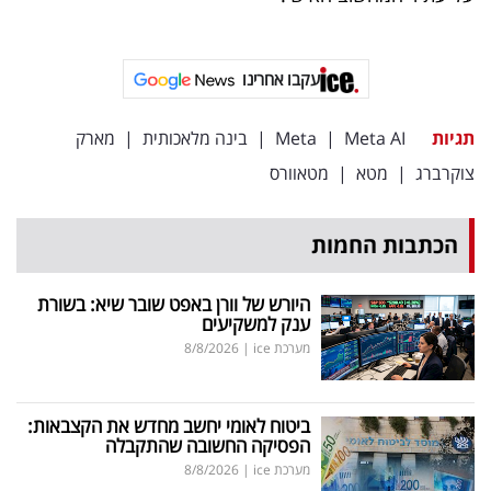
פרסמו
באייס
עקבו אחרינו
עקבו
אחרינו:
תגיות
Meta AI
|
Meta
|
בינה מלאכותית
|
מארק
צוקרברג
|
מטא
|
מטאוורס
הכתבות החמות
היורש של וורן באפט שובר שיא: בשורת
ענק למשקיעים
מערכת ice
|
8/8/2026
ביטוח לאומי יחשב מחדש את הקצבאות:
הפסיקה החשובה שהתקבלה
מערכת ice
|
8/8/2026