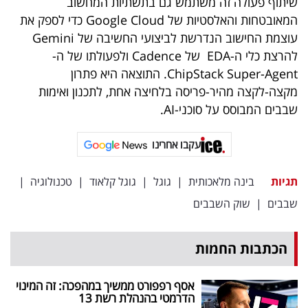
שיתוף פעולה זה משתמש גם בתשתיות המחשוב
המאובטחות והאלסטיות של Google Cloud כדי לספק את
עוצמת החישוב הנדרשת לביצועי החשיבה של Gemini
להרצת כלי ה-EDA של Cadence ולפעולתו של ה-
ChipStack Super-Agent. התוצאה היא פתרון
מקצה-לקצה מהיר-פריסה בלחיצה אחת, לתכנון ואימות
שבבים המבוסס על סוכני-AI.
עקבו אחרינו
תגיות
בינה מלאכותית
|
גוגל
|
גוגל קלאוד
|
טכנולוגיה
|
שבבים
|
שוק השבבים
הכתבות החמות
אסף רפפורט ממשיך במהפכה: זה המינוי
הדרמטי בהנהלת רשת 13