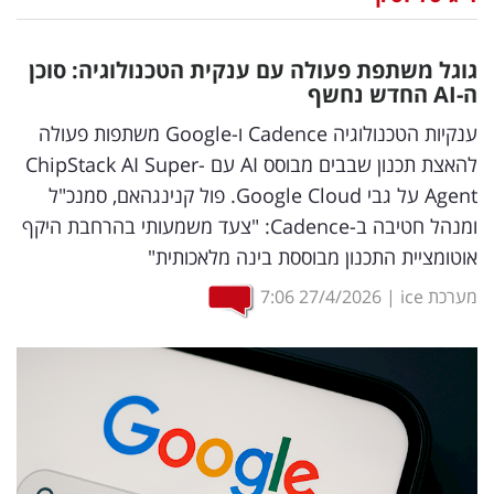
נדל"ן
גוגל משתפת פעולה עם ענקית הטכנולוגיה: סוכן
דיגיטל
ה-
AI
החדש נחשף
וטק
ענקיות הטכנולוגיה Cadence ו-Google משתפות פעולה
להאצת תכנון שבבים מבוסס AI עם ChipStack AI Super-
שיווק
Agent על גבי Google Cloud. פול קנינגהאם, סמנכ"ל
ופרסום
ומנהל חטיבה ב-Cadence: "צעד משמעותי בהרחבת היקף
אוטומציית התכנון מבוססת בינה מלאכותית"
משפט
מערכת ice
|
27/4/2026
7:06
מדדים
ומחקרים
דעות
רכילות
עסקית