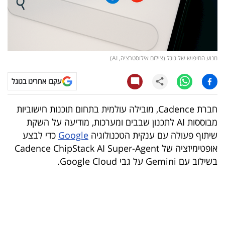
קריפטו
ויראלי
מנוע החיפוש של גוגל (צילום אילוסטרציה, AI)
טלוויזיה
עקבו אחרינו בגוגל
עסקי
ספורט
חברת Cadence, מובילה עולמית בתחום תוכנות חישוביות
מבוססות AI לתכנון שבבים ומערכות, מודיעה על השקת
קריירה
שיתוף פעולה עם ענקית הטכנולוגיה
Google
כדי לבצע
ולימודים
אופטימיזציה של Cadence ChipStack AI Super-Agent
בשילוב עם Gemini על גבי Google Cloud.
מינויים
רייטינג
רכב