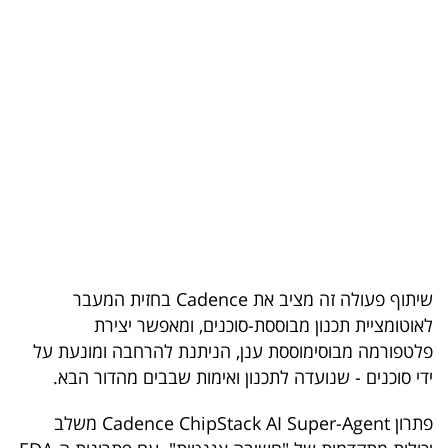
בריאות
תרבות
ופנאי
תיירות
TOP-
5
המילון
שיתוף פעולה זה מציב את Cadence בחזית המעבר
הכלכלי
לאוטומציית תכנון מבוססת-סוכנים, ומאפשר יצירת
פלטפורמה מבוסימוססת ענן, הניתנת להרחבה ומונעת על
פודקאסט
ידי סוכנים - שנועדה לתכנון ואימות שבבים מהדור הבא.
40
פתרון Cadence ChipStack AI Super-Agent משלב
UNDER