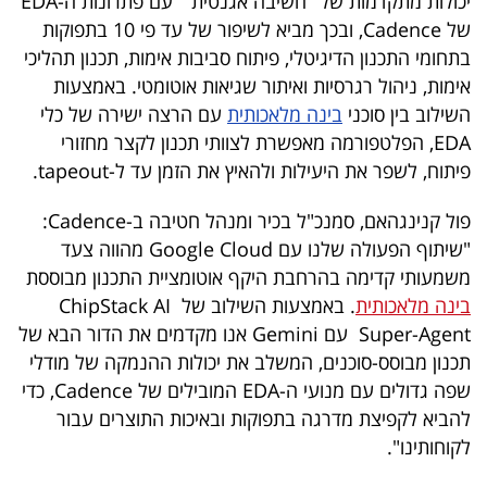
יכולות מתקדמות של "חשיבה אגנטית" עם פתרונות ה-EDA
40
של Cadence, ובכך מביא לשיפור של עד פי 10 בתפוקות
בתחומי התכנון הדיגיטלי, פיתוח סביבות אימות, תכנון תהליכי
אימות, ניהול רגרסיות ואיתור שגיאות אוטומטי. באמצעות
שיתופי
השילוב בין סוכני
בינה מלאכותית
עם הרצה ישירה של כלי
פעולה
EDA, הפלטפורמה מאפשרת לצוותי תכנון לקצר מחזורי
פיתוח, לשפר את היעילות ולהאיץ את הזמן עד ל-tapeout.
פול קנינגהאם, סמנכ"ל בכיר ומנהל חטיבה ב-Cadence:
דרושים
"שיתוף הפעולה שלנו עם Google Cloud מהווה צעד
משמעותי קדימה בהרחבת היקף אוטומציית התכנון מבוססת
ניוזלטרים
בינה מלאכותית
. באמצעות השילוב של ChipStack AI
Super-Agent עם Gemini אנו מקדמים את הדור הבא של
תכנון מבוסס-סוכנים, המשלב את יכולות ההנמקה של מודלי
מייל
שפה גדולים עם מנועי ה-EDA המובילים של Cadence, כדי
אדום
להביא לקפיצת מדרגה בתפוקות ובאיכות התוצרים עבור
לקוחותינו".