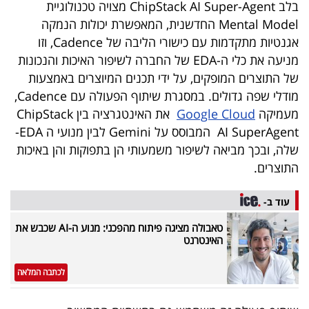
פרסמו
בלב ChipStack AI Super-Agent מצויה טכנולוגיית
Mental Model החדשנית, המאפשרת יכולות הנמקה
באייס
אגנטיות מתקדמות עם כישורי הליבה של Cadence, וזו
מניעה את כלי ה-EDA של החברה לשיפור האיכות והנכונות
עקבו
של התוצרים המופקים, על ידי תכנים המיוצרים באמצעות
אחרינו:
מודלי שפה גדולים. במסגרת שיתוף הפעולה עם Cadence,
מעמיקה
Google Cloud
את האינטגרציה בין ChipStack
AI SuperAgent המבוסס על Gemini לבין מנועי ה EDA-
שלה, ובכך מביאה לשיפור משמעותי הן בתפוקות והן באיכות
התוצרים.
עוד ב-
טאבולה מציגה פיתוח מהפכני: מנוע ה-AI שכבש את
האינטרנט
לכתבה המלאה