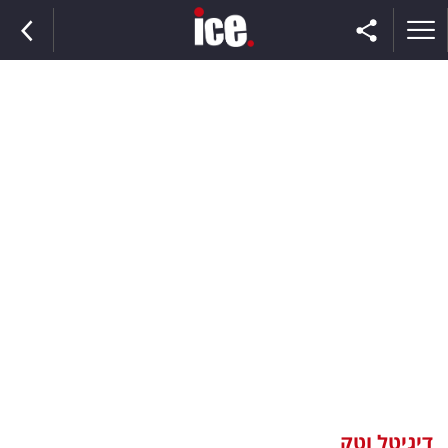
ראשי
הנבחרת
השוק
תקשורת
ומדיה
כסף
וצרכנות
דיגיטל וטק