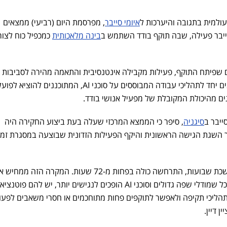
איומי סייבר
, מפרסמת היום (רביעי) ממצאים
יבר פעילה, שבה תוקף בודד השתמש ב
בינה מלאכותית
כמכפיל כוח לצור
שפיתח התוקף, פעילות מקבילה אינטנסיבית והתאמה מהירה לסביבות י
בשירותי ענן. מאפיינים אלו תואמים יחד לתהליכי עבודה המבוססים על סוכני AI, המתוכננים להוציא לפו
ם מהיכולת המקובלת של מפעיל אנושי בודד.
ייבר ב
סיגניה
, סיפר כי הממצא המרכזי שעלה בעת ביצוע החקירה היה
השגת הגישה הראשונית והיקף הפעילות הזדונית שבוצעה במסגרת זמן
"מתקפה שבאופן רגיל הייתה נמשכת שבועות, התרחשה כולה בפחות מ-72 שעות. המקרה הזה
הולך וגדל עבור מערכי ההגנה: ככל שמודלי שפה גדולים וסוכני AI הופכים לנגישים יותר, יש להם פוטנצ
תהליכי תקיפה ולאפשר לתוקפים פחות מתוחכמים או חסרי משאבים לפעו
ן דיין.