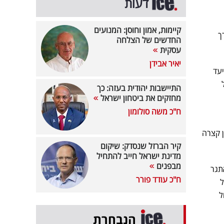
דעות
קיימות, אמון וחוסן: המנועים
ך
החדשים של הצלחה
עסקית
יאיר אבידן
עד
על
התיישבות יהודית בעזה: כך
מחזקים את ביטחון ישראל
ח"כ משה סולומון
 קצרה
קיר הברזל שנסדק: שיקום
מדינת ישראל חייב להתחיל
מבפנים
 ממחיש אתגר
ח"כ עודד פורר
יאל
ל
הנבחרת