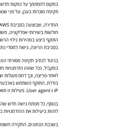
תקיפה מוכרות בענן, על פני שט
התוקף ביצע במהירות גילוי הרשאות
בסביבת הריצה, גישה למסדי נתונ
במקביל. ככל שזוהו הזדמנויות ח
לאחר-פריצה, וכך דחס פעולות שב
בודדת, התוקף השתמש בארבעה מ
IP ו-User agent. פעילות זו תואמת לביצוע אוטומטי, מנוהל מרכזית, וייתכן שמונע על ידי סוכני AI.
בנוסף, כל מפתח גישה חדש שהוש
לזהות ביעילות את ההזדמנויות ב