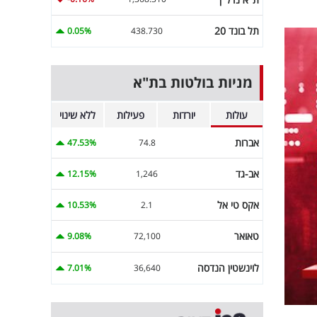
תל בונד 20
0.05%
438.730
מניות בולטות בת"א
עולות
יורדות
פעילות
ללא שינוי
אברות
47.53%
74.8
אב-גד
12.15%
1,246
אקס טי אל
10.53%
2.1
טאואר
9.08%
72,100
לוינשטין הנדסה
7.01%
36,640