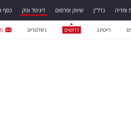
ומדיה
נדל"ן
שיווק ופרסום
דיגיטל וטק
כסף ו
ם
רייטינג
דרושים
ניוזלטרים
מי