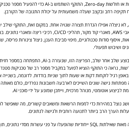
במקום להסתמך על נוזקות חדשות או חולשות Zero-day, התוקף השתמש ב-AI כדי להפעיל מספר 
ח תקיפה רחב ובקצב שעלה משמעותית על יכולת התגובה של הקורבן.
החדירה, שבוצעה בסביבת AWS, לא ניצלה אפילו הגדרת תצורה שגויה אחת. במקום זאת, התוקף שילב 
חולשות בשירותי אפליקציה, משאבי AWS, מאגרי קוד מקור, תהליכי CI/CD, רכיבי ריצה ומאגר
, איסוף סודות טכנולוגיים, מיפוי סביבת הענן, ניצול צינורות פריסה, שינ
ים ושיבוש תפעולי.
בניגוד לנתיב תקיפה מסורתי המבוצע שלב אחר שלב, הפריצה הזו, שנעזרה ב-AI, התפתחה במספ
דשות, נראה כי התוקף הוציא לפועל במקביל מספר רב של טכניקות סטנדר
אופן רגיל לוקחות דקות או שעות לתוך שניות בודדות. לדוגמה, בשנייה 
פתחות גישה שונים השייכים לארבעה חשבונות נפרדים, כולם מאותה 
ג נוצל במהירות כדי למפות הרשאות ומשאבים קשורים, מה שאִפשר לת
עלות הערך הרב ביותר לתנועה רוחבית ולגישה לנתונים.
בשכבת הנתונים, החקירה חשפה מאות שאילתות SQL ייחודיות שהופעלו על פני עשרות מסדי נתונים