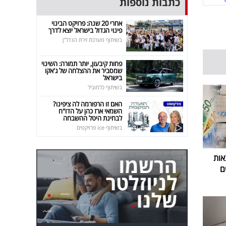
כתבות נוספות
אחרי 20 שנה: פרויקט הבינוי
פינוי הגדול בישראל יוצא לדרך
בשיתוף מערכת זירת הנדל"ן
פחות קיבעון, יותר תמורה: השינוי
שמסביר את ההצלחה של ג'אקו
בישראל
בשיתוף כלמוביל
האם זו הרפורמה לה ציפינו?
השמאי ארז כהן על הדו"ח
לבחינת היטל ההשבחה
בשיתוף ice פרויקטים
אות
ם