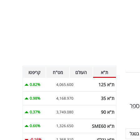
ת"א
העולם
מט"ח
קריפטו
ת"א 125
0.82%
4,065.600
ת"א 35
0.98%
4,168.970
ספר
ת"א 90
0.37%
3,749.080
ת"א SME60
0.66%
1,326.650
בגוגל
ת"א נדל"ן
-0.16%
1,368.310