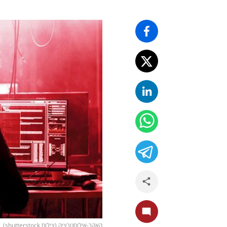
האקר-אילוסטרציה (צילום shutterstock)