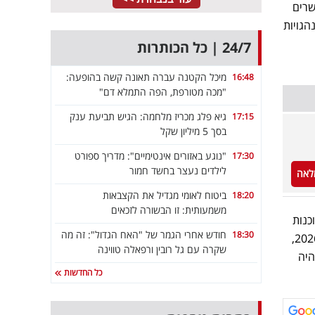
שרים
נהגויות
24/7 | כל הכותרות
מיכל הקטנה עברה תאונה קשה בהופעה:
16:48
"מכה מטורפת, הפה התמלא דם"
גיא פלג מכריז מלחמה: הגיש תביעת ענק
17:15
בסך 5 מיליון שקל
"נוגע באזורים אינטימיים": מדריך ספורט
17:30
לילדים נעצר בחשד חמור
לאה
ביטוח לאומי מגדיל את הקצבאות
18:20
משמעותית: זו הבשורה לזכאים
וכנות
חודש אחרי הגמר של "האח הגדול": זה מה
18:30
הארגונית, ביכולת הניטור ובבשלות התפעולית. ממצאים אלו מחזקים את סקר ה-CISO של סיגניה לשנת 2026,
שקרה עם גל רובין ורפאלה טווינה
יהיה
כל החדשות