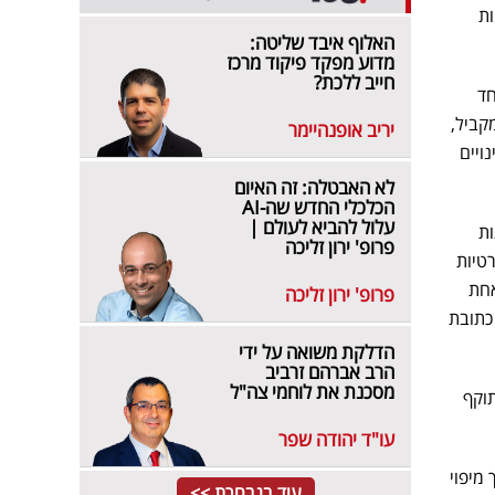
טכניקות
האלוף איבד שליטה:
מדוע מפקד פיקוד מרכז
חייב ללכת?
יחד
י נתונים. במקביל,
יריב אופנהיימר
ויים
לא האבטלה: זה האיום
הכלכלי החדש שה-AI
עלול להביא לעולם |
ר חזיתות
פרופ' ירון זליכה
טיות
אחת
פרופ' ירון זליכה
כתובת
הדלקת משואה על ידי
הרב אברהם זרביב
מסכנת את לוחמי צה"ל
וקף
עו"ד יהודה שפר
, תוך מיפוי
עוד בנבחרת >>