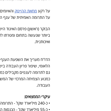
על רקע
מחאת ההייטק
והאיומים
על התרומה האמיתית של ענף הה
ביותר שנעשה בתחום ומטרתו לזה
ואיכותנית.
הדו"ח מעריך את השפעת הענף במ
הלאומי, שיפור פריון העבודה בי
גם לתרומה לענפים מקבילים כמק
העבודה.
עיקרי הממצאים:
• כ-240 מיליארד שקל - התרומה הישירה של ההיי טק
• כ-55 מיליארד שקל - הכנסות המדינה ממיסוי ההייטק