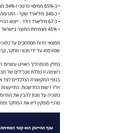
• כ-65% ממיסוי פרטני ו-34% ממס ההכנסה של העובדים
• כ-340 מיליארד שקל - התרומה הכוללת של ההיי טק לתוצר
• כ-67 מיליארד דולר - ייצוא ההיי טק עומד על כ-54% מסך הייצוא בישראל
• 45% מצמיחת התוצר בישראל בחמש השנים האחרונות הגיעה מענף ההיי טק
ממצאי הדוח מסתמכים על נתונים 
שפורסמו על ידי מכוני מחקר, קר
כחלק מהתהליך רואיינו עשרות רב
רשימה זו כוללת מנכ"לים של חבר
בגופי התקשורת הכלכליים לצד א
ויו"ר רשות החדשנות. התייעצו
נתוניה על מנת להבין את התרומ
סרגיי סומקין ליוו את המחקר וממצ