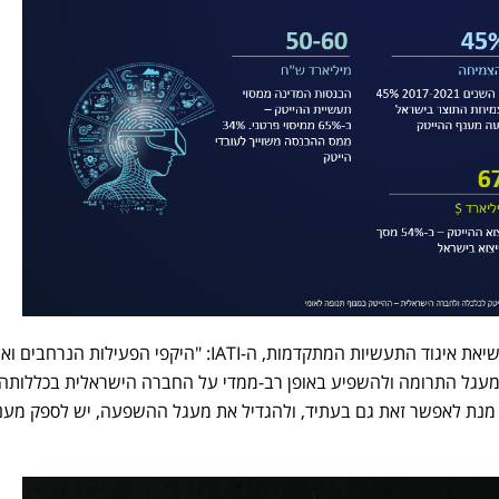
, מנכ"לית ונשיאת איגוד התעשיות המתקדמות, ה-IATI: "היקפי הפעילות הנרחבים
עגל התרומה ולהשפיע באופן רב-ממדי על החברה הישראלית בכללותה
 מנת לאפשר זאת גם בעתיד, ולהגדיל את מעגל ההשפעה, יש לספק מענ