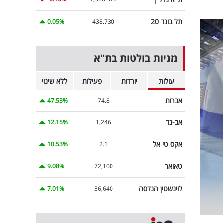
תל בונד 20
0.05%
438.730
מניות בולטות בת"א
עולות
יורדות
פעילות
ללא שינוי
אברות
47.53%
74.8
אב-גד
12.15%
1,246
אקס טי אל
10.53%
2.1
טאואר
9.08%
72,100
לוינשטין הנדסה
7.01%
36,640