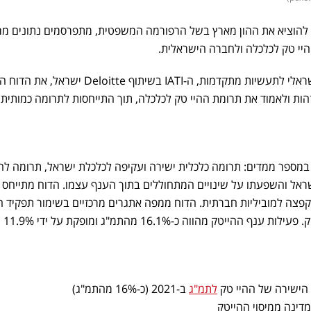
 להוציא את ההון מארץ בשל הרפורמה המשפטית, מתפרסמים נתונים מ
יי טק לכלכלה ולחברה הישראלית.
הבוקר (ראשון) פרסם האיגוד הישראלי לתעשיות מתקדמות, ה-IATI בשיתוף Deloitte 
ות ולאמוד את תרומת ההיי טק לכלכלה, תוך התייחסות לתרומה כמותית
ספר ממדים: תרומה כלכלית ישירה ועקיפה לכלכלת ישראל, תרומה לחו
שראל והשפעתו על שינויים המתחוללים בתוך הענף עצמו. הדוח מתייחס 
פצה למוביליות חברתית. הדוח ממפה אתגרים מרכזיים בשימור תפקיד ה
כמנוע הצמיחה ה
לתמ"ג
ב-2021 (כ-16% מהתמ"ג)