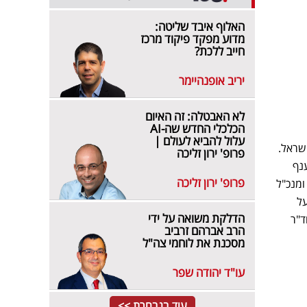
האלוף איבד שליטה:
מדוע מפקד פיקוד מרכז
חייב ללכת?
יריב אופנהיימר
לא האבטלה: זה האיום
הכלכלי החדש שה-AI
עלול להביא לעולם |
שראל.
פרופ' ירון זליכה
ענף
פרופ' ירון זליכה
ומנכ"ל
ל
הדלקת משואה על ידי
ד"ר
הרב אברהם זרביב
מסכנת את לוחמי צה"ל
עו"ד יהודה שפר
עוד בנבחרת >>