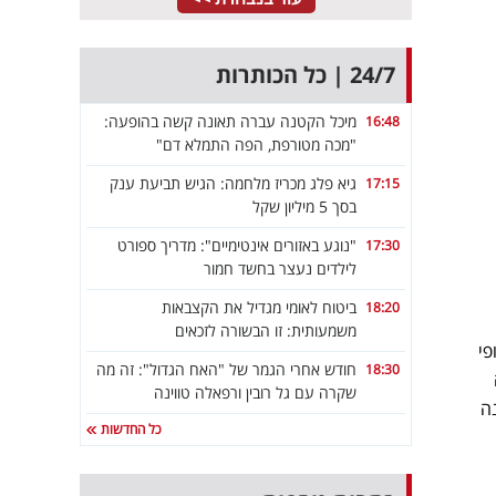
24/7 | כל הכותרות
מיכל הקטנה עברה תאונה קשה בהופעה:
16:48
"מכה מטורפת, הפה התמלא דם"
גיא פלג מכריז מלחמה: הגיש תביעת ענק
17:15
בסך 5 מיליון שקל
"נוגע באזורים אינטימיים": מדריך ספורט
17:30
לילדים נעצר בחשד חמור
ביטוח לאומי מגדיל את הקצבאות
18:20
משמעותית: זו הבשורה לזכאים
 ואופי
חודש אחרי הגמר של "האח הגדול": זה מה
18:30
שקרה עם גל רובין ורפאלה טווינה
ה
כל החדשות