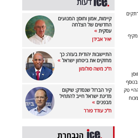
דעות
רתקים
קיימות, אמון וחוסן: המנועים
החדשים של הצלחה
עסקית
ישראל, את הדוח המקיף
יאיר אבידן
התיישבות יהודית בעזה: כך
מחזקים את ביטחון ישראל
ח"כ משה סולומון
סן
בנוסף
היי טק
קיר הברזל שנסדק: שיקום
מדינת ישראל חייב להתחיל
מרכזי של המשק. פעילות ענף ההייטק מהווה כ-16.1% מהתמ"ג ומופקת על ידי 11.9% מכוח
מבפנים
ח"כ עודד פורר
הנבחרת