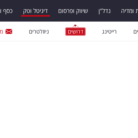
ומדיה
נדל"ן
שיווק ופרסום
דיגיטל וטק
כסף ו
ם
רייטינג
דרושים
ניוזלטרים
מי