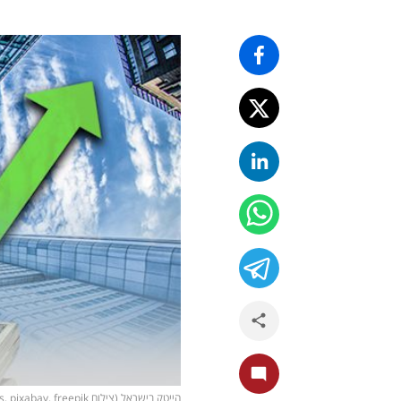
הייטק בישראל (צילום pexels, pixabay, freepik)