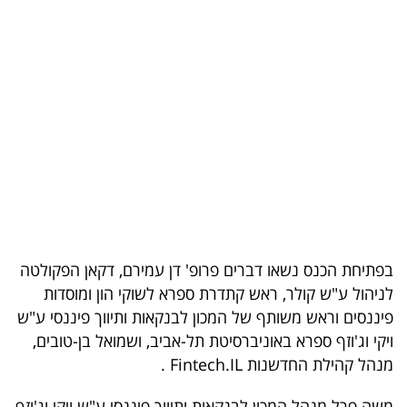
בריאות
תרבות
ופנאי
תיירות
TOP-
5
המילון
בפתיחת הכנס נשאו דברים פרופ' דן עמירם, דקאן הפקולטה
הכלכלי
לניהול ע"ש קולר, ראש קתדרת ספרא לשוקי הון ומוסדות
פיננסים וראש משותף של המכון לבנקאות ותיווך פיננסי ע"ש
פודקאסט
ויקי וג'וזף ספרא באוניברסיטת תל-אביב, ושמואל בן-טובים,
מנהל קהילת החדשנות Fintech.IL .
40
UNDER
משה פרל מנהל המכון לבנקאות ותיווך פיננסי ע"ש ויקי וג'וזף