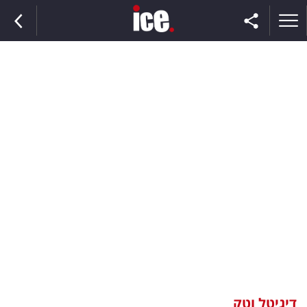
ראשי
הנבחרת
השוק
תקשורת
ומדיה
כסף
וצרכנות
דיגיטל וטק