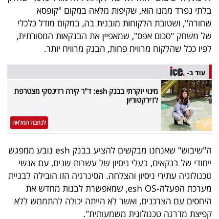
בלתי נפרד ממנו הוא, שקיפות מלאה במקום "קופסא
שחורה", ושטובת הלקוחות מובנית בה, במקום מודל כלכלי
של משחק "סכום אפס", שמאפיין את הבנקאות המסורתית,
לפיו ככל שהלקוח מרוויח פחות, הבנק מרוויח יותר.
עוד ב-
מינוי יוקרתי בבנק esh: ד"ר קירה רדינסקי מצטרפת
לדירקטוריון
לכתבה המלאה
ה"שיבוש" שאנחנו מבקשים להציע בבנק esh נובע ממפגש
ייחודי של בנקאים, בעלי ניסיון של עשרות שנים, עם אנשי
טכנולוגיה עתירי ניסיון והצלחה. הסינרגיה הזו הובילה לבניית
מערכת הפעלה-esh OS, שמאפשרת לבנות מחדש את
היחסים עם הצרכנים, ואשר לא הייתה יכולה להתממש ללא
קפיצת מדרגה טכנולוגית משמעותית".