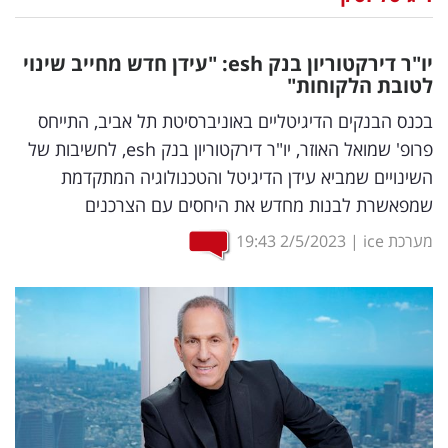
נדל"ן
יו"ר דירקטוריון בנק
esh
: "עידן חדש מחייב שינוי
דיגיטל
לטובת הלקוחות"
וטק
בכנס הבנקים הדיגיטליים באוניברסיטת תל אביב, התייחס
פרופ' שמואל האוזר, יו"ר דירקטוריון בנק esh, לחשיבות של
שיווק
השינויים שמביא עידן הדיגיטל והטכנולוגיה המתקדמת
ופרסום
שמפאשרת לבנות מחדש את היחסים עם הצרכנים
משפט
מערכת ice
|
2/5/2023
19:43
מדדים
ומחקרים
דעות
רכילות
עסקית