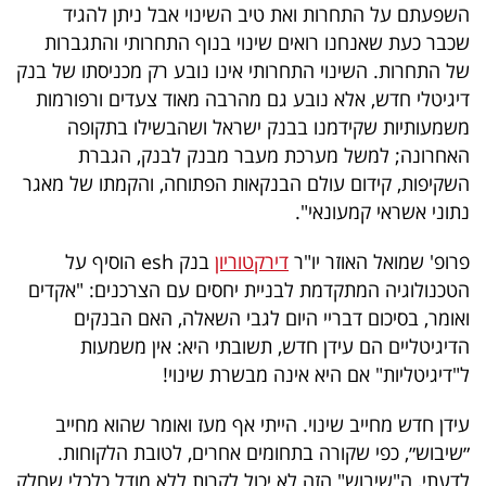
פרסמו
השפעתם על התחרות ואת טיב השינוי אבל ניתן להגיד
שכבר כעת שאנחנו רואים שינוי בנוף התחרותי והתגברות
באייס
של התחרות. השינוי התחרותי אינו נובע רק מכניסתו של בנק
עקבו
דיגיטלי חדש, אלא נובע גם מהרבה מאוד צעדים ורפורמות
משמעותיות שקידמנו בבנק ישראל ושהבשילו בתקופה
אחרינו:
האחרונה; למשל מערכת מעבר מבנק לבנק, הגברת
השקיפות, קידום עולם הבנקאות הפתוחה, והקמתו של מאגר
נתוני אשראי קמעונאי".
פרופ' שמואל האוזר יו"ר
דירקטוריון
בנק esh הוסיף על
הטכנולוגיה המתקדמת לבניית יחסים עם הצרכנים: "אקדים
ואומר, בסיכום דבריי היום לגבי השאלה, האם הבנקים
הדיגיטליים הם עידן חדש, תשובתי היא: אין משמעות
ל"דיגיטליות" אם היא אינה מבשרת שינוי!
עידן חדש מחייב שינוי. הייתי אף מעז ואומר שהוא מחייב
״שיבוש״, כפי שקורה בתחומים אחרים, לטובת הלקוחות.
לדעתי, ה"שיבוש" הזה לא יכול לקרות ללא מודל כלכלי שחלק