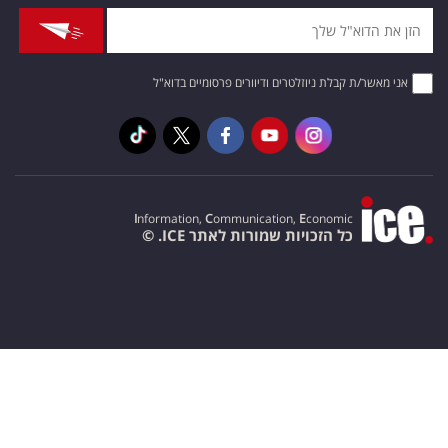
אני מאשר/ת קבלת ניוזלטרים ודיוורים פרסומיים בדוא"ל
I
nformation,
C
ommunication,
E
conomic
כל הזכויות שמורות לאתר ICE. ©