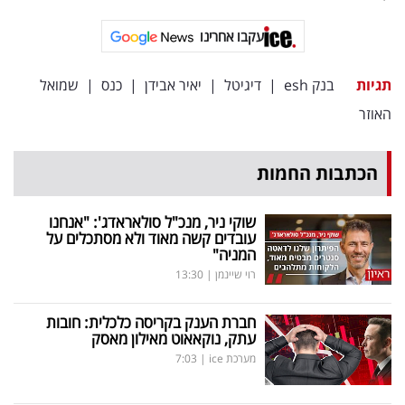
עקבו אחרינו
תגיות
בנק esh
|
דיגיטל
|
יאיר אבידן
|
כנס
|
שמואל
האוזר
הכתבות החמות
שוקי ניר, מנכ"ל סולאראדג': "אנחנו
עובדים קשה מאוד ולא מסתכלים על
המניה"
רוי שיינמן
|
13:30
חברת הענק בקריסה כלכלית: חובות
עתק, נוקאאוט מאילון מאסק
מערכת ice
|
7:03