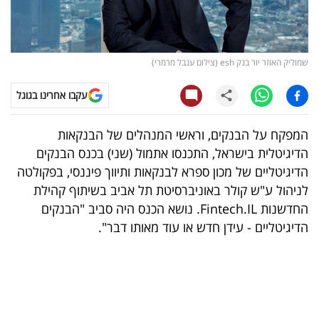
קריפטו
ויראלי
שמוליק האוזר יור בנק esh (צילום ענבל מרמרי)
טלוויזיה
עקבו אחרינו בגוגל
עסקי
המפקח על הבנקים, וראשי המנהלים של הבנקאות
ספורט
הדיגיטלית בישראל, התכנסו אתמול (שני) בכנס הבנקים
הדיגיטליים של מכון ספרא לבנקאות ותיווך פיננסי, בפקולטה
קריירה
לניהול ע"ש קולר באוניברסיטת תל אביב בשיתוף קהילת
ולימודים
החדשנות Fintech.IL. נושא הכנס היה סביב "הבנקים
הדיגיטליים - עידן חדש או עוד מאותו דבר".
מינויים
רייטינג
רכב