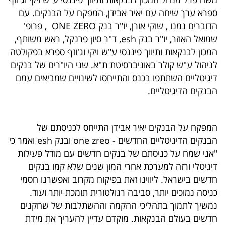
40
ספרא ערך שיחה עם יאיר אבידן, המפקח על הבנקים. עם
הדוברים נמנו , שוקי אורן, יו"ר בנק ONE ZERO , פרופ'
שמואל האוזר, יו"ר בנק esh, ד"ר סיון פרנקל, ראש משותף,
שיתופי
המכון לבנקאות ותיווך פיננסי ע"ש ויקי וג'וזף ספרא בפקולטה
פעולה
לניהול ע"ש קולר באוניברסיטת ת"א. שני היו"רים של בנקים
דיגיטליים השתתפו בכנס והתייחסו לשינויים שמביאים עמם
הבנקים הדיגיטליים.
דרושים
המפקח על הבנקים יאיר אבידן התייחס לכניסתם של
ניוזלטרים
הבנקים הדיגיטליים החדשים - one zreo ובנק esh ואמר כי
"אני שמח על כניסתם של בנקים חדשים עם מודל פעילות
דיגיטלי ורזה למערכת אחרי המון שנים שלא קמו בנקים
מייל
חדשים בישראל. ליווינו זאת בפיקוח מקרוב ואפשרנו חסמי
אדום
כניסה נמוכים יותר, סביבה רגולטורית תומכת יותר ועוד.
נמשיך לתמוך בתהליכי ההקמה וההשתלבות של שחקנים
חדשים בעולם הבנקאות. מוקדם עדיין להעריך את מידת