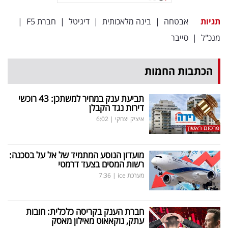
תגיות
אבטחה
|
בינה מלאכותית
|
דיגיטל
|
חברת F5
|
מנכ"ל
|
סייבר
הכתבות החמות
תביעת ענק במחיר למשתכן: 43 רוכשי
דירות נגד הקבלן
איציק יצחקי
|
6:02
מועדון הנוסע המתמיד של אל על בסכנה:
רשות המסים בצעד דרמטי
מערכת ice
|
7:36
חברת הענק בקריסה כלכלית: חובות
עתק, נוקאאוט מאילון מאסק