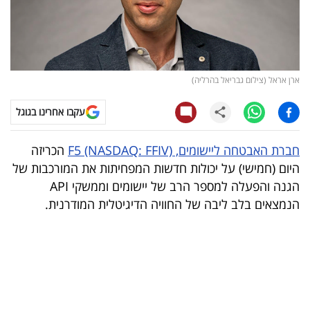
קריפטו
ויראלי
ארן אראל (צילום גבריאל בהרליה)
טלוויזיה
עקבו אחרינו בגוגל
עסקי
ספורט
חברת האבטחה ליישומים, F5 (NASDAQ: FFIV)
הכריזה
היום (חמישי) על יכולות חדשות המפחיתות את המורכבות של
קריירה
הגנה והפעלה למספר הרב של יישומים וממשקי API
ולימודים
הנמצאים בלב ליבה של החוויה הדיגיטלית המודרנית.
מינויים
רייטינג
רכב