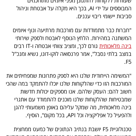
שעוזרות ללקוחות להתגונן מפני איומים מתוחכמים
40
המבוססים על ידי AI, בכך היא מקלה על אבטחת וניהול
סביבות יישומי ריבוי עננים.
שיתופי
"חברות כבר מתמודדות עם מורכבות מרתיעה ונוף איומים
המשתנה במהירות. הלחץ הנוסף לאבטח ולספק שירותי
פעולה
בינה מלאכותית
גורם לכך, ומציב צוותי אבטחה ו-IT רבים
במצב בלתי נסבל", אמר פרנסואה לוקו-דונו, נשיא ומנכ"ל
F5.
דרושים
"המשימה הייחודית שלנו היא לספק פתרונות שמפחיתים את
ניוזלטרים
המורכבות הזו כדי שהלקוחות שלנו יוכלו להתמקד במה שהכי
חשוב להם: העסק שלהם. אנו מספקים יכולות חדשות
שמבטיחות שהלקוחות שלנו מוכנים להתמודד עם אתגרי
מייל
בינה מלאכותית, מה שמקל עליהם באופן משמעותי להגן
אדום
ולהפעיל כל אפליקציה וכל API, בכל מקום", הוסיף.
טכנולוגיית F5 יושבת בנתיב הנתונים של כמעט ממחצית