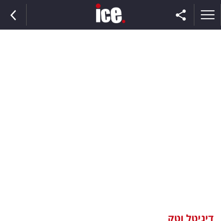
ראשי
הנבחרת
השוק
תקשורת
ומדיה
כסף
וצרכנות
דיגיטל וטק