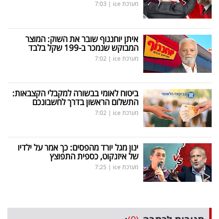
מערכת ice
|
7:03
איתן יוחננוף שובר את השוק: המוצר
המבוקש שנמכר ב-199 שקל בלבד
מערכת ice
|
7:02
ביטוח לאומי בבשורה למקבלי הקצבאות:
התשלום הראשון בדרך לחשבונכם
מערכת ice
|
7:02
ינון מגל יורד מהפסים: כך אמר על ילדיו
של איזנקוט, כספית התפוצץ
מערכת ice
|
7:25