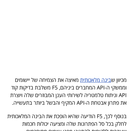
בריאות
תרבות
ופנאי
תיירות
TOP-
5
מכיוון ש
בינה מלאכותית
מאיצה את הצמיחה של יישומים
המילון
וממשקי ה-API המחברים ביניהם, F5 משלבת בדיקות קוד
הכלכלי
API וניתוח טלמטריה לשירותי הענן המבוזרים שלה ויוצרת
את פתרון אבטחת ה-API המקיף והבשל ביותר בתעשייה.
פודקאסט
בנוסף לכך, F5 הודיעה שהיא הופכת את הבינה המלאכותית
40
לחלק בכל סל הפתרונות שלה ומציעה יכולות חכמות
UNDER