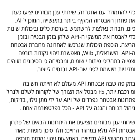
כדי להתמודד עם אתגר זה, שירותי ענן מבוזרים יציעו כעת
את פתרון האבטחה המקיף ביותר בתעשייה, המוכן ל-AI.
כיום, חברות נאלצות להשתמש בערכות כלים וביכולות שונות
כדי לאבטח את ממשקי ה-API שלהן בזמן הבנייה ובזמן
הריצה. הוספת היכולות שנרכשו לאחרונה מחברת אבטחת
ה-API הישראלית, Wib, מאפשרת זיהוי נקודות תורפה
וצפייה בתהליכי פיתוח יישומים, ומבטיחה כי הסיכונים מזוהים
ומדיניות מיושמת לפני שה-API נכנסים לייצור.
בתקופה שבה אבטחת API מעולם לא הייתה חשובה
ומורכבת יותר, F5 מבטל את הצורך של לקוחות לשלם ולנהל
פתרונות אבטחה נפרדים של API על ידי מתן גילוי, בדיקות,
ניהול תנוחה והגנה על API - הכל בפלטפורמה אחת .
שירותי ענן מבוזרים מציעים את היתרונות הבאים של פתרון
אבטחת API מלא במחזור החיים: חלון סיכון מופחת מאוד
עבור ממשקי API חדשים, באמצעות זיהוי נקודות תורפה