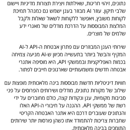
נתונים, זיהוי חריגות, שאילתות ויצירת תצורות מדיניות ויישום
שלבי תיקון. עוזר AI מבוזר בענן ישמש גם כמנהל תמיכת
לקוחות משובץ, ויאפשר ללקוחות לשאול שאלות ולקבל
המלצות המבוססות על הדרכת מודלים של מאגרי ידע
שלמים של מוצרים.
שירותי הענן המבוזרים עם פתרון אבטחת ה-API ל-AI
המקיף והבשל ביותר בתעשייה מכיוון ש-AI מניעה צמיחה
בכמות האפליקציות ובממשקי API, היא מוסיפה אתגרי
אבטחה חדשים ומשמעותיים שארגונים חייבים לפתור.
חוויות דיגיטליות חדשות מבוססות בינה מלאכותית מופצות עם
שילוב של מקורות נתונים, מודלים ושירותים הפרוסים על פני
סביבות מקומיות, ענן ונקודות קצה, כולם מחוברים על ידי
רשת של ממשקי API. ההגנה על חיבורי ה-API האלו
והנתונים שעוברים דרכם היא אתגר האבטחה הקריטי
שחברות צריכות להתמודד אתו כשהן פורסות יותר שירותים
התומכים בבינה מלאכותית.