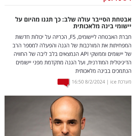
נדל"ן
אבטחת הסייבר עולה שלב: כך תגנו מהיום על
דיגיטל
יישומי בינה מלאכותית
וטק
חברת האבטחה ליישומים, F5, הכריזה על יכולות חדשות
המפחיתות את המורכבות של הגנה והפעלה למספר הרב
שיווק
של יישומים וממשקי API הנמצאים בלב ליבה של החוויה
ופרסום
הדיגיטלית המודרנית, ועל הגנה מתקדמת מפני יישומים
הנתמכים בבינה מלאכותית
משפט
מערכת ice
|
8/2/2024
16:50
מדדים
ומחקרים
דעות
רכילות
עסקית