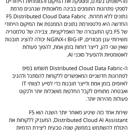
מהיישומים בעולם, ומספקת את המיקום והמומחיות הייחודיים
פרסמו
לספקי פתרונות התומכים בבינה מלאכותית שנהנים מרמת
באייס
נתונים ללא תחרות. F5 Distributed Cloud Data Fabric
החדשה היא פלטפורמת נתונים הממנפת את המיקום הייחודי
עקבו
של F5 בקו התעבורה של האפליקציות. צבירה של טלמטריה
אחרינו:
משירותי ענן מבוזרים, BIG-IP ו-NGINX יכולה להציג תובנות
שאין שני להן, לייצר דוחות בזמן אמת, להפוך פעולות
לאוטומטיות ולהפעיל סוכני AI.
ה-Distributed Cloud Data Fabric תשמש בסיס
לפתרונות חדשניים המאפשרים ללקוחות להסתגל ולהגיב
לאיומים בזמן אמת ולייצר תובנות כדי לסייע לצוותי IT
ואבטחה מתוחים לקבל החלטות מושכלות יותר ולנקוט
פעולות מהירות יותר.
שירות אחד כזה שיגיע מאוחר יותר השנה הוא F5
Distributed Cloud AI Assistant, המעניק ללקוחות את
היכולת להשתמש בממשק שפה טבעית ליצירת הדמיות