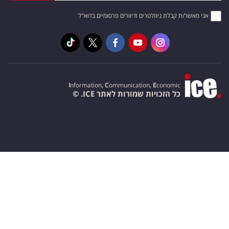
אני מאשר/ת קבלת ניוזלטרים ודיוורים פרסומיים בדוא"ל
I
nformation,
C
ommunication,
E
conomic
כל הזכויות שמורות לאתר ICE. ©