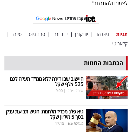
לצמוח ולהתרחב".
עקבו אחרינו
תגיות
גיוס הון
|
יוניקורן
|
יניב ורדי
|
סבב גיוס
|
סייבר
|
קלארוטי
הכתבות החמות
היישוב שבו דירה ללא ממ"ד תעלה לכם
525 אלף שקל
איציק יצחקי
|
9:00
עסקאות השבוע בנדל"ן
גיא פלג מכריז מלחמה: הגיש תביעת ענק
בסך 5 מיליון שקל
מערכת ice
|
17:15