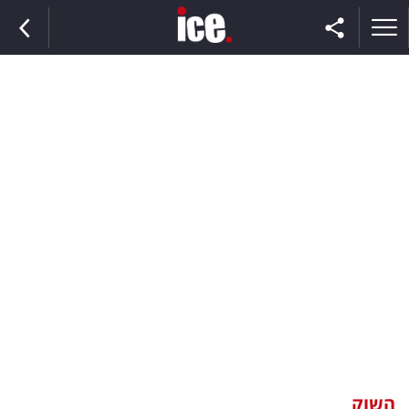
ראשי
הנבחרת
השוק
תקשורת
ומדיה
כסף
וצרכנות
השוק