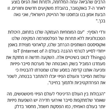
הרבים שהביאה עמה המלחמה, ולמרות זאת הגיוס בוצע
פרסמו
לאחר ה-7 באוקטובר, בהובלת משקיעים חדשים וחוזרים. זו
באייס
הבעת אמון בנו ובחוסנו של ההייטק הישראלי, ואני גאה
בכך."
עקבו
אחרינו:
ורדי הוסיף: "עם המומחיות העמוקה שלנו בתחום, היכולות
הטכנולוגיות ללא תחרות של הפלטפורמה המקיפה שלנו
ואקוסיסטם השותפים הנרחב שלנו, קלארוטי מצוידת באופן
ייחודי לסייע לגורמי ההגנה בעולם ה IoT (Internet of
Things) לנווט בשינויים אלה. השקעה חדשה זו מחזקת את
מעמדנו המוביל בשוק האבטחה של מערכות סייבר-פיזיות
ומניעה אותנו קדימה במסע שלנו שמטרתו להבטיח כי
עולמות הסייבר והעולם הפיזי יוכלו להתחבר בבטחה, לשפר
את הפרודוקטיביות ולתמוך בחיינו".
"הגבולות בין העולם הדיגיטלי לעולם הפיזי מיטשטשים, מה
שאומר שלמתקפות סייבר ואירועי חדירה יש השפעות פיזיות
יותר בעולם האמיתי, כמו הפסקות חשמל, מחסור בדלק