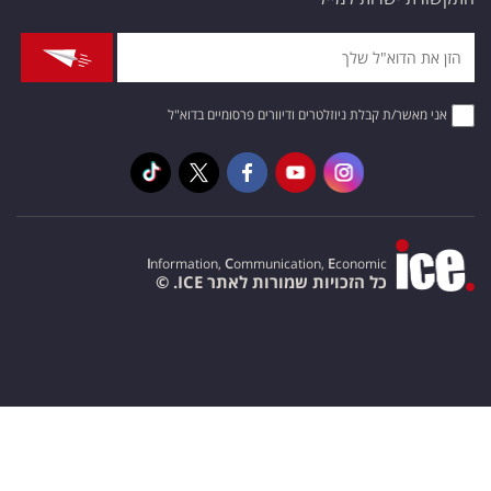
אני מאשר/ת קבלת ניוזלטרים ודיוורים פרסומיים בדוא"ל
I
nformation,
C
ommunication,
E
conomic
כל הזכויות שמורות לאתר ICE. ©