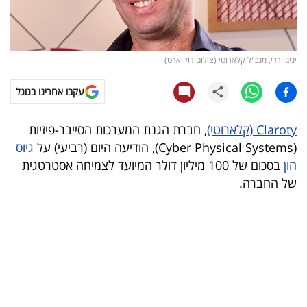
קריפטו
ויראלי
יניב ורדי, מנכ"ל קלארוטי (צילום דוקוארט)
טלוויזיה
עקבו אחרינו בגוגל
עסקי
Claroty (קלארוטי)
, חברת הגנת המערכות הסייבר-פיזיות
ספורט
(Cyber Physical Systems), הודיעה היום (רביעי) על
גיוס
הון
בסכום של 100 מיליון דולר המיועד לצמיחה אסטרטגית
קריירה
של החברה.
ולימודים
מינויים
רייטינג
רכב