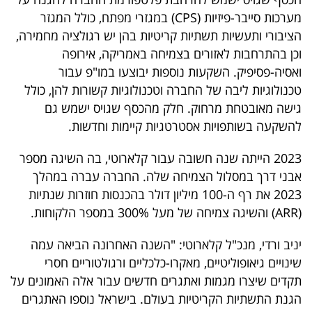
40
מערכות סייבר-פיזיות (CPS) במגזרי מפתח, כולל המגזר
הציבורי ותעשיות תשתיות קריטיות בהן יש רגולציה מחמירה,
וכן בהתרחבות לאזורים בצמיחה באמריקה, אירופה
שיתופי
ואסיה-פסיפיק. השקעות נוספות יבוצעו במו"פ עבור
פעולה
טכנולוגיות ליבה של החברה וטכנולוגיות קשורות להן, כולל
גישה מאובטחת מרחוק. חלק מהכסף שגויס ישמש גם
להשקעה בשותפויות אסטרטגיות קיימות וחדשות.
דרושים
2023 הייתה שנה חשובה עבור קלארוטי, בה השיגה מספר
אבני דרך במסלול הצמיחה שלה. החברה עברה במהלך
ניוזלטרים
2023 את רף ה-100 מיליון דולר בהכנסות חוזרות שנתיות
(ARR) והשיגה צמיחה של מעל 300% במספר הלקוחות.
מייל
יניב ורדי, מנכ"ל קלארוטי: "השנה האחרונה הביאה עמה
שינויים גיאופוליטיים, מאקרו-כלכליים ורגולטוריים חסרי
אדום
תקדים שיצרו מגמות ואתגרים חדשים עבור אלה האמונים על
הגנת התשתיות הקריטיות בעולם. בישראל נוספו האתגרים