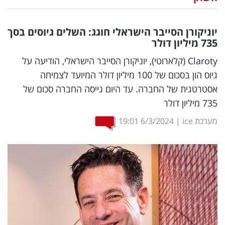
נדל"ן
יוניקורן הסייבר הישראלי חוגג: השלים גיוסים בסך
דיגיטל
735 מיליון דולר
וטק
Claroty (קלארוטי), יוניקורן הסייבר הישראלי, הודיעה על
גיוס הון בסכום של 100 מיליון דולר המיועד לצמיחה
שיווק
אסטרטגית של החברה. עד היום גייסה החברה סכום של
ופרסום
735 מיליון דולר
משפט
מערכת ice
|
6/3/2024
19:01
מדדים
ומחקרים
דעות
רכילות
עסקית