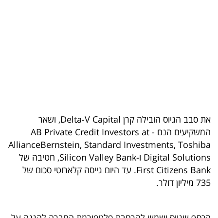
בריאות
תרבות
ופנאי
תיירות
TOP-
5
את סבב הגיוס הובילה קרן Delta-V Capital, ושאר
המשקיעים הנם - AB Private Credit Investors at
המילון
AllianceBernstein, Standard Investments, Toshiba
הכלכלי
Digital Solutions ו-Silicon Valley Bank, חטיבה של
First Citizens Bank. עד היום גייסה קלארוטי סכום של
פודקאסט
735 מיליון דולר.
40
UNDER
הכסף שגויס ישמש להרחבת פלטפורמת החברה להגנה על