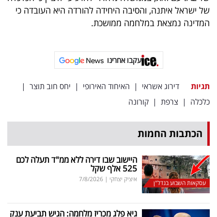
פרסמו
של ישראל איתנה, והסיבה היחידה להורדה היא העובדה כי
באייס
המדינה נמצאת במלחמה ממושכת.
עקבו
אחרינו:
עקבו אחרינו
תגיות
דירוג אשראי
|
האיחוד האירופי
|
יחס חוב תוצר
|
כלכלה
|
צרפת
|
קורונה
הכתבות החמות
היישוב שבו דירה ללא ממ"ד תעלה לכם
525 אלף שקל
איציק יצחקי
|
7/8/2026
עסקאות השבוע בנדל"ן
גיא פלג מכריז מלחמה: הגיש תביעת ענק