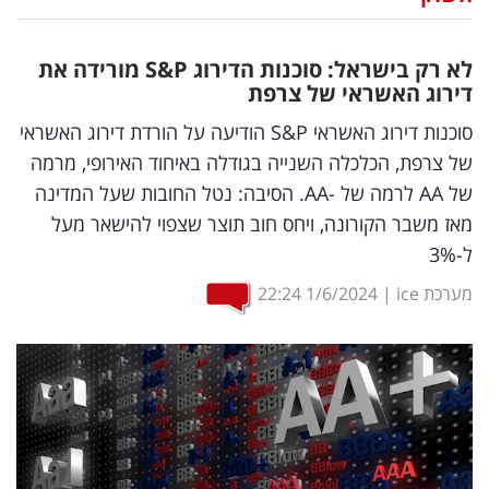
נדל"ן
לא רק בישראל: סוכנות הדירוג
S&P
מורידה את
דיגיטל
דירוג האשראי של צרפת
וטק
סוכנות דירוג האשראי S&P הודיעה על הורדת דירוג האשראי
של צרפת, הכלכלה השנייה בגודלה באיחוד האירופי, מרמה
שיווק
של AA לרמה של -AA. הסיבה: נטל החובות שעל המדינה
ופרסום
מאז משבר הקורונה, ויחס חוב תוצר שצפוי להישאר מעל
ל-3%
משפט
מערכת ice
|
1/6/2024
22:24
מדדים
ומחקרים
דעות
רכילות
עסקית