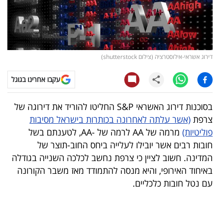
קריפטו
ויראלי
דירוג אשראי-אילוסטרציה (צילום shutterstock)
טלוויזיה
עקבו אחרינו בגוגל
עסקי
ספורט
בסוכנות דירוג האשראי S&P החליטו להוריד את דירוגה של
צרפת
(אשר עלתה לאחרונה בכותרות בישראל מסיבות
קריירה
פוליטיות)
מרמה של AA לרמה של -AA, לטענתם בשל
ולימודים
חובות רבים אשר יובילו לעלייה ביחס החוב-תוצר של
המדינה. חשוב לציין כי צרפת נחשב לכלכה השנייה בגודלה
מינויים
באיחוד האירופי, והיא מנסה להתמודד מאז משבר הקורונה
עם נטל חובות כלכליים.
רייטינג
רכב