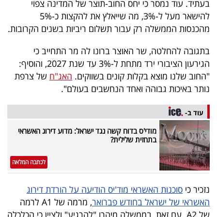
בעתיד. עוד נמסר כי יחס החוב-תוצר של המדינה צפוי
40
להישאר מעל ל-3%, מה שייאלץ את להקצות כ-5%
מהכנסות הממשלה רק עבור תשלום ריביות בשנים הקרובות.
שיתופי
בתגובה להחלטה, שר האוצר ברונו לה מר התחייב כי
פעולה
הגירעון הציבורי ירד מתחת ל-3% עד שנת 2027, והוסיף:
"החוב שלנו מוצא בקלות קונים בשווקים.
האג"ח
של צרפת
נותר באיכות גבוהה ואחד הנחשבים בעולם".
דרושים
עוד ב-
ניוזלטרים
מודי'ס בדוח קשה נגד ישראל: מדוע דירוג האשראי
בתחזית שלילית?
לכתבה המלאה
מייל
אדום
נזכיר כי
סוכנות האשראי מוד'יס הודיעה על הורדת דירוג
האשראי של ישראל בחודש פברואר
, מרמה של A1 לרמה
של A2. עם זאת, בממשלה מיהרו "להרגיע" ולציין כי הכלכלה