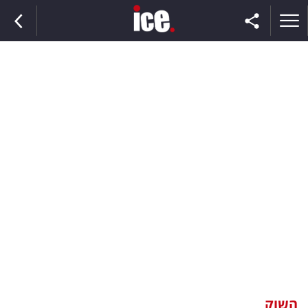
ראשי
הנבחרת
השוק
תקשורת
ומדיה
כסף
וצרכנות
השוק