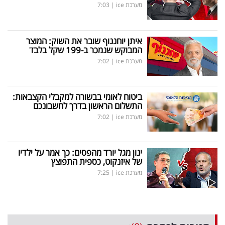
מערכת ice
|
7:03
איתן יוחננוף שובר את השוק: המוצר
המבוקש שנמכר ב-199 שקל בלבד
מערכת ice
|
7:02
ביטוח לאומי בבשורה למקבלי הקצבאות:
התשלום הראשון בדרך לחשבונכם
מערכת ice
|
7:02
ינון מגל יורד מהפסים: כך אמר על ילדיו
של איזנקוט, כספית התפוצץ
מערכת ice
|
7:25