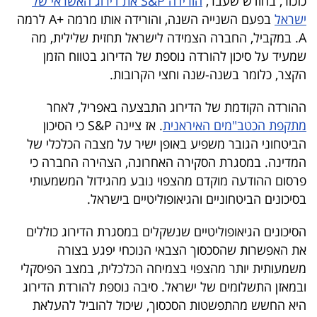
כזכור, בחודש שעבר,
הורידה S&P את דירוג האשראי של
40
ישראל
בפעם השנייה השנה, והורידה אותו מרמה +A לרמה
A. במקביל, החברה הצמידה לישראל תחזית שלילית, מה
שמעיד על סיכון להורדה נוספת של הדירוג בטווח הזמן
שיתופי
הקצר, כלומר בשנה-שנה וחצי הקרובות.
פעולה
ההורדה הקודמת של הדירוג התבצעה באפריל, לאחר
מתקפת הכטב"מים האיראנית
. אז ציינה S&P כי הסיכון
הביטחוני הגובר משפיע באופן ישיר על מצבה הכלכלי של
דרושים
המדינה. במסגרת הסקירה האחרונה, הצהירה החברה כי
פרסום ההודעה מוקדם מהצפוי נובע מהגידול המשמעותי
ניוזלטרים
בסיכונים הביטחוניים והגיאופוליטיים בישראל.
הסיכונים הגיאופוליטיים שנשקלים במסגרת הדירוג כוללים
מייל
את האפשרות שהסכסוך הצבאי הנוכחי יפגע בצורה
אדום
משמעותית יותר מהצפוי בצמיחה הכלכלית, במצב הפיסקלי
ובמאזן התשלומים של ישראל. סיבה נוספת להורדת הדירוג
היא החשש מהתפשטות הסכסוך, שיכול להוביל להעלאת