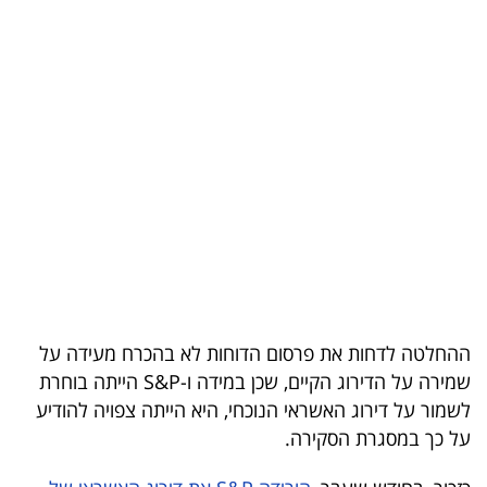
בריאות
תרבות
ופנאי
תיירות
TOP-
5
המילון
הכלכלי
ההחלטה לדחות את פרסום הדוחות לא בהכרח מעידה על
שמירה על הדירוג הקיים, שכן במידה ו-S&P הייתה בוחרת
פודקאסט
לשמור על דירוג האשראי הנוכחי, היא הייתה צפויה להודיע
על כך במסגרת הסקירה.
40
UNDER