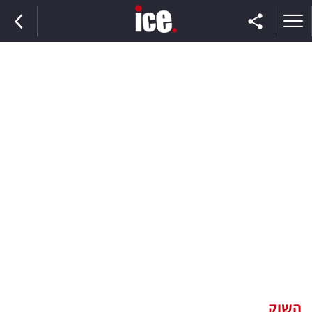
ראשי
הנבחרת
השוק
תקשורת
ומדיה
כסף
וצרכנות
השוק