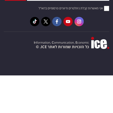
אני מאשר/ת קבלת ניוזלטרים ודיוורים פרסומיים בדוא"ל
I
nformation,
C
ommunication,
E
conomic
כל הזכויות שמורות לאתר ICE. ©