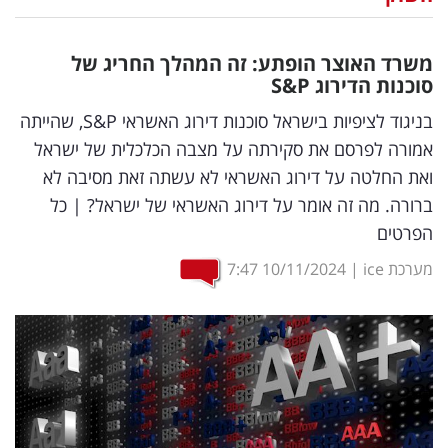
נדל"ן
משרד האוצר הופתע: זה המהלך החריג של
דיגיטל
סוכנות הדירוג
S&P
וטק
בניגוד לציפיות בישראל סוכנות דירוג האשראי S&P, שהייתה
אמורה לפרסם את סקירתה על מצבה הכלכלית של ישראל
שיווק
ואת החלטה על דירוג האשראי לא עשתה זאת מסיבה לא
ופרסום
ברורה. מה זה אומר על דירוג האשראי של ישראל? | כל
הפרטים
משפט
מערכת ice
|
10/11/2024
7:47
מדדים
ומחקרים
דעות
רכילות
עסקית