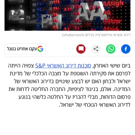
קריפטו
ויראלי
דירוג אשראי-אילוסטרציה (צילום shutterstock)
טלוויזיה
עקבו אחרינו בגוגל
עסקי
ספורט
ביום שישי האחרון,
סוכנות דירוג האשראי S&P
צפויה הייתה
לפרסם את סקירתה השוטפת על מצבה הכלכלי של מדינת
קריירה
ישראל ולבחון האם יש לבצע שינויים בדירוג האשראי של
ולימודים
המדינה. אולם, בניגוד לציפיות, החברה החליטה לדחות את
פרסום הדוחות, מבלי להכריז על החלטה כלשהי בנוגע
מינויים
לדירוג האשראי הנוכחי של ישראל.
רייטינג
רכב