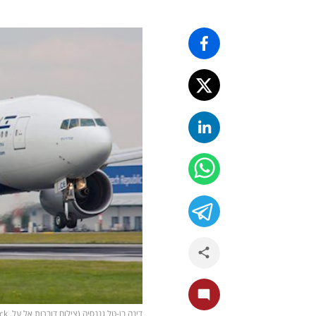
דינה בן-טל גננסיה (צילום דוברות אל על, shutterstock)