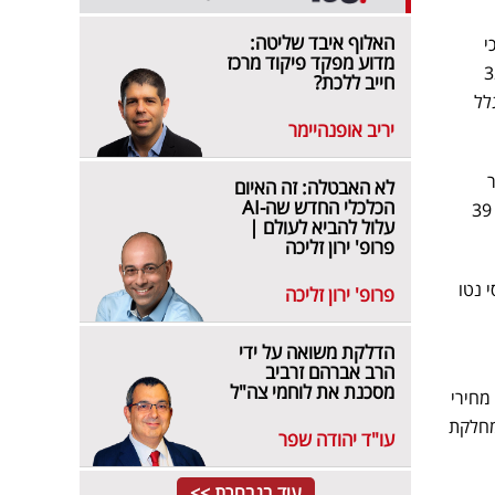
האלוף איבד שליטה:
י
מדוע מפקד פיקוד מרכז
 של 320
חייב ללכת?
גלל
יריב אופנהיימר
מבר
לא האבטלה: זה האיום
הכלכלי החדש שה-AI
בהיקף 135 מיליון דולר ומימוש כתבי אופציה בסך 39
עלול להביא לעולם |
פרופ' ירון זליכה
חוב הפיננסי נטו
פרופ' ירון זליכה
הדלקת משואה על ידי
הרב אברהם זרביב
מסכנת את לוחמי צה"ל
מחירי
ו גם מחירי "גג" במחלקת
עו"ד יהודה שפר
עוד בנבחרת >>