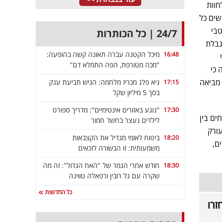
חוות
שים כל
בי
24/7 | כל הכותרות
גבלת
מיכל הקטנה עברה תאונה קשה בהופעה:
16:48
"מכה מטורפת, הפה התמלא דם"
 כי
 מביאה
גיא פלג מכריז מלחמה: הגיש תביעת ענק
17:15
בסך 5 מיליון שקל
"נוגע באזורים אינטימיים": מדריך ספורט
17:30
ים בין
לילדים נעצר בחשד חמור
עורק
ביטוח לאומי מגדיל את הקצבאות
18:20
ם,
משמעותית: זו הבשורה לזכאים
חודש אחרי הגמר של "האח הגדול": זה מה
18:30
שקרה עם גל רובין ורפאלה טווינה
כל החדשות
זרו