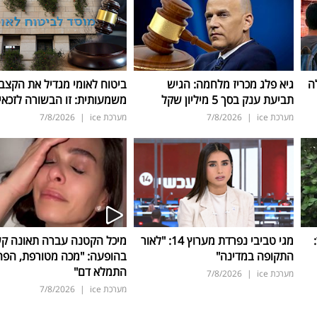
ה
גיא פלג מכריז מלחמה: הגיש
ביטוח לאומי מגדיל את הקצב
תביעת ענק בסך 5 מיליון שקל
משמעותית: זו הבשורה לזכאי
מערכת ice
|
7/8/2026
מערכת ice
|
7/8/2026
ד:
מגי טביבי נפרדת מערוץ 14: "לאור
מיכל הקטנה עברה תאונה ק
התקופה במדינה"
בהופעה: "מכה מטורפת, הפה
התמלא דם"
מערכת ice
|
7/8/2026
מערכת ice
|
7/8/2026