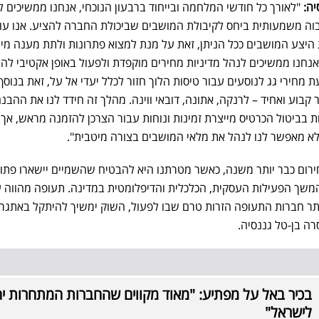
יה:
"לאורך כל חודשי המלחמה ובייחוד ברבעון הנוכחי, אנחנו ממשיכים ל
בוה משמעותית ביחס לקיבולת המושבים שביכולת החברה להציע. אנו עו
יצע המושבים ככל הניתן, זאת על מנת למצוא פתרונות ולתת מענה מיט
אנחנו ממשיכים לנהל מדיניות מחירים מוקפדת ולפעול באופן אקטיבי לה
מחירי גג לנוסעים עבור טיסות הלוך חזור לכלל יעדי אל על, זאת בנוסף
בוע ואחיד – לרנקה, אתונה, דובאי ווינה. מהלך זה חידד לנו את ההבנה
 בביטול הכרטיס מייצרת זמינות ונוחות עבור הצרכן להזמנה מראש, אך
א מאפשר לנו לנהל את מלאי המושבים בצורה מיטבית".
רום כבר יותר משנה, כאשר מטרתנו היא להבטיח שהשמיים יישארו פתוח
להמשך הפעילות העסקית, הכלכלית והדיפלומטית במדינה. תעופה מהווה 
תר חברות התעופה הזרות טרם שבו לפעול, השוק ימשיך להיתקל באתגרי
רה בן-טל גננסיה.
בכיר באל על מפתיע: "מאוד מקווים שהחברות המתחרות יח
לישראל"