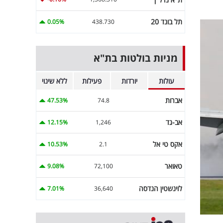
תל בונד 20
0.05%
438.730
מניות בולטות בת"א
עולות
יורדות
פעילות
ללא שינוי
אברות
47.53%
74.8
אב-גד
12.15%
1,246
אקס טי אל
10.53%
2.1
טאואר
9.08%
72,100
לוינשטין הנדסה
7.01%
36,640