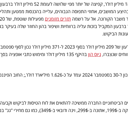
הרווח הנקי ברבעון הסתכם ב-187 מיליון דולר, קפיצה של יותר מפי שלושה לעומת 52 מיליון דולר ברבעון
היצע המושבים, אחוזי התפוסה הגבוהים, עלייה בהכנסות ממטען ותהליכ
 משבר הקורונה. אל על רשמה
תזרים מזומנים
מפעילות שוטפת,
עומת 93 מיליון דולר ברבעון המקביל בזכות עליה ברווחיות ושיפור בהון החוזר שלה בעיקר ב
ונות הביקוש.
ההון העצמי של אל על עבר מגירעון של 209 מיליון דולר בסוף 2023 ל-371 מיליון דולר נכון לסוף ספט
גיוס הון
החוב הפיננסי ברוטו של אל על נכון ל-30 בספטמבר 2024 עמד על כ-1.626 מיליארד דולר,; ה
ם הביטחוניים החברה ממשיכה להתאים את לוח הטיסות לביקוש וקבעה 
יעד אחידים ליעדים מרכזיים (לרנקה ב-199$, אתונה ב-299$, וינה ודובאי ב-349$), כמ