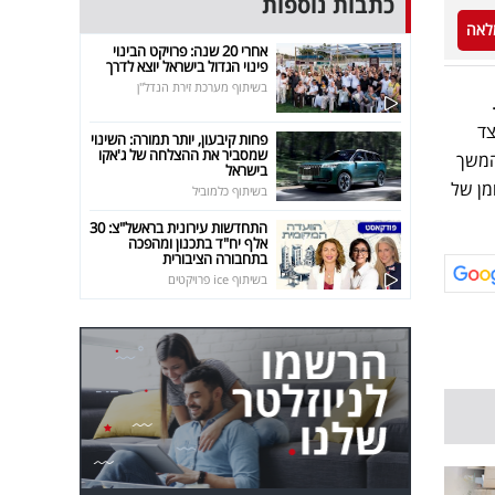
כתבות נוספות
לאה
אחרי 20 שנה: פרויקט הבינוי
פינוי הגדול בישראל יוצא לדרך
בשיתוף מערכת זירת הנדל"ן
צד
פחות קיבעון, יותר תמורה: השינוי
שמסביר את ההצלחה של ג'אקו
המשך
בישראל
ד עם היקף מזומן של
בשיתוף כלמוביל
התחדשות עירונית בראשל"צ: 30
אלף יח"ד בתכנון ומהפכה
בתחבורה הציבורית
בשיתוף ice פרויקטים