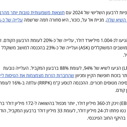
רבעון השלישי של 2024 עם
תוצאות משמעותית טובות יותר מהרבע
 השיא שלה
. מניית אל על, כזכור, היא סחורה חמה שרשמה
על
הכנסות אל על ברבעון השלישי הגיעו לכ-1.004 מיליארד דולר, עלייה של כ-20% לעומת 
בזכות גידול של כ-15% בהיצע המושבים המשוקללים (ASK) ועלייה של כ-23% בהכנסה למושב משוקלל
אחוזי התפוסה במטוסי החברה (LF) הגיעו לשיא של 94%, לעומת 88% ברבעון המקביל. העלייה נובעת
תר בזכות חופשת הקיץ ומכיוון
שהחברות הזרות מצמצמות את הטיסות לי
כדי לענות על הביקוש, אל על הוסיפה מטוסים חכורים
הרווח התפעולי התזרימי (EBITDAR) זינק לכ-360 מיליון דולר, יותר מכפול בהשוואה ל
המקביל אשתקד. הוצאות המימון נטו פחתו לכ-24 מיליון דולר, לעומת 33 מיליון דולר ברבעון המקביל,
 בהיקף החוב הפיננסי.