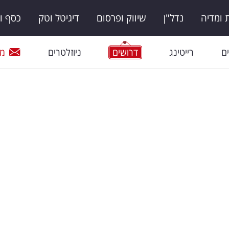
ומדיה
נדל"ן
שיווק ופרסום
דיגיטל וטק
כסף ו
ם
רייטינג
דרושים
ניוזלטרים
מי