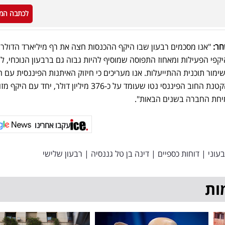
לכתבה המ
חר:
"אנו מסכמים רבעון שבו היקף ההכנסות חצה את רף מיליארד הדולר.
יקפי הפעילות ומאחוז התפוסה שמוסיף להיות גבוה גם ברבעון הנוכחי, ל
ימור תוכנית ההתייעלות. אנו מעריכים כי חיזוק האיתנות הפיננסית עם 
שיפור בהון העצמי החיובי, תוך הקטנת החוב הפיננסי נטו שעומד על כ-376 מיליון דולר, יח
עקבו אחרינו
בעוני
|
דוחות כספיים
|
דינה בן טל גננסיה
|
רבעון שלישי
ות