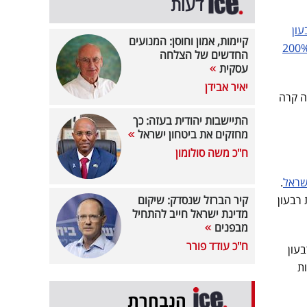
דעות
ון
קיימות, אמון וחוסן: המנועים
ייה של כ-200%
החדשים של הצלחה
עסקית
יאיר אבידן
הרבעון הקודם. זה קרה
התיישבות יהודית בעזה: כך
מחזקים את ביטחון ישראל
ח"כ משה סולומון
שראל
.
. ההכנסה לנוסע ק"מ (RRPK) עלתה ב-16% לעומת רבעון
קיר הברזל שנסדק: שיקום
מדינת ישראל חייב להתחיל
מבפנים
ח"כ עודד פורר
-172 מיליון דולר ברבעון
 הודות
הנבחרת