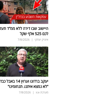
עסקאות השבוע בנדל"ן
היישוב שבו דירה ללא ממ"ד תעל
לכם 525 אלף שקל
איציק יצחקי
|
7/8/2026
יעקב ברדוגו וערוץ 14 באבל כב
"לא נמצא איתנו. תנחומינו"
מערכת ice
|
7/8/2026