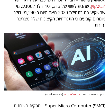
40
הביטקוין
, שהגיע לשווי של 101,313 דולר למטבע. מי
שהשקיע בה בתחילת 2020 רואה היום כ-91,240 דולר.
מומחים קובעים כי התנודתיות הקיצונית שלה מצריכה
שיתופי
זהירות.
פעולה
דרושים
ניוזלטרים
מייל
אדום
זינוק מרשים. מניות
בינה מלאכותית
(shutterstock)
Super Micro Computer (SMCI) – ספקית השרתים