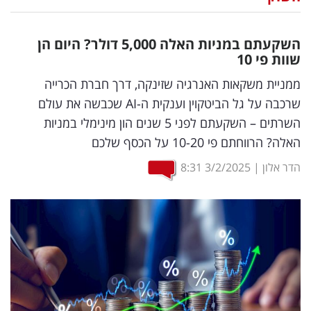
נדל"ן
השקעתם במניות האלה 5,000 דולר? היום הן
דיגיטל
שוות פי 10
וטק
ממניית משקאות האנרגיה שזינקה, דרך חברת הכרייה
שרכבה על גל הביטקוין וענקית ה-AI שכבשה את עולם
שיווק
השרתים – השקעתם לפני 5 שנים הון מינימלי במניות
ופרסום
האלה? הרווחתם פי 10-20 על הכסף שלכם
משפט
הדר אלון
|
3/2/2025
8:31
מדדים
ומחקרים
דעות
רכילות
עסקית