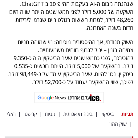
פרסמו
שנהנתה מבום ה-AI בעקבות ההייפ סביב ChatGPT.
השקעה של 5,000 דולר לפני חמש שנים הייתה שווה היום
באייס
48,260 דולר, למרות חששות רגולטוריים שגרמו לירידות
חדות בשנה האחרונה.
עקבו
אחרינו:
השוק תנודתי, אך ההיסטוריה מוכיחה: מי שמזהה מניות
צמיחה בזמן – יכול לגרוף רווחים משמעותיים.
להזכירכם, לפני כחמש שנים שער הביטקוין היה כ-9,350
דולר. בהשקעה של 5,000 דולר, הייתם רוכשים כ-0.535
ביטקוין. נכון להיום, שער הביטקוין עומד על כ-98,449 דולר.
לפיכך, שווי ההשקעה יעמוד על כ-52,700 דולר.
עקבו אחרינו
תגיות
ביטקוין
|
בינה מלאכותית
|
מניות
|
קריפטו
|
ראלי
|
שוק ההון