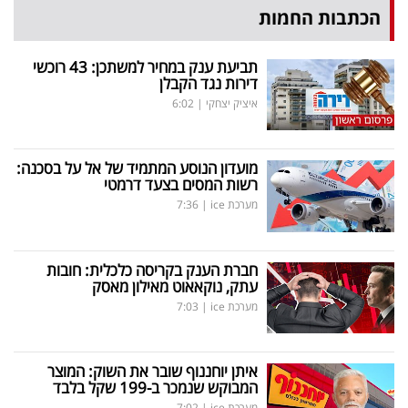
הכתבות החמות
תביעת ענק במחיר למשתכן: 43 רוכשי
דירות נגד הקבלן
איציק יצחקי
|
6:02
מועדון הנוסע המתמיד של אל על בסכנה:
רשות המסים בצעד דרמטי
מערכת ice
|
7:36
חברת הענק בקריסה כלכלית: חובות
עתק, נוקאאוט מאילון מאסק
מערכת ice
|
7:03
איתן יוחננוף שובר את השוק: המוצר
המבוקש שנמכר ב-199 שקל בלבד
מערכת ice
|
7:02