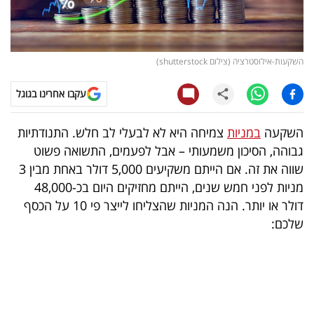
קריפטו
ויראלי
השקעות-אילוסטרציה (צילום shutterstock)
טלוויזיה
עקבו אחרינו בגוגל
עסקי
השקעה
במניות
צמיחה היא לא לבעלי לב חלש. התנודתיות
ספורט
גבוהה, הסיכון משמעותי – אבל לפעמים, התשואה פשוט
שווה את זה. אם הייתם משקיעים 5,000 דולר באחת מבין 3
קריירה
מניות לפני חמש שנים, הייתם מחזיקים היום בכ-48,000
ולימודים
דולר או יותר. הנה המניות שהצליחו לייצר פי 10 על הכסף
שלכם:
מינויים
רייטינג
רכב