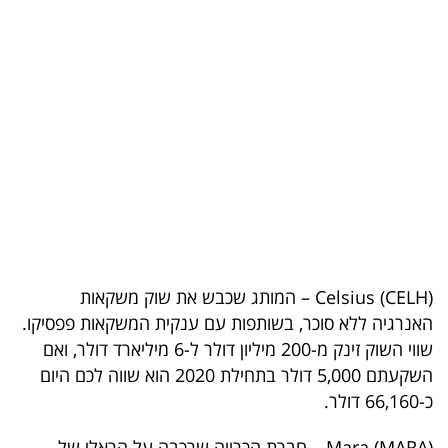
בריאות
תרבות
ופנאי
תיירות
TOP-
5
המילון
Celsius (CELH) – המותג שכבש את שוק משקאות
הכלכלי
האנרגיה ללא סוכר, בשותפות עם ענקית המשקאות פפסיקו.
שווי השוק זינק מ-200 מיליון דולר ל-6 מיליארד דולר, ואם
פודקאסט
השקעתם 5,000 דולר בתחילת 2020 הוא שווה לכם היום
כ-66,160 דולר.
40
UNDER
Mara (MARA) – חברת הכרייה שרכבה על הראלי של