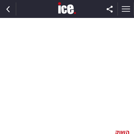
ראשי
הנבחרת
השוק
תקשורת
ומדיה
כסף
וצרכנות
השוק