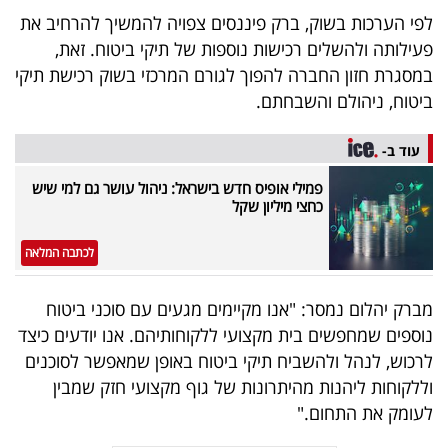
40
לפי הערכות בשוק, ברק פיננסים צפויה להמשיך להרחיב את
פעילותה ולהשלים רכישות נוספות של תיקי ביטוח. זאת,
במסגרת חזון החברה להפוך לגורם המרכזי בשוק רכישת תיקי
שיתופי
ביטוח, ניהולם והשבחתם.
פעולה
עוד ב-
פמילי אופיס חדש בישראל: ניהול עושר גם למי שיש
כחצי מיליון שקל
דרושים
לכתבה המלאה
ניוזלטרים
מברק יהלום נמסר: "אנו מקיימים מגעים עם סוכני ביטוח
נוספים שמחפשים בית מקצועי ללקוחותיהם. אנו יודעים כיצד
מייל
לרכוש, לנהל ולהשביח תיקי ביטוח באופן שמאפשר לסוכנים
אדום
וללקוחות ליהנות מהיתרונות של גוף מקצועי חזק שמבין
לעומק את התחום."