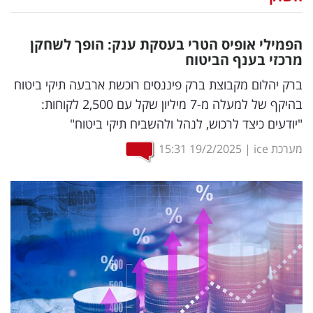
נדל"ן
הפמילי אופיס הטרי בעסקת ענק: הופך לשחקן
דיגיטל
מרכזי בענף הביטוח
וטק
ברק יהלום מקבוצת ברק פיננסים רוכשת ארבעה תיקי ביטוח
בהיקף של למעלה מ-7 מיליון שקל עם 2,500 לקוחות:
שיווק
"יודעים כיצד לרכוש, לנהל ולהשביח תיקי ביטוח"
ופרסום
מערכת ice
|
19/2/2025
15:31
משפט
מדדים
ומחקרים
דעות
רכילות
עסקית