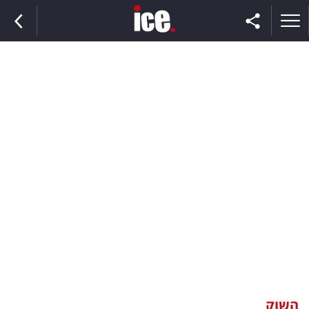
ראשי
הנבחרת
השוק
תקשורת
ומדיה
כסף
וצרכנות
השוק