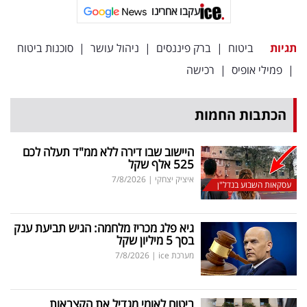
פרסמו
עקבו אחרינו
באייס
תגיות
ביטוח
|
ברק פיננסים
|
ניהול עושר
|
סוכנות ביטוח
עקבו
|
פמילי אופיס
|
רכישה
אחרינו:
הכתבות החמות
היישוב שבו דירה ללא ממ"ד תעלה לכם
525 אלף שקל
איציק יצחקי
|
7/8/2026
עסקאות השבוע בנדל"ן
גיא פלג מכריז מלחמה: הגיש תביעת ענק
בסך 5 מיליון שקל
מערכת ice
|
7/8/2026
ביטוח לאומי מגדיל את הקצבאות