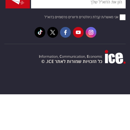
אני מאשר/ת קבלת ניוזלטרים ודיוורים פרסומיים בדוא"ל
I
nformation,
C
ommunication,
E
conomic
כל הזכויות שמורות לאתר ICE. ©