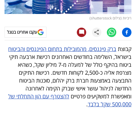
קריפטו
ריביות (צילום shutterstock)
ויראלי
עקבו אחרינו בגוגל
טלוויזיה
קבוצת
ברק פיננסים, מהמובילות בתחום הפיננסים והביטוח
עסקי
בישראל, השלימה בחודשים האחרונים רכישת ארבעה תיקי
ספורט
ביטוח בהיקף כולל של למעלה מ-7 מיליון שקל, כשהיא
מצרפת אליה כ-2,500 לקוחות חדשים. רכישת התיקים
קריירה
התבצעה באמצעות חברת ברק יהלום, סוכנות הביטוח
ולימודים
החדשה לניהול עושר אישי שברק הקימה לאחרונה
ומאפשרת למשקיעים פרטיים
להצטרף עם הון התחלתי של
מינויים
500,000 שקל בלבד
.
רייטינג
רכב