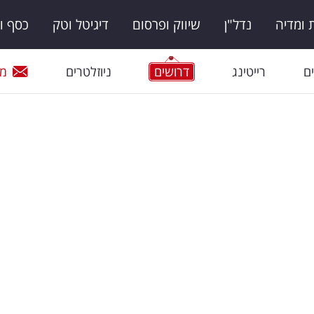
ומדיה
נדל"ן
שיווק ופרסום
דיגיטל וטק
כסף ו
ם
רייטינג
דרושים
ניוזלטרים
מי