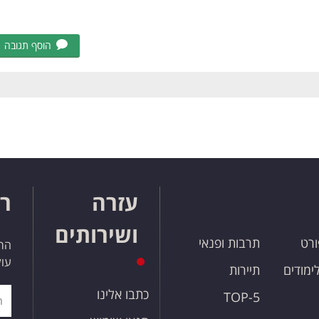
הוסף תגובה
עזרה
רו
ושירותים
ורט
תרבות ופנאי
הרש
עול
לימודים
תיירות
כתבו אלינו
TOP-5