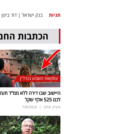
תגיות
בנק ישראל
|
דוד ביטן
|
הכתבות החמ
עסקאות השבוע בנדל"ן
היישוב שבו דירה ללא ממ"ד תעל
לכם 525 אלף שקל
איציק יצחקי
|
7/8/2026