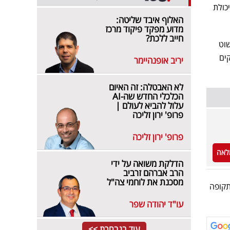
כולת
האלוף איבד שליטה:
מדוע מפקד פיקוד מרכז
חייב ללכת?
שוט
קים
יריב אופנהיימר
לא האבטלה: זה האיום
הכלכלי החדש שה-AI
עלול להביא לעולם |
פרופ' ירון זליכה
פרופ' ירון זליכה
לאה
הדלקת משואה על ידי
הרב אברהם זרביב
מסכנת את לוחמי צה"ל
תקופה
עו"ד יהודה שפר
עוד בנבחרת >>