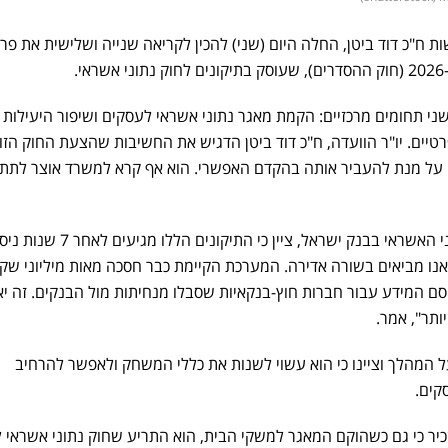
 ח"כ דוד ביטן, החלה היום (שני) להכין לקריאה שנייה ושלישית את פרק
.
ני תחומים מרכזיים: הקמת מאגר נתוני אשראי לעסקים ושיפור היעילות 
יים. יו"ר הוועדה, ח"כ דוד ביטן הדגיש את החשיבות שהצעת החוק הזו
על מנת להעביר אותה בהקדם האפשרי. הוא אף קרא למשרד אוצר לתת
אייל חדד, הממונה על מאגר נתוני האשראי בבנק ישראל, ציין כי התיקונים הללו מגיעים ל
ו מביאים בשורה אדירה. המערכת הקיימת כבר חסכה מאות מיליוני שק
סם המידע עבור חברות חוץ-בנקאיות שסבלו מנחיתות מול הבנקים. זה י
ותר", אמר.
על המהלך וציינו כי הוא עשוי לשנות את כללי המשחק ולאפשר להרחיב
קים.
כיר כי גם כשהוקם המאגר למשקי הבית, הוא התריע שחוק נתוני אשראי 