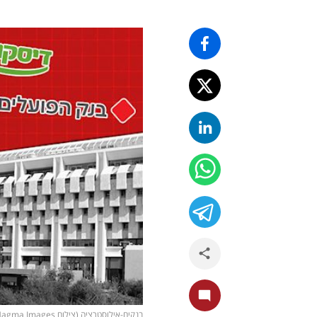
בנקים-אילוסטרציה (צילום shutterstock, Magma Images)