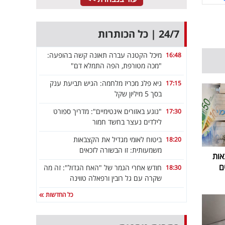
24/7 | כל הכותרות
מיכל הקטנה עברה תאונה קשה בהופעה:
16:48
"מכה מטורפת, הפה התמלא דם"
גיא פלג מכריז מלחמה: הגיש תביעת ענק
17:15
בסך 5 מיליון שקל
"נוגע באזורים אינטימיים": מדריך ספורט
17:30
לילדים נעצר בחשד חמור
ביטוח לאומי מגדיל את הקצבאות
18:20
משמעותית: זו הבשורה לזכאים
אות
ם
חודש אחרי הגמר של "האח הגדול": זה מה
18:30
שקרה עם גל רובין ורפאלה טווינה
כל החדשות