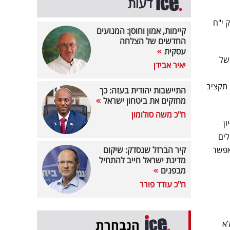
דעות
 י"ח
קיימות, אמון וחוסן: המנועים
החדשים של הצלחה
עסקית
של
יאיר אבידן
 תקציב
התיישבות יהודית בעזה: כך
מחזקים את ביטחון ישראל
ח"כ משה סולומון
אחר 7 שנות ניסיון
לים
אפשר
קיר הברזל שנסדק: שיקום
מדינת ישראל חייב להתחיל
מבפנים
ח"כ עודד פורר
הנבחרת
לא