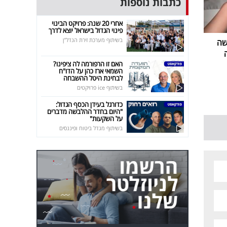
כתבות נוספות
אחרי 20 שנה: פרויקט הבינוי
פינוי הגדול בישראל יוצא לדרך
בשיתוף מערכת זירת הנדל"ן
שה
האם זו הרפורמה לה ציפינו?
השמאי ארז כהן על הדו"ח
לבחינת היטל ההשבחה
בשיתוף ice פרויקטים
כדורגל בעידן הכסף הגדול:
"היום בחדר ההלבשה מדברים
על השקעות"
בשיתוף מגדל ביטוח ופיננסים