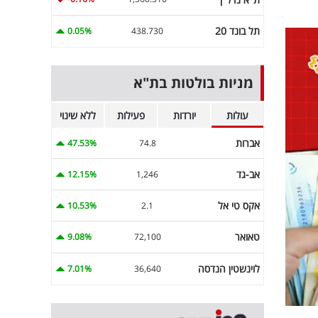
תל בונד 20
0.05%
438.730
מניות בולטות בת"א
עולות
יורדות
פעילות
ללא שינוי
אברות
47.53%
74.8
אב-גד
12.15%
1,246
אקס טי אל
10.53%
2.1
טאואר
9.08%
72,100
לוינשטין הנדסה
7.01%
36,640