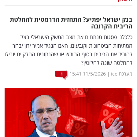
נדל"ן
בנק ישראל יפתיע? התחזית הדרמטית להחלטת
דיגיטל
הריבית הקרובה
וטק
כלכלני פסגות מנתחים את מצב המשק הישראלי בצל
המתיחות הביטחונית וקובעים: האם הנגיד אמיר ירון יבחר
שיווק
להוריד את הריבית בסוף החודש או שהנתונים החלקיים יובילו
ופרסום
להחלטה שונה לחלוטין?
משפט
מערכת ice
|
11/5/2026
15:41
1
מדדים
ומחקרים
דעות
רכילות
עסקית