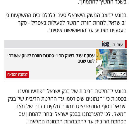
בשכר המשיך להתמתן".
40
בנוגע למצב המשק הישראלי טענו כלכלני בית ההשקעות כי
"בישראל, למרות חזרת המשק לפעילות באפריל - סקר
שיתופי
העסקים מצביע על התאוששות איטית".
פעולה
עוד ב-
עסקת ענק בשוק ההון: פסגות חוזרת לשוק שעזבה
לפני שנים
דרושים
לכתבה המלאה
ניוזלטרים
בנוגע להחלטת הריבית של בנק ישראל הפתיעו וטענו
בפסגות כי "הנתונים שיפורסמו עד החלטת הריבית של בנק
מייל
ישראל בסוף החודש יציגו תמונה חלקית בלבד של מצב
אדום
המשק. לכן להערכתנו בבנק ישראל יבחרו להמתין עם
הפחתת הריבית עד להתבהרות התמונה המלאה".