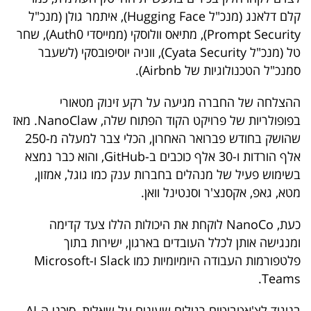
40
קלם דלאנג (מנכ"ל Hugging Face), איתמר גולן (מנכ"ל
Prompt Security), מתיאס וולוסקי (ממייסדי Auth0), שחר
טל (מנכ"ל Cyata Security), ווניה יוסיפובסקי (לשעבר
שיתופי
סמנכ"ל הטכנולוגיות של Airbnb).
פעולה
ההצלחה של החברה מגיעה על רקע זינוק מטאורי
בפופולריות של פרויקט הקוד הפתוח שלה, NanoClaw. מאז
שהושק בחודש פברואר האחרון, הכלי צבר למעלה מ-250
דרושים
אלף הורדות ו-30 אלף כוכבים ב-GitHub, והוא כבר נמצא
בשימוש פעיל של מנהלים בחברות ענק כמו גוגל, אמזון,
ניוזלטרים
מטא, גאפ, אקסנצ'ר וסנטינל וואן.
כעת, NanoCo לוקחת את היכולות הללו צעד קדימה
מייל
ומנגישה אותן לכלל העובדים בארגון, ישירות בתוך
פלטפורמות העבודה היומיומיות כמו Slack ו-Microsoft
אדום
Teams.
בניגוד לצ'אטבוטים רגילים שעונים על שאלות, סוכני ה-AI