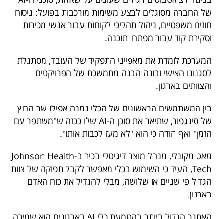
פרסמו
של החברה מסוגלים לבצע משימות מורכבות בפועל: ניסוח
באייס
חוזים משפטיים, ניהול תהליכי לקוחות עבור אנשי מכירות
וסקירת קוד עבור מפתחי תוכנה.
עקבו
אחרינו:
המערכת לומדת את מאפייני התפקיד של העובד, מסתגלת
לסגנונו האישי ובונה הבנה מתמשכת של הפרויקטים
והצוותים בארגון.
בין המשתמשים הראשונים של הכלי נמנה אפילו שר החוץ
של סינגפור, שתיאר את סוכן ה-AI שלו ככזה ש"משתפר עם
הזמן" ואף הודה כי הוא "לא מעז לכבות אותו".
מאט מקונלי, מנהל מוצר דיגיטלי בכיר ב-Johnson Health
Tech, העיד כי השימוש בכלי מאפשר לקבל תפוקה של צוות
הגדול פי שניים או שלושה, מבלי להגדיל את כוח האדם
בארגון.
האתגר הגדול ביותר בהטמעת כלי AI בארגונים הוא שמירה