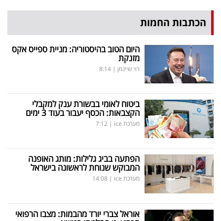
הכתבות החמות
היום הטוב בהיסטוריה: מניית ספייס אקס
מזנקת
רוי שיינמן
|
8:14
ביטוח לאומי בבשורת ענק למקבלי
הקצבאות: הכסף יעבור בעוד 3 ימים
מערכת ice
|
7:12
הפתעה בביג גלילות: מותג האופנה
המבוקש שנוחת לראשונה בישראל
מערכת ice
|
14:08
אוראל צברי יורד מהבמות: מצבו הרפואי