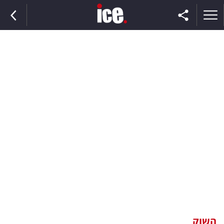
ראשי
הנבחרת
השוק
תקשורת
ומדיה
כסף
וצרכנות
השוק