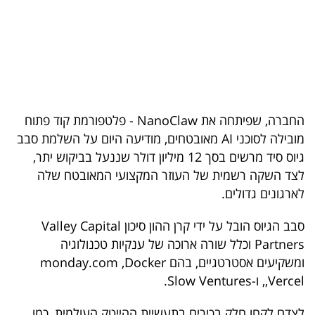
בריאות
תרבות
ופנאי
תיירות
החברה, שפיתחה את NanoClaw - פלטפורמת קוד פתוח
מובילה לסוכני AI מאובטחים, מודיעה היום על השלמת סבב
TOP-
גיוס סיד מרשים בסך 12 מיליון דולר שננעל בביקוש יתר,
5
לצד השקה רשמית של העוזר המקצועי המאובטח שלה
לארגונים גדולים.
המילון
הכלכלי
סבב הגיוס הובל על ידי קרן ההון סיכון Valley Capital
Partners וכלל שורה ארוכה של ענקיות טכנולוגיה
פודקאסט
ומשקיעים אסטרטגיים, בהם monday.com ,Docker
,Vercel, ו-Slow Ventures.
40
UNDER
לצדם לקחו חלק בכירים בתעשיית ההייטק העולמית, כמו