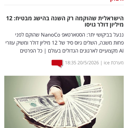
נדל"ן
הישראלית שהוקמה רק השנה בהישג מבטיח: 12
דיגיטל
מיליון דולר גויסו
וטק
ננעל בביקושי יתר: הסטארטאפ NanoCo שהוקם לפני
פחות משנה, השלים גיוס סיד של 12 מיליון דולר ומשיק עוזרי
שיווק
AI מקצועיים לארגונים הגדולים בעולם | כל הפרטים
ופרסום
מערכת ice
|
20/5/2026
18:35
משפט
מדדים
ומחקרים
דעות
רכילות
עסקית