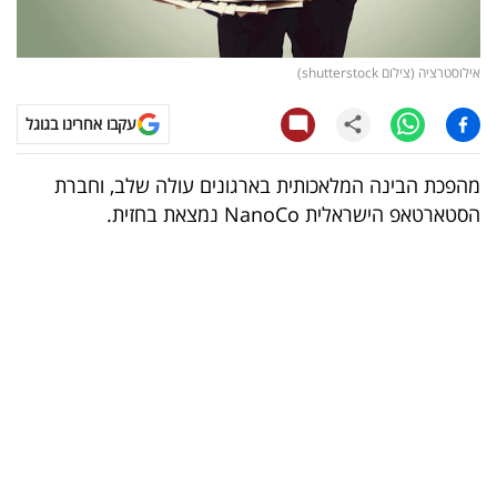
קריפטו
אילוסטרציה (צילום shutterstock)
ויראלי
עקבו אחרינו בגוגל
טלוויזיה
מהפכת הבינה המלאכותית בארגונים עולה שלב, וחברת
עסקי
הסטארטאפ הישראלית NanoCo נמצאת בחזית.
ספורט
קריירה
ולימודים
מינויים
רייטינג
רכב