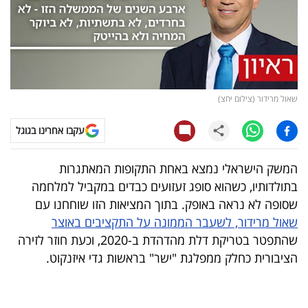
קריפטו
ויראלי
טלוויזיה
שאול מרידור (צילום יחצ)
עסקי
עקבו אחרינו בגוגל
ספורט
המשק הישראלי נמצא באחת התקופות המאתגרות
קריירה
בתולדותיו, כשהוא סופג זעזועים כבדים במקביל למלחמה
ולימודים
שסופה לא נראה באופק. בתוך המציאות הזו שוחחנו עם
שאול מרידור, לשעבר הממונה על התקציבים באוצר
מינויים
שהתפטר בטריקת דלת מהדהדת ב-2020, וכעת חוזר לזירה
הציבורית כחלק ממפלגת "ישר" בראשות גדי איזנקוט.
רייטינג
רכב