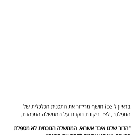
בריאות
תרבות
ופנאי
תיירות
TOP-
5
המילון
הכלכלי
בראיון ל-ice חושף מרידור את התכנית הכלכלית של
פודקאסט
המפלגה, לצד ביקורת נוקבת על הממשלה המכהנת.
40
"הדור שלנו איבד אשראי. הממשלה הנוכחית לא מטפלת
UNDER