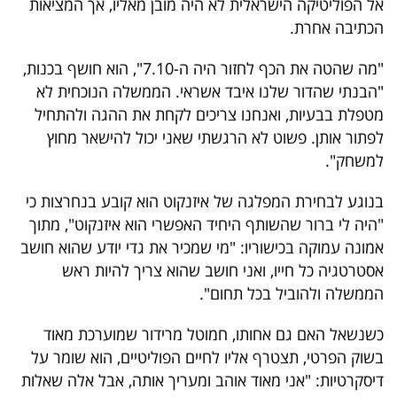
אל הפוליטיקה הישראלית לא היה מובן מאליו, אך המציאות
פרסמו
הכתיבה אחרת.
באייס
"מה שהטה את הכף לחזור היה ה-7.10", הוא חושף בכנות,
עקבו
"הבנתי שהדור שלנו איבד אשראי. הממשלה הנוכחית לא
אחרינו:
מטפלת בבעיות, ואנחנו צריכים לקחת את ההגה ולהתחיל
לפתור אותן. פשוט לא הרגשתי שאני יכול להישאר מחוץ
למשחק".
בנוגע לבחירת המפלגה של איזנקוט הוא קובע בנחרצות כי
"היה לי ברור שהשותף היחיד האפשרי הוא איזנקוט", מתוך
אמונה עמוקה בכישוריו: "מי שמכיר את גדי יודע שהוא חושב
אסטרטגיה כל חייו, ואני חושב שהוא צריך להיות ראש
הממשלה ולהוביל בכל תחום".
כשנשאל האם גם אחותו, חמוטל מרידור שמוערכת מאוד
בשוק הפרטי, תצטרף אליו לחיים הפוליטיים, הוא שומר על
דיסקרטיות: "אני מאוד אוהב ומעריך אותה, אבל אלה שאלות