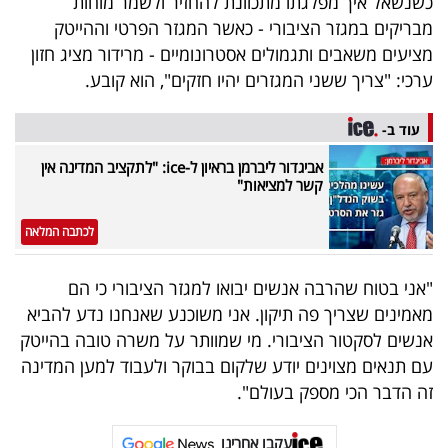
כשנשאל איך מפלגתו מתכוונת להחזיר ולשמר מוחות
מבריקים במגזר הציבורי - כאשר המגזר הפרטי וההייטק
מציעים משאבים ותגמולים אסטרונומיים - מרידור מציג חזון
ערכי: "צריך ששני המגזרים יהיו חזקים", הוא קובע.
עוד ב-
אביגדור ליברמן בראיון ל-ice: "לתקציב המדינה אין
קשר למציאות"
לכתבה המלאה
"אני בטוח שהרבה אנשים יבואו למגזר הציבורי כי הם
מאמינים שצריך פה תיקון. אני משוכנע שאנחנו נדע להביא
אנשים לסקטור הציבורי. מי שמוותר על משרה טובה בהייטק
עם תנאים מצוינים יודע שלקום בבוקר ולעבוד למען המדינה
זה הדבר הכי מספק בעולם".
עקבו אחרינו