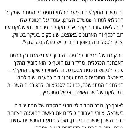
גם משבר החקלאות והפער הבלתי נתפס בין המחיר שמקבל
החקלאי למחיר שמשלם הצרכן, עומד על הכוונת שלו:
"החקלאים עובדים קשה אבל מקבלים פרוטות. מי שלוקח את
רוב הכסף זה הארגונים באמצע, שעוסקים בעיקר בשיווק,
וצריך לטפל בזה באופן רוחבי כי יש כאלה בכל ענף".
הביקורת של מרידור על פערי התיווך לא נשארת רק ברמת
האבחנה הכלכלית. מרידור גם חושף כי הוא מוביל מהלך
עומק לגיבוש תוכנית אסטרטגית ולאומית לשיקום החקלאות
בישראל. התוכנית קורמת עור וגידים כמענה ישיר לנזקי
המלחמה המתמשכת, כמו גם לסנקציות ולרפורמות השנויות
במחלוקת של שר האוצר בצלאל סמוטריץ'.
לצורך כך, חבר מרידור לשחקני המפתח של ההתיישבות
בישראל, וצוותי העבודה כוללים את ראשת המועצה האזורית
דרום השרון אושרת גני גונן, מזכ"ל תנועת המושבים עמית
יפרח, ומזכ"ל התנועה הקיבוצית ליאור שמחה.