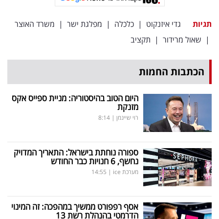
תגיות
גדי איזנקוט
|
כלכלה
|
מפלגת ישר
|
משרד האוצר
|
שאול מרידור
|
תקציב
הכתבות החמות
היום הטוב בהיסטוריה: מניית ספייס אקס
מזנקת
רוי שיינמן
|
8:14
ספורה נוחתת בישראל: התאריך המדויק
נחשף, 6 חנויות כבר החודש
מערכת ice
|
14:55
אסף רפפורט ממשיך במהפכה: זה המינוי
הדרמטי בהנהלת רשת 13