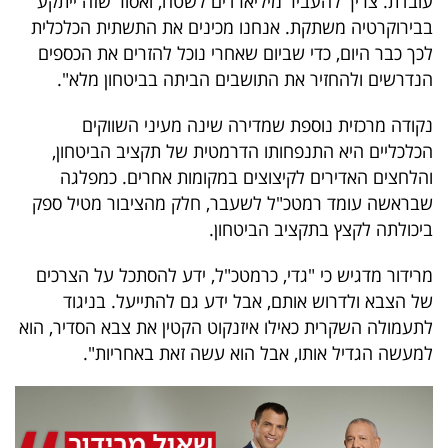
עובדת. צריך להעביר מיליארדים לשטח, ואסור שזה ייתקע
בבירוקרטיה משתקת. אנחנו מכינים את התשתית הכלכלית
לכך כבר היום, כדי שביום שאחרי נוכל להזרים את הכספים
הנדרשים ולהחזיר את התושבים הביתה בביטחון מלא".
נקודה מרכזית נוספת שמדירה שינה מעיני השווקים
הכלכליים היא התנפחותו הדרמטית של תקציב הביטחון,
והלחצים האדירים לקיצוצים במקומות אחרים. כמפלגה
שבראשה עומד רמטכ"ל לשעבר, חלק מהציבור מטיל ספק
ביכולתה לקצץ בתקציב הביטחון.
מרידור מדגיש כי "גדי, כרמטכ"ל, ידע להסתכל על הצרכים
של הצבא ולדרוש אותם, אבל ידע גם להתייעל. בניגוד
לתעמולה השקרית כאילו איזנקוט הקטין את צבא הסדיר, הוא
למעשה הגדיל אותו, אבל הוא עשה זאת באחריות".