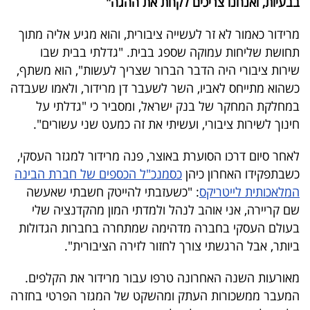
בבעיות, ואנחנו צריכים לקחת את ההגה"
40
מרידור כאמור לא זר לעשייה ציבורית, והוא מגיע אליה מתוך
תחושת שליחות עמוקה שספג בבית. "גדלתי בבית שבו
שיתופי
שירות ציבורי היה הדבר הברור שצריך לעשות", הוא משתף,
כשהוא מתייחס לאביו, השר לשעבר דן מרידור, ולאמו שעבדה
פעולה
במחלקת המחקר של בנק ישראל, ומסביר כי "גדלתי על
חינוך לשירות ציבורי, ועשיתי את זה כמעט שני עשורים".
דרושים
לאחר סיום דרכו הסוערת באוצר, פנה מרידור למגזר העסקי,
כשבתפקידו האחרון כיהן
כסמנכ"ל הכספים של חברת הבינה
ניוזלטרים
המלאכותית לייטריקס
: "כשעזבתי להייטק חשבתי שאעשה
שם קריירה, אני אוהב לנהל ולמדתי המון מהקדנציה שלי
בעולם העסקי בחברה מדהימה שמתחרה בחברות הגדולות
מייל
ביותר, אבל הרגשתי צורך לחזור לזירה הציבורית".
אדום
מאורעות השנה האחרונה טרפו עבור מרידור את הקלפים.
המעבר ממשכורות העתק ומהשקט של המגזר הפרטי בחזרה