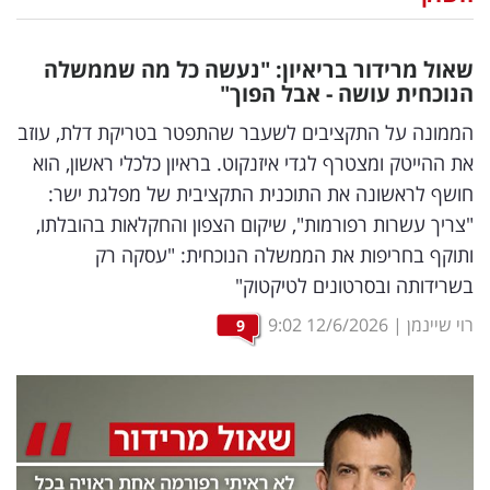
נדל"ן
שאול מרידור בריאיון: "נעשה כל מה שממשלה
דיגיטל
הנוכחית עושה - אבל הפוך"
וטק
הממונה על התקציבים לשעבר שהתפטר בטריקת דלת, עוזב
את ההייטק ומצטרף לגדי איזנקוט. בראיון כלכלי ראשון, הוא
שיווק
חושף לראשונה את התוכנית התקציבית של מפלגת ישר:
ופרסום
"צריך עשרות רפורמות", שיקום הצפון והחקלאות בהובלתו,
ותוקף בחריפות את הממשלה הנוכחית: "עסקה רק
משפט
בשרידותה ובסרטונים לטיקטוק"
מדדים
רוי שיינמן
|
12/6/2026
9:02
9
ומחקרים
דעות
רכילות
עסקית