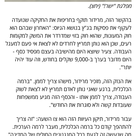
מפלגת "ישר!" (יחצ).
בהקשר הזה, מרידור תוקף בחריפות את החקיקה שנועדה
לעקוף את פסיקות בג"ץ בנושא הגיוס: "האחרון שבהם הוא
חוק המעונות, שהוא חוק בזוי שמדרדר את המשק למקומות
רעים, שכן הוא נותן תמריץ לחרדים לא לצאת אי פעם למעגל
העבודה. צעיר שיוצא היום מהישיבה בעצם מפסיד כסף -
היום מדובר בערך ב-9,000 שקלים בחודש, וזה עוד יהיה
יותר".
את הנזק הזה, מזכיר מרידור, מישהו צריך לממן. "ברמה
הכלכלית, ברגע שאני נותן לאדם תמריץ לא לצאת לשוק
העבודה, צריך לממן אותו - והכסף הזה מגיע ממשפחות
שעובדות קשה ולא סוגרות את החודש".
עבור מרידור, תיקון העיוות הזה הוא צו השעה: "זה צריך
להתהפך קודם כל ברמה הכלכלית, מעבר לרמה הערכית.
מה שנעשה זה לגעת בכל המנגנונים החולים של המדינה".