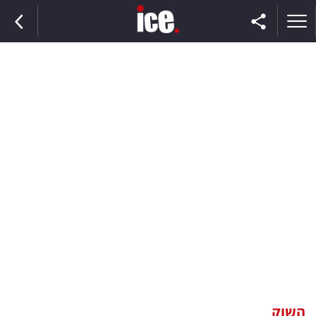
ראשי
הנבחרת
השוק
תקשורת
ומדיה
כסף
וצרכנות
השוק