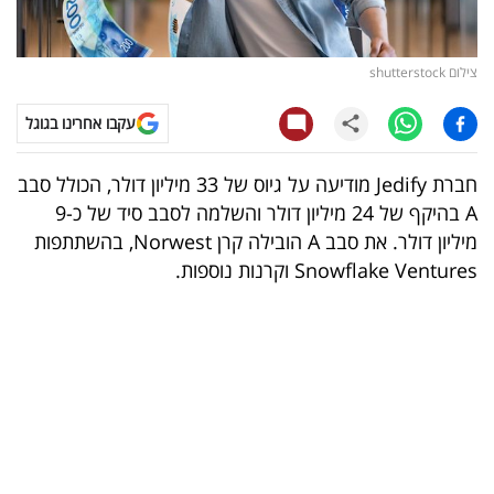
קריפטו
צילום shutterstock
ויראלי
עקבו אחרינו בגוגל
טלוויזיה
חברת Jedify מודיעה על גיוס של 33 מיליון דולר, הכולל סבב
עסקי
A בהיקף של 24 מיליון דולר והשלמה לסבב סיד של כ-9
ספורט
מיליון דולר. את סבב A הובילה קרן Norwest, בהשתתפות
Snowflake Ventures וקרנות נוספות.
קריירה
ולימודים
מינויים
רייטינג
רכב