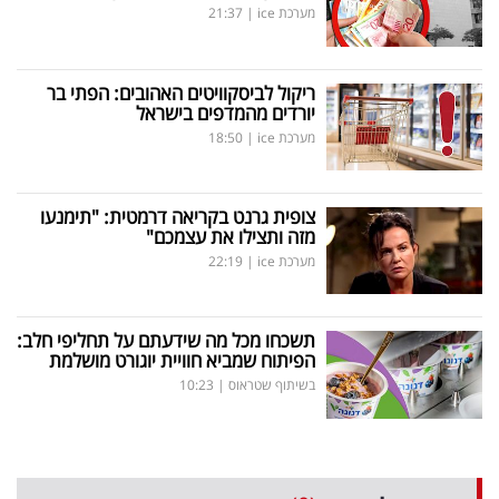
מערכת ice
|
21:37
ריקול לביסקוויטים האהובים: הפתי בר
יורדים מהמדפים בישראל
מערכת ice
|
18:50
צופית גרנט בקריאה דרמטית: "תימנעו
מזה ותצילו את עצמכם"
מערכת ice
|
22:19
תשכחו מכל מה שידעתם על תחליפי חלב:
הפיתוח שמביא חוויית יוגורט מושלמת
בשיתוף שטראוס
|
10:23