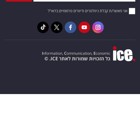
אני מאשר/ת קבלת ניוזלטרים ודיוורים פרסומיים בדוא"ל
I
nformation,
C
ommunication,
E
conomic
כל הזכויות שמורות לאתר ICE. ©