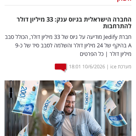
נדל"ן
החברה הישראלית בגיוס ענק: 33 מיליון דולר
דיגיטל
להתרחבות
וטק
חברת Jedify מודיעה על גיוס של 33 מיליון דולר, הכולל סבב
A בהיקף של 24 מיליון דולר והשלמה לסבב סיד של כ-9
שיווק
מיליון דולר | כל הפרטים
ופרסום
מערכת ice
|
10/6/2026
18:01
משפט
מדדים
ומחקרים
דעות
רכילות
עסקית