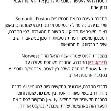
המטרה היא לאפשר לסוכני AI להבין את ההקשר העסקי
40
בזמן אמת.
החברה מציגה גם את טכנולוגיית Semantic Fusion,
שיתופי
שלדבריה בונה מודל קונטקסט ארגוני דינמי שמתעדכן באופן
רציף ומשפר את הדיוק של תשובות המערכת. לפי החברה,
פעולה
המנגנון מאפשר הפחתת טעויות, חיסכון במשאבי חישוב
ושיפור ברלוונטיות התוצאות.
דרושים
במסגרת הגיוס יצטרף אסף הראל מקרן Norwest
לדירקטוריון
החברה. החברה משתפת פעולה עם
ניוזלטרים
Snowflake במטרה לשלב בין דאטה, אנליטיקה וסוכני AI
בסביבה ארגונית אחת.
מייל
לדברי החברה, ארגונים מתקשים כיום להטמיע AI בקנה
מידה רחב בשל פיזור הדאטה בין מערכות שונות וחוסר
אדום
בהבנה הקשרית של המידע. Jedify מבקשת לפתור את
הפער הזה באמצעות יצירת שכבת קונטקסט אחידה.