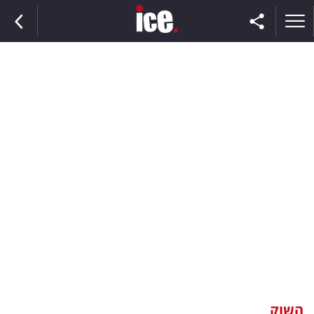
ראשי
הנבחרת
השוק
תקשורת
ומדיה
כסף
וצרכנות
השוק