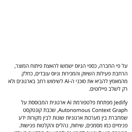
בריאות
תרבות
ופנאי
תיירות
TOP-
על פי החברה, כספי הגיוס ישמשו להאצת פיתוח המוצר,
5
הרחבת פעילות השיווק והמכירות וגיוס עובדים, כחלק
מהמאמץ להביא את סוכני ה-AI לשימוש רחב בארגונים ולא
המילון
רק לשלב פיילוטים.
הכלכלי
Jedify מפתחת פלטפורמת AI ארגונית המבוססת על
פודקאסט
Autonomous Context Graph, שכבת קונטקסט
שמחברת בין מערכות ארגוניות שונות לבין מקורות ידע
40
פנימיים כמו מסמכים, שיחות, נהלים והקלטות פגישות.
UNDER