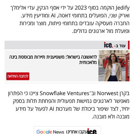
פרסמו
Jedify הוקמה בסוף 2023 על ידי אסף הנקין, עדי אלימלך
באייס
ואריק שני, הפועלים בתחומי דאטה, AI ומודיעין מידע.
החברה מעסיקה עובדים בתחומי פיתוח, מוצר ומכירות
עקבו
ופועלת מול ארגונים גדולים.
אחרינו:
עוד ב-
לראשונה בישראל: משפיענית תיירות מבוססת בינה
מלאכותית
לכתבה המלאה
בקרן Norwest וב־Snowflake Ventures ציינו כי הפתרון
מאפשר לארגונים גמישות תפעולית והפחתת תלות בספק
יחיד, לצד שיפור ביכולת של מערכות AI לפעול על מידע
מובנה ולא מובנה.
עקבו אחרינו