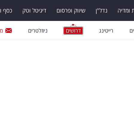
ומדיה
נדל"ן
שיווק ופרסום
דיגיטל וטק
כסף ו
ם
רייטינג
דרושים
ניוזלטרים
מי