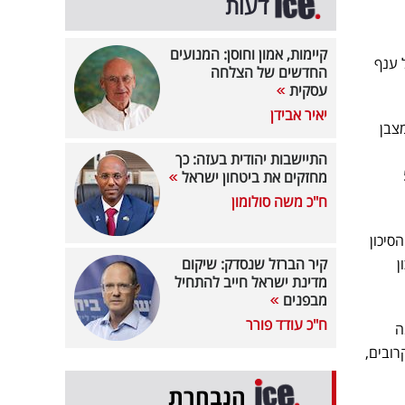
דעות
קיימות, אמון וחוסן: המנועים
 ענף
החדשים של הצלחה
עסקית
יאיר אבידן
צבן
התיישבות יהודית בעזה: כך
יבי ל־5%
מחזקים את ביטחון ישראל
ח"כ משה סולומון
 יחסיים רמת הסיכון
ן
קיר הברזל שנסדק: שיקום
מדינת ישראל חייב להתחיל
מבפנים
ח"כ עודד פורר
ה
 הקרובים,
הנבחרת