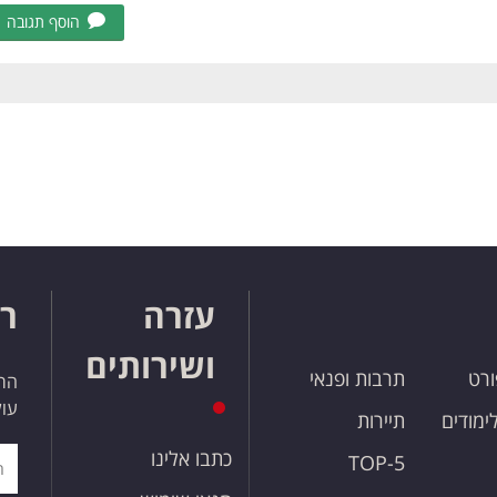
הוסף תגובה
עזרה
רו
ושירותים
ורט
תרבות ופנאי
הרש
עול
לימודים
תיירות
כתבו אלינו
TOP-5