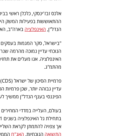
אלכס זבז'ינסקי, כלכלן ראשי ב
ההתאוששות בפעילות המשק הישר
הנדל"ן,
האינפלציה
בארה"ב, האם 
"בישראל, סקר המגמות בעסקים
הנוכחי עדיין נמוכה מהרמה שנ
מהתמ"ג.
עדיין גבוהה יותר, שכן פרמיות הס
הפיננסי בענף הנדל"ן ממשיך לעל
בעולם, העלייה במדדי המחירים ל
אך צפויה להתמתן לקראת השליש האחרון של הש
התשואה
הנוכחיות,
האג"ח
הממשל