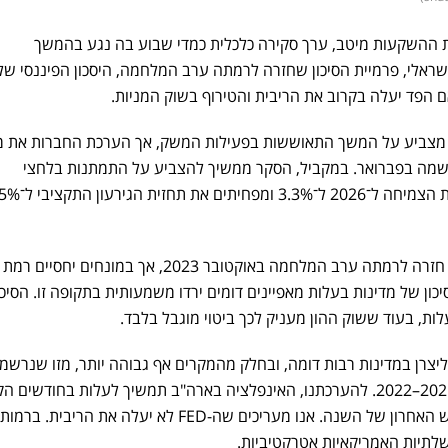
בית ההשקעות מיטב, ערך סקירה כלכלית כמדי שבוע בה נגע בהמשך
אלי, פרמיית הסיכון שחזרה לרמתה ערב המלחמה, היסכון הפיננסי של
הפד יעלה בקרוב את הריבית והטירוף בשוק המניות.
 מצביע על המשך התאוששות בפעילות המשק, אך הערכת החברות את מ
רשמה בפברואר. במקביל, הסקר ממשיך להצביע על התמתנות בלחצי
האינפלציה. אנו מעלים את תחזית הצמיחה ל־2026 ל־3.3% ומפחיתים את תחזית הגירעון התקצ
פרמיית הסיכון של ישראל (CDS) חזרה לרמתה ערב המלחמה באוקטובר 2023, אך במונחים
יכון של מדינות בעלות מאפיינים דומים ירדו משמעותית בתקופה זו. הסיכו
ות, בעוד ששוק ההון מעניק לכך ביטוי מוגבל בלבד.
יצרן במדינות רבות דומה, ובחלק מהמקרים אף גבוהה יותר, מזו שנרשמ
בתחילת גל האינפלציה בשנים 2021–2022. להערכתנו, האינפלציה בארה"ב תמשיך לעלות בחודשים
נה. אנו מעריכים שה-FED לא יעלה את הריבית. ברמות
תיות האמריקאיות אטרקטיביות.