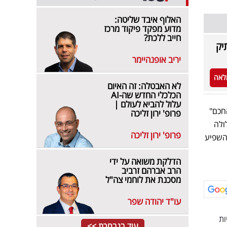
האלוף איבד שליטה:
מדוע מפקד פיקוד מרכז
חייב ללכת?
יק
יריב אופנהיימר
לאה
לא האבטלה: זה האיום
הכלכלי החדש שה-AI
עלול להביא לעולם |
ייל. "הכסף החכם"
פרופ' ירון זליכה
ולה
פרופ' ירון זליכה
ארה"ב יורד ועשוי להשפיע
הדלקת משואה על ידי
הרב אברהם זרביב
מסכנת את לוחמי צה"ל
עו"ד יהודה שפר
ות
עוד בנבחרת >>