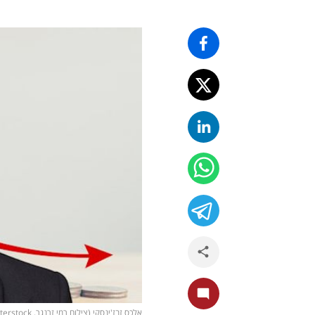
אלכס זבז'ינסקי (צילום רמי זרנגר, shutterstock)