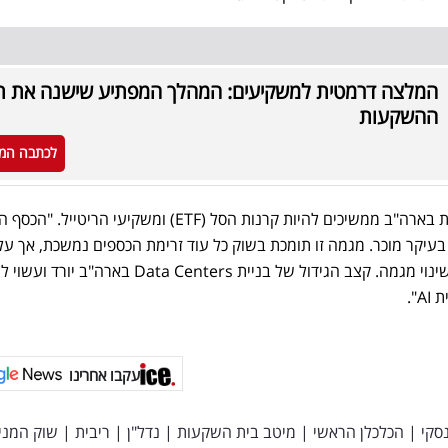
המלצה דרמטית למשקיעים: המהלך המפתיע שישנה את ת
ההשקעות
לכתבה המ
הקונים הגדולים ביותר של המניות בארה"ב ממשיכים להיות קרנות הסל (ETF) ומשקיעי הריט
עיקר מוכר. מגמה זו תומכת בשוק כל עוד זרימת הכספים נמשכת, אך על
להגביר את פגיעותו במקרה של שינוי מגמה. קצב הגידול של בניית Data Centers ב
".
עקבו אחרינו
נסקי
|
הכלכלן הראשי
|
מיטב בית השקעות
|
נדל"ן
|
ריבית
|
שוק המני