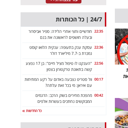
24/7 | כל הכותרות
חודשיים וחצי אחרי הלידה: ספיר אביסרור
22:35
ובעלה חושפים לראשונה את בנם
עסקת ענק בתעופה: ענקית הלואו קוסט
22:36
נמכרת ב-7.7 מיליארד דולר
"הענקנו לו טיפול מציל חיים": בן 17 נפצע
22:56
קשה בתאונת טרקטורון בצפון
את
וול סטריט נצבעה באדום על רקע המתיחות
00:17
עם איראן: מי בכל זאת עלתה?
מהפכת מחירים בשוק הרכב: הדגמים
00:42
המבוקשים נחתכים בעשרות אלפים
כל החדשות