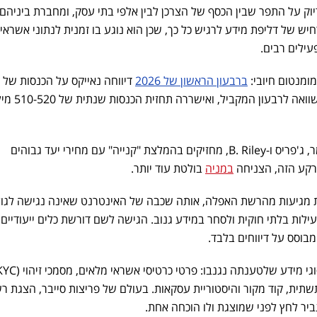
יוק על התפר שבין הכסף של הצרכן לבין אלפי בתי עסק, ומחברת ביניהם.
ש של דליפת מידע לרגיש כל כך, שכן הוא נוגע בו זמנית לנתוני אשראי,
עילים רבים.
ומנטום חיובי:
ברבעון הראשון של 2026
מיליון דולר, צמיחה של 32% בהשוואה לרבעון המקביל, 
אנליסטים רבים, בהם מאופנהיימר, ג'פריס ו-B. Riley, מחזיקים בהמלצת "קנייה" עם מחירי יעד גבוהים
רקע הזה, הצניחה
במניה
בולטת עוד יותר.
 מגיעות מהרשת האפלה, אותה שכבה של האינטרנט שאינה נגישה לגו
ות בלתי חוקית ולסחר במידע גנוב. הגישה לשם דורשת כלים ייעודיים, 
בוסס על דיווחים בלבד.
תית, קוד מקור והיסטוריית עסקאות. בעולם של פריצות סייבר, הצגת ר
יר לחץ לפני שמוצגת ולו הוכחה אחת.