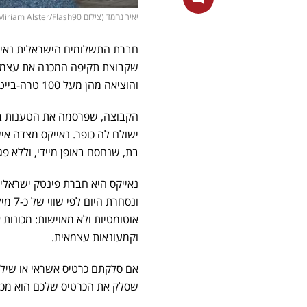
יאיר נחמד (צילום Miriam Alster/Flash90, יחצ)
חברת התשלומים הישראלית נאייקס (Nayax) צונחת ב-8%, בהמשך לצניח
והוציאה מהן מעל 100 טרה-בייט של מידע רגיש.
ישולם לה כופר. נאייקס מצדה אי
בת, שנחסם באופן מיידי, וללא פ
ונסח
אוטומטיות ולא מאוישות: מכונות
וקמעונאות עצמאית.
אם סלקתם כרטיס אשראי או שילמ
שסלק את הכרטיס שלכם הוא מכש