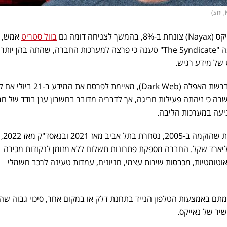
ה דומה גם
בוול סטריט
אמש, 
שקבוצת תקיפה המכנה את עצמה "The Syndicate" טענה כי פרצה למערכות החברה, שהתה בהן
הקבוצה, שפרסמה את הטענות ברשת האפלה (Dark Web), מאיימת לפרסם את המידע ב-21
שרה כי זיהתה פעילות חריגה, אך לדבריה מדובר בחשבון ענן בודד של ח
גיעה במערכות הליבה.
נאייקס היא חברת פינטק ישראלית שהוקמה ב-2005, נסחרת בתל אביב מאז 2021 ובנאסד"ק מאז 2022,
רת היום לפי שווי של כ-7 מיליארד שקל. החברה מספקת פתרונות תשלום ללא מזומן לנקודות מכירה
 אוטומטיות, מכבסות שירות עצמי, חניונים, עמדות טעינה לרכב חשמלי
תם באמצעות הטלפון הנייד בתחנת דלק או במקום אחר, סיכוי גבוה שה
יר של נאייקס.