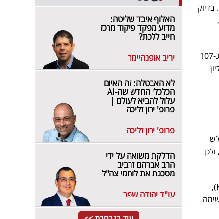
 בדיוק
האלוף איבד שליטה:
מדוע מפקד פיקוד מרכז
חייב ללכת?
דיווחה נאייקס על הכנסות של כ-107
יריב אופנהיימר
ואישררה תחזית הכנסות שנתית של 510-520 מיליון
לא האבטלה: זה האיום
הכלכלי החדש שה-AI
עלול להביא לעולם |
פרופ' ירון זליכה
פרופ' ירון זליכה
לש
ולכן
הדלקת משואה על ידי
הרב אברהם זרביב
מסכנת את לוחמי צה"ל
הקבוצה מונה שורה ארוכה של סוגי מידע שלטענתה נגנבו: פרטי כרטיסי אשראי מלאים, מסמכי זיהוי (KYC),
עו"ד יהודה שפר
שימה
עוד בנבחרת >>