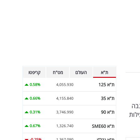
ת"א
העולם
מט"ח
קריפטו
ת"א 125
0.58%
4,055.930
ת"א 35
0.66%
4,155.840
גנבה
ת"א 90
0.31%
3,746.990
ילות
ת"א SME60
0.67%
1,326.740
ת"א נדל"ן
-0.25%
1,367.090