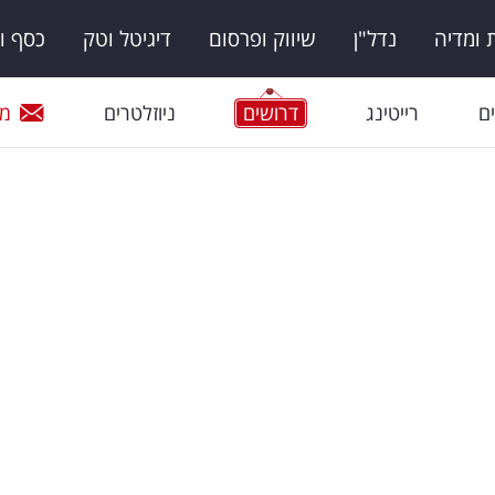
ומדיה
נדל"ן
שיווק ופרסום
דיגיטל וטק
כסף ו
ם
רייטינג
דרושים
ניוזלטרים
מי