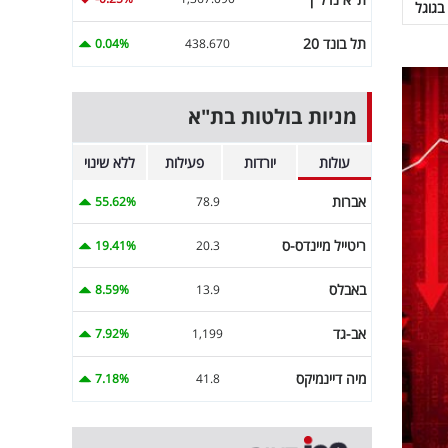
בגוגל
תל בונד 20
0.04%
438.670
מניות בולטות בת"א
עולות
יורדות
פעילות
ללא שינוי
אברות
55.62%
78.9
ריטייל מיינדס-ס
19.41%
20.3
באבלס
8.59%
13.9
אב-גד
7.92%
1,199
מיה דיינמיקס
7.18%
41.8