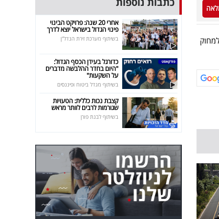
כתבות נוספות
לאה
אחרי 20 שנה: פרויקט הבינוי
פינוי הגדול בישראל יוצא לדרך
בשיתוף מערכת זירת הנדל"ן
למחוק
כדורגל בעידן הכסף הגדול:
"היום בחדר ההלבשה מדברים
על השקעות"
בשיתוף מגדל ביטוח ופיננסים
קצבת נכות כללית: הטעויות
שגורמות לרבים לוותר מראש
בשיתוף לבנת פורן