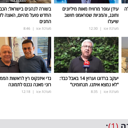
ה
עידן עופר מרוויח מאות מיליונים
בשורה לנהגים בישראל: הכב
וחוגג, והמניות שטראמפ חושב
החדש פועל מהיום, האצה ל
שיעלו
החגים
מערכת ice
|
12:30
מערכת ice
|
8:46
יעקב ברדוגו וערוץ 14 באבל כבד:
גדי איזנקוט רץ לראשות הממ
"לא נמצא איתנו. תנחומינו"
רוני מאנה נכנס לתמונה
מערכת ice
|
8:35
מערכת ice
|
12:18
ה
(1)
: