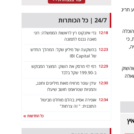
 חריג
24/7 | כל הכותרות
הוכלה
גדי איזנקוט רץ לראשות הממשלה: רוני
12:18
 כי
מאנה נכנס לתמונה
ה,
בהשקעה של מיליון שקל: המהלך החדש
12:23
של IBI Capital
רמי לוי מרסק את השוק: המוצר המבוקש
12:29
שהשוק
ב-199.90 שקל בלבד
שאלה
עידן עופר מרוויח מאות מיליונים וחוגג,
12:30
והמניות שטראמפ חושב שיעלו
אופירה אסייג בהלם מוחלט מביטול
12:34
התוכנית: " זה צרחות"
כל החדשות
"יאיץ