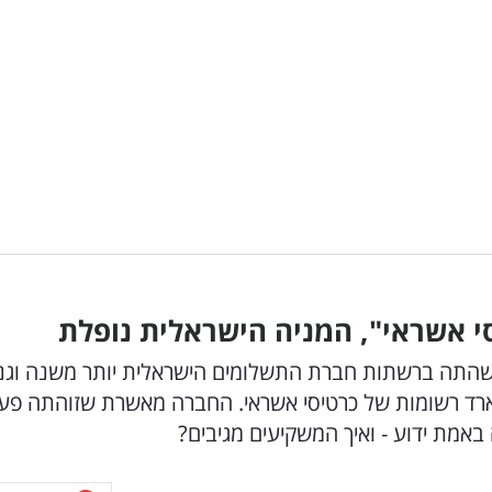
י אשראי", המניה הישראלית נופלת
ם "The Syndicate" טוענת ששהתה ברשתות חברת התשלומים הישראלית יותר משנה ו
ממיליארד רשומות של כרטיסי אשראי. החברה מאשרת שזוהתה פע
אמת ידוע - ואיך המשקיעים מגיבים?