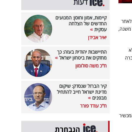
דעות
קיימות, אמון וחוסן: המנועים
לאחר
החדשים של הצלחה
 יותר משנה,
עסקית
יאיר אבידן
 ביולי אם לא
התיישבות יהודית בעזה: כך
ברה
מחזקים את ביטחון ישראל
ח"כ משה סולומון
קיר הברזל שנסדק: שיקום
מדינת ישראל חייב להתחיל
מבפנים
ח"כ עודד פורר
מכשיר
הנבחרת