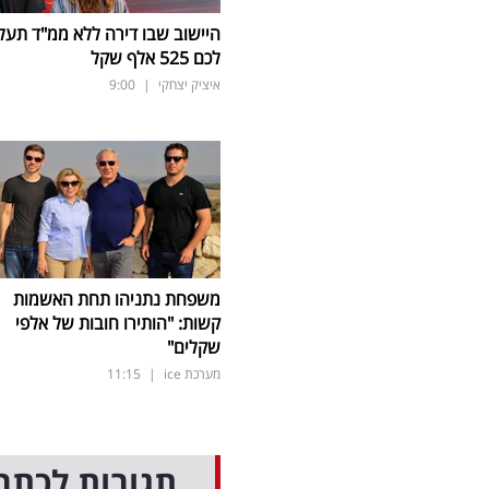
היישוב שבו דירה ללא ממ"ד תעל
לכם 525 אלף שקל
איציק יצחקי
|
9:00
משפחת נתניהו תחת האשמות
קשות: "הותירו חובות של אלפי
שקלים"
מערכת ice
|
11:15
תגובות לכתב