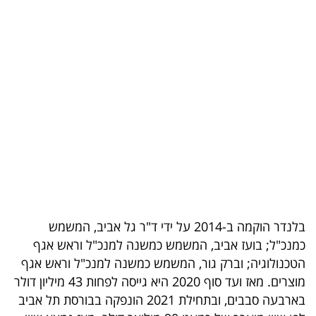
בריאות
תרבות
ופנאי
תיירות
TOP-
5
המילון
הכלכלי
בלנדר הוקמה ב-2014 על ידי ד"ר גל אביב, המשמש
כמנכ"ל; בועז אביב, המשמש כמשנה למנכ"ל וראש אגף
פודקאסט
הטכנולוגיה; וברק גור, המשמש כמשנה למנכ"ל וראש אגף
מוצרים. מאז ועד סוף 2020 היא גייסה לפחות 43 מיליון דולר
40
בארבעה סבבים, ובתחילת 2021 הונפקה בבורסת תל אביב
UNDER