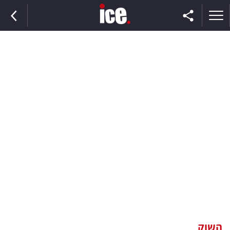
ראשי
הנבחרת
השוק
תקשורת
ומדיה
כסף
וצרכנות
השוק