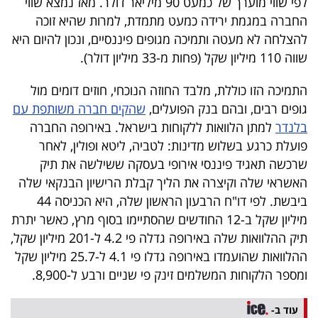
לפי שווי מוערך של כמעט 90 מיליאר דולר. מאז נמצא שווי
40
החברה במגמת ירידה כמעט מתמדת, למרות שהיא זוכה
להצלחה לא מעטה ותמיכה מגופים פיננסיים, ונכון להיום היא
שווה 110 מיליון שקל (פחות מ-33 מיליון דולר).
שיתופי
התמיכה הזו כוללת, מלבד החוזה הנוכחי, חוזים דומים מול
פעולה
גופים רבים, ובהם בנק הפועלים,
שהקים חברה משותפת עם
בלנדר
למתן הלוואות ללקוחות בישראל. באירופה החברה
פועלת כרגע בשלוש מדינות: לטביה, ליטא ופולין, לאחר
דרושים
שרכשה תאגיד פיננסי אירופי בעסקה ששילשה את תיק
האשראי שלה וקיצרה את הליך קבלת הרישיון הבנקאי שלה
ניוזלטרים
ביבשת. לפי דו"ח הרבעון הראשון שלה, היא הכניסה 44
מיליון שקל ב-12 החודשים שהסתיימו בסוף מרץ, כאשר יתרת
תיק ההלוואות שלה באירופה גדלה פי 4.2 ל-201 מיליון שקל,
מייל
ההלוואות שהועמדו באירופה גדלו פי 4.1 ל-25.7 מיליון שקל
אדום
ומספר הלקוחות המשלמים זינק פי שניים ורבע ל-8,900.
עוד ב-