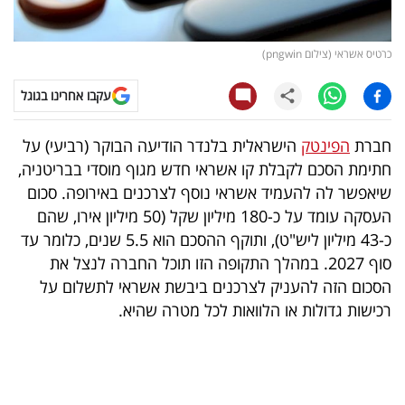
קריפטו
כרטיס אשראי (צילום pngwin)
ויראלי
עקבו אחרינו בגוגל
טלוויזיה
חברת
הפינטק
הישראלית בלנדר הודיעה הבוקר (רביעי) על
עסקי
חתימת הסכם לקבלת קו אשראי חדש מגוף מוסדי בבריטניה,
ספורט
שיאפשר לה להעמיד אשראי נוסף לצרכנים באירופה. סכום
העסקה עומד על כ-180 מיליון שקל (50 מיליון אירו, שהם
קריירה
כ-43 מיליון ליש"ט), ותוקף ההסכם הוא 5.5 שנים, כלומר עד
ולימודים
סוף 2027. במהלך התקופה הזו תוכל החברה לנצל את
הסכום הזה להעניק לצרכנים ביבשת אשראי לתשלום על
מינויים
רכישות גדולות או הלוואות לכל מטרה שהיא.
רייטינג
רכב