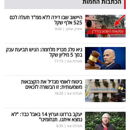
הכתבות החמות
היישוב שבו דירה ללא ממ"ד תעלה לכם
525 אלף שקל
איציק יצחקי
|
9:00
עסקאות השבוע בנדל"ן
גיא פלג מכריז מלחמה: הגיש תביעת ענק
בסך 5 מיליון שקל
מערכת ice
|
17:15
ביטוח לאומי מגדיל את הקצבאות
משמעותית: זו הבשורה לזכאים
מערכת ice
|
18:20
יעקב ברדוגו וערוץ 14 באבל כבד: "לא
נמצא איתנו. תנחומינו"
מערכת ice
|
8:35