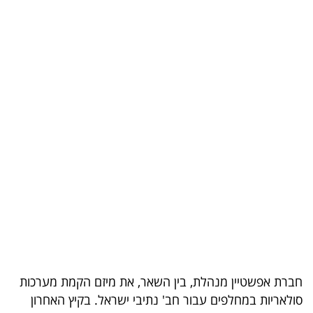
בריאות
תרבות
ופנאי
תיירות
TOP-
5
המילון
הכלכלי
פודקאסט
חברת אפשטיין מנהלת, בין השאר, את מיזם הקמת מערכות
40
סולאריות במחלפים עבור חב' נתיבי ישראל. בקיץ האחרון
UNDER