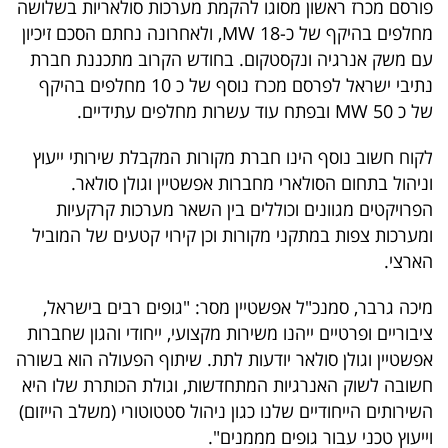
פורסם מכרז ראשון מסוגו להקמת מערכות סולאריות בשלושה
40
מחלפים בהיקף של כ-MW 18, ולאחרונה נחתם הסכם זיכיון
עם משק אנרגיה ונקסטקום. בחודש הקרוב מתכננת חברת
נתיבי ישראל לפרסם מכרז נוסף של כ 10 מחלפים בהיקף
שיתופי
של כ MW 50 ובפתח עוד עשרות מחלפים עתידיים.
פעולה
לקוח חשוב נוסף הינו חברת מקורות המקבלת שירותי ייעוץ
וניהול בתחום הסולארי מחברות אפשטיין וגולן סולאר.
הפרויקטים מגוונים וכוללים בין השאר מערכות קרקעיות
דרושים
ומערכות צפות במתקני מקורות וכן קירוי קטעים של המוביל
הארצי.
ניוזלטרים
מיכה גרבר, סמנכ"ל אפשטיין מסר: "גופים רבים בישראל,
ציבוריים ופרטיים ייהנו משירות מקצועי, ייחודי והגון שחברות
מייל
אפשטיין וגולן סולאר יודעות לתת. שיתוף הפעולה הוא בשורה
אדום
חשובה לשוק האנרגיות המתחדשות, וגולת הכותרת שלו היא
השירותים הייחודיים שלנו כגון ניהול סטטוטורי (משלב הייזום)
וייעוץ טכני עבור גופים מממנים".