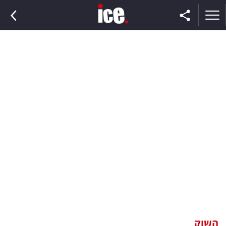
ראשי
הנבחרת
השוק
תקשורת
ומדיה
כסף
וצרכנות
השוק