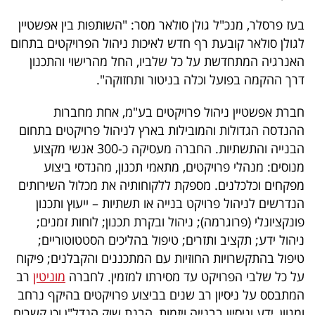
פרסמו
בעז פרסלר, מנכ"ל גולן סולאר מסר: "השותפות בין אפשטיין
באייס
לגולן סולאר קובעת רף חדש לאיכות ניהול הפרויקטים בתחום
האנרגיה המתחדשת על כל שלביו, החל מהרישוי והתכנון
עקבו
דרך ההקמה בפועל וכלה בניטור ותחזוקה".
אחרינו:
חברת אפשטיין ניהול פרויקטים בע"מ, אחת מחברות
ההנדסה הגדולות והמובילות בארץ לניהול פרויקטים בתחום
הבנייה והתשתיות. החברה מעסיקה כ-300 אנשי מקצוע
מנוסים: מנהלי פרויקטים, מתאמי תכנון, מהנדסי ביצוע
מפקחים וכלכלנים. מספקת ללקוחותיה את מכלול השירותים
הנדרשים לניהול פרויקט בנייה או תשתיות – ייעוץ ותכנון
פונקציונלי (פרוגרמה); ניהול ובקרת תכנון; לוחות זמנים;
ניהול ידע; תקציב ותזרים; טיפול בהליכים הסטטוטוריים;
טיפול בהתקשרויות החוזיות עם המתכננים והקבלנים; פיקוח
על כל שלבי הפרויקט עד מסירתו למזמין. לחברה
מוניטין
רב
המתבסס על ניסיון רב שנים בביצוע פרויקטים בהיקף נרחב
ומגוון, ידע וניסיון בבנייה ויזמות, הבנת שוק הנדל"ן וכן קשרים