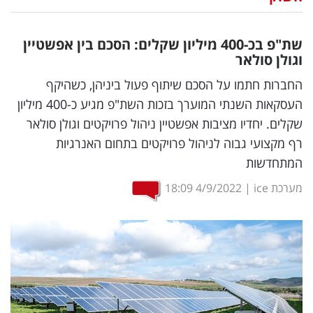
נדל"ן
שת"פ בכ-400 מיליון שקלים: הסכם בין אפשטיין
דיגיטל
וגולן סולאר
וטק
החברות חתמו על הסכם שיתוף פעול ביניהן, כשהיקף
העסקאות השנתי המוערך בזכות השת"פ מגיע כ-400 מיליון
שיווק
שקלים. יחדיו מציבות אפשטיין ניהול פרויקטים וגולן סולאר
ופרסום
רף מקצועי גבוה לניהול פרויקטים בתחום האנרגיות
המתחדשות
משפט
מערכת ice
|
4/9/2022
18:09
מדדים
ומחקרים
דעות
רכילות
עסקית