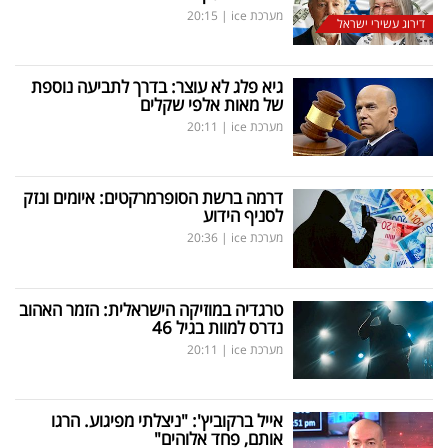
מערכת ice
|
20:15
דירוג עשירי ישראל
גיא פלג לא עוצר: בדרך לתביעה נוספת
של מאות אלפי שקלים
מערכת ice
|
20:11
דרמה ברשת הסופרמרקטים: איומים ונזק
לסניף הידוע
מערכת ice
|
20:36
טרגדיה במוזיקה הישראלית: הזמר האהוב
נדרס למוות בגיל 46
מערכת ice
|
20:11
אייל ברקוביץ': "ניצלתי מפיגוע. הרגו
אותם, פחד אלוהים"