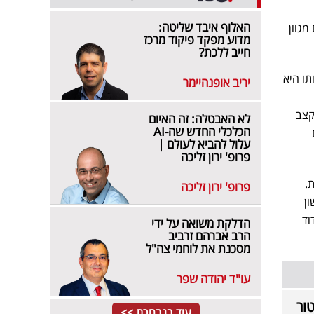
האלוף איבד שליטה:
גוון
מדוע מפקד פיקוד מרכז
חייב ללכת?
תו היא
יריב אופנהיימר
קצב
לא האבטלה: זה האיום
הכלכלי החדש שה-AI
עלול להביא לעולם |
פרופ' ירון זליכה
.
פרופ' ירון זליכה
ון
וד
הדלקת משואה על ידי
הרב אברהם זרביב
מסכנת את לוחמי צה"ל
עו"ד יהודה שפר
ור
עוד בנבחרת >>