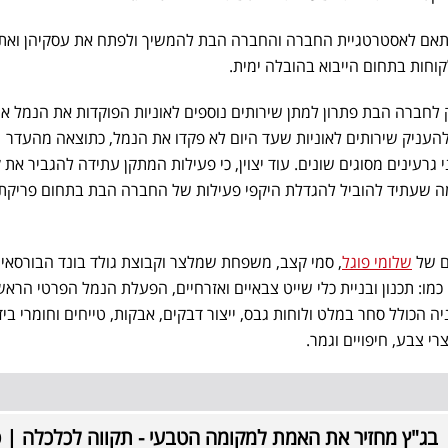
אם לאסטרטגיית החברה והחברה הבת להמשיך ולפתח את עסקיהן ואת מ
וחות בתחום הייבוא בהובלה ימית.
חברה הבת פתרון למתן שירותים נוספים לאוניות הפוקדות את הנמל או
להעניק שירותים לאוניות שעד היום לא פקדו את הנמל, כתוצאה מהעדר
רעינים מסוגים שונים. עוד יצוין, כי פעילות המתקן עתידה להגביר את 
מה שעתיד להוביל להגדלת היקפי פעילות של החברה הבת בתחום פריקת
ם של
שלומי פוגל
, סמי קצב, משפחת שמלצר וקבוצת גולד בונד הבורסאית
מו: תכנון ובניית כלי שייט צבאיים ואזרחיים, הפעלת הנמל הפרטי הראש
ה הכולל סחר במלט ולוחות גבס, ייצור דבקים, אבקות, טייחים וחומרי ביד
רי צבע, חיפויים וגמר.
בג"ץ מחזיר את האמת למקומה הטבעי - תקווה לכלכלה | ט