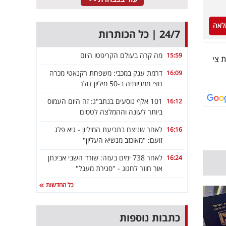
לאה
24/7 | כל הכותרות
מה קרה בעולם הקריפטו היום
15:59
 צי
דרמת ענק במכבי: משפחת רקנאטי מכרה
16:09
חצי ממניותיה ב-50 מיליון דולר
101 אלף נוסעים בנתב"ג: זה היום העמוס
16:12
ביותר לעונה וההמלצה לטסים
לאחר שניצח בתביעת המיליון - גיא פלג
16:16
זועם: "מאוכזב מנשיא העליון"
לאחר 738 ימים בעזה: שורד השבי אבינתן
16:24
אור חוזר לחגוג - "סגירת מעגל"
כל החדשות
כתבות נוספות