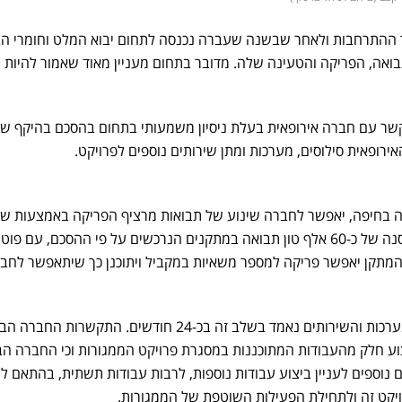
ההתרחבות ולאחר שבשנה שעברה נכנסה לתחום יבוא המלט וחומרי הבנ
אה, הפריקה והטעינה שלה. מדובר בתחום מעניין מאוד שאמור להיות 
ירופאית סילוסים, מערכות ומתן שירותים נוספים לפרויקט.
 בחיפה, יאפשר לחברה שינוע של תבואות מרציף הפריקה באמצעות ש
מסועים בקצב גבוה, ויאפשר אחסנה של כ-60 אלף טון תבואה במתקנים הנרכשים על פי ההסכם, עם 
מתקן יאפשר פריקה למספר משאיות במקביל ויתוכנן כך שיתאפשר לחבר
משך הזמן המשוער לאספקת המערכות והשירותים נאמד בשלב זה בכ-24 חודשים. התקשרות
וע חלק מהעבודות המתוכננות במסגרת פרויקט הממגורות וכי החברה ה
וספים לעניין ביצוע עבודות נוספות, לרבות עבודות תשתית, בהתאם לת
יקט זה ולתחילת הפעילות השוטפת של הממגורות.