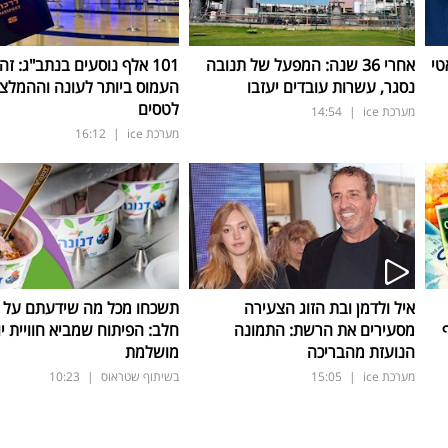
טי
אחרי 36 שנה: המפעל של תנובה
101 אלף נוסעים בנתב"ג: זה
נסגר, עשרות עובדים יעזבו
העמוס ביותר לעונה וההמלצ
לטסים
מערכת ice
|
14:54
מערכת ice
|
16:12
איל ולדמן ובת הזוג הצעירה
תשכחו מכל מה שידעתם על ת
מסעירים את הרשת: התמונה
חלב: הפיתוח שמביא חוויית יו
הנועזת מהבריכה
מושלמת
מערכת ice
|
15:05
בשיתוף שטראוס
|
10:23