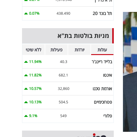
תל בונד 20
0.07%
438.490
מניות בולטות בת"א
עולות
יורדות
פעילות
ללא שינוי
בלייד ריינג'ר
11.94%
40.3
אינטו
11.82%
682.1
אורמת טכנו
10.57%
32,860
פטרוכימיים
10.13%
504.5
פלורי
9.1%
549