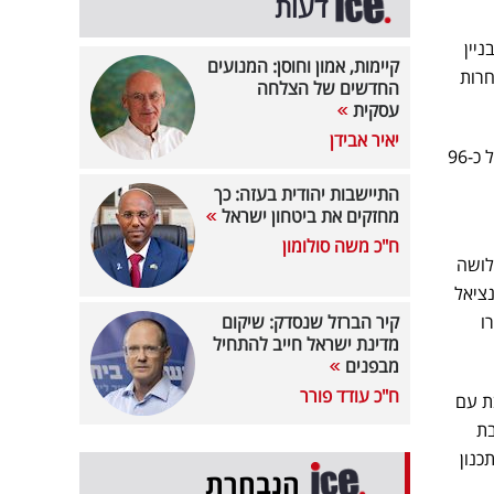
דעות
יין
קיימות, אמון וחוסן: המנועים
חרות
החדשים של הצלחה
עסקית
יאיר אבידן
כאמור, נמל מספנות ישראל, התקשר עם חברה אירופאית בעלת ניסיון משמעותי בתחום בהסכם בהיקף של כ-96
התיישבות יהודית בעזה: כך
מחזקים את ביטחון ישראל
ח"כ משה סולומון
לושה
פוטנציאל
ו
קיר הברזל שנסדק: שיקום
מדינת ישראל חייב להתחיל
מבפנים
ח"כ עודד פורר
 החברה הבת עם
בת
כנון
הנבחרת