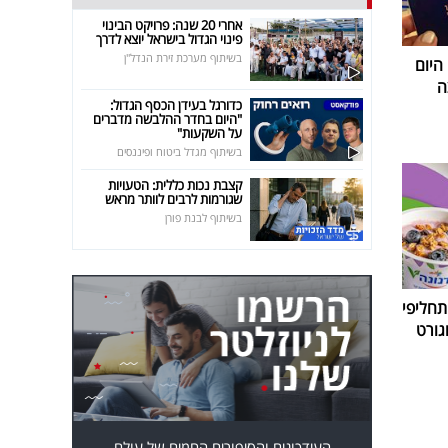
אחרי 20 שנה: פרויקט הבינוי
פינוי הגדול בישראל יוצא לדרך
בשיתוף מערכת זירת הנדל"ן
 היום
ה
כדורגל בעידן הכסף הגדול:
"היום בחדר ההלבשה מדברים
על השקעות"
בשיתוף מגדל ביטוח ופיננסים
קצבת נכות כללית: הטעויות
שגורמות לרבים לוותר מראש
בשיתוף לבנת פורן
חליפי
גורט
העידכונים והסיפורים החמים של עולם