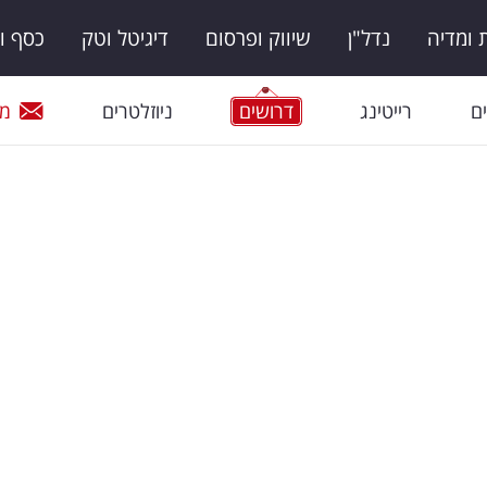
ומדיה
נדל"ן
שיווק ופרסום
דיגיטל וטק
כסף ו
ם
רייטינג
דרושים
ניוזלטרים
מי