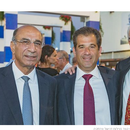
 קצב (צילום דניאל צרסקי)