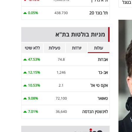
בגוגל
תל בונד 20
0.05%
438.730
מניות בולטות בת"א
עולות
יורדות
פעילות
ללא שינוי
אברות
47.53%
74.8
אב-גד
12.15%
1,246
אקס טי אל
10.53%
2.1
טאואר
9.08%
72,100
לוינשטין הנדסה
7.01%
36,640