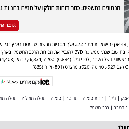
הנתונים נחשפים: כמה דוחות חולקו על חנייה בחניות נכ
לכתבה המ
בסך הכול, נמסרו מתחילת השנה, 48 אלף חשמליות מתוך 272 אלף מכוניות חדשות שנמסרו בארץ ב
המכירה, ייבוא ישיר, מקביל ועקיף. בחישוב שנתי ממשיכה BYD להוביל את מסירות הרכב החשמלי ב
עקבו אחרינו
מאסק
|
ג'ילי
|
חנות טסלה
|
טוויטר
|
טסלה
|
טסלה מודל Y
|
טסלה מודל
נובמבר
|
רכב חשמלי
ות