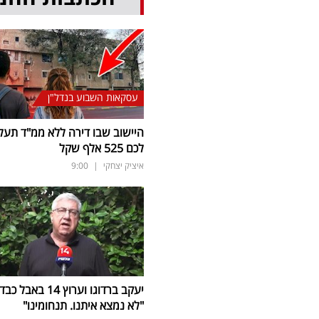
עסקאות השבוע בנדל"ן
היישוב שבו דירה ללא ממ"ד תעל
לכם 525 אלף שקל
איציק יצחקי
|
9:00
יעקב ברדוגו וערוץ 14 באבל כב
"לא נמצא איתנו. תנחומינו"