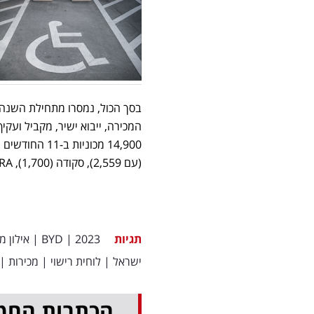
(עם 2,559), סקודה (1,700), ORA (עם 927), טויוטה (926), מרצדס (891) וקיה (885).
תגיות
2023
|
BYD
|
אילון 
ישראל
|
לוחית רישוי
|
מכירות
|
הכתבות החמ