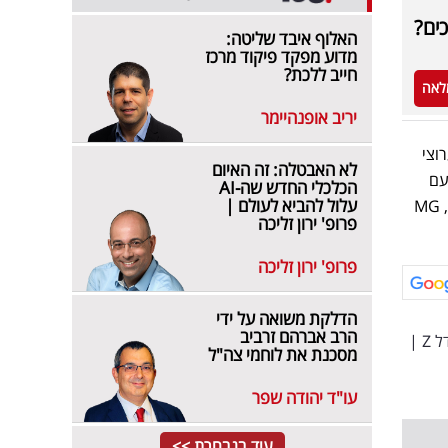
ים?
האלוף איבד שליטה:
מדוע מפקד פיקוד מרכז
חייב ללכת?
לאה
יריב אופנהיימר
כל ערוצי
לא האבטלה: זה האיום
ארץ עם
הכלכלי החדש שה-AI
עלול להביא לעולם |
14,900 מכוניות ב-11 החודשים הראשונים של השנה, לפני ג'ילי (6,884), טסלה (6,334), יונדאי (4,408), MG
פרופ' ירון זליכה
פרופ' ירון זליכה
הדלקת משואה על ידי
הרב אברהם זרביב
 Z
|
מסכנת את לוחמי צה"ל
עו"ד יהודה שפר
עוד בנבחרת >>