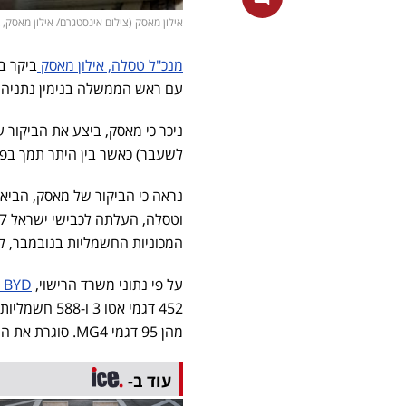
אילון מאסק (צילום אינסטגרם/ אילון מאסק, unsplash, freepik)
מנכ"ל טסלה, אילון מאסק
ביקר ב
עם ראש הממשלה בנימין נתניהו, 
לשעבר) כאשר בין היתר תמך בפ
נראה כי הביקור של מאסק, הביא
המכוניות החשמליות בנובמבר, לאחר חודשים א
על פי נתוני משרד הרישוי,
BYD
מהן 95 דגמי MG4. סוגרת את החמישייה הראשונה סקודה עם 184 חשמליות, כולן מדגם אניאק.
עוד ב-