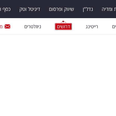
ומדיה
נדל"ן
שיווק ופרסום
דיגיטל וטק
כסף ו
ם
רייטינג
דרושים
ניוזלטרים
מי