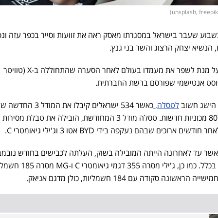
שבוע שעבר בישראל במסגרתו מאסק ראה את זוועות וסייר בכפר עזה ונ
הנשיא יצחק הרצוג והשר בני גנץ.
ניכר כי מאסק, ביצע את הביקור על מנת לשפר את מעמדו בעולם לאחר הסערה שהתחוללה ב-X (טוויטר
וסט אנטישמי שפורסם ברשת החברתית.
 הישג חשוב
לטסלה,
כאשר 534 ישראלים קיבלו את המודל 
וטסלה, העלתה לכבישי ישראל 807 מכוניות חדשות. טסלה מודל 3 המחודשת, הובילה את טבלת מסירות
רוכים שבהם נעקפה בידי BYD אטו 3 וג'ילי גיאומטרי C.
אשר עד לאחרונה הייתה המובילה בשוק, העלתה לכבישים בחודש נובמב
452 דגמי אטו 3 ו-588 חשמליות בכלל. כמו כן, ג'ילי מסרה 355 דגמי 