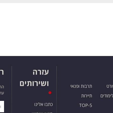
עזרה
רו
ושירותים
ורט
תרבות ופנאי
הרש
עול
לימודים
תיירות
כתבו אלינו
TOP-5