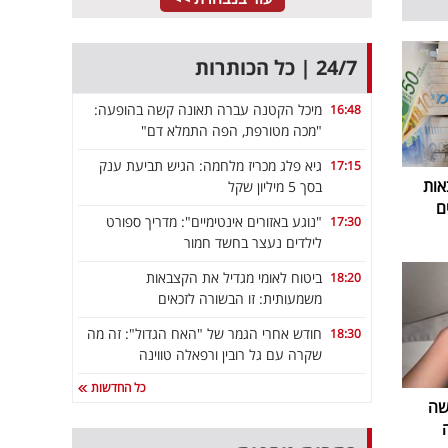
24/7 | כל הכותרות
מיכל הקטנה עברה תאונה קשה בהופעה:
16:48
"מכה מטורפת, הפה התמלא דם"
גיא פלג מכריז מלחמה: הגיש תביעת ענק
17:15
אות
בסך 5 מיליון שקל
ם
"נוגע באזורים אינטימיים": מדריך ספורט
17:30
לילדים נעצר בחשד חמור
ביטוח לאומי מגדיל את הקצבאות
18:20
משמעותית: זו הבשורה לזכאים
חודש אחרי הגמר של "האח הגדול": זה מה
18:30
שקרה עם גל רובין ורפאלה טווינה
כל החדשות
שה