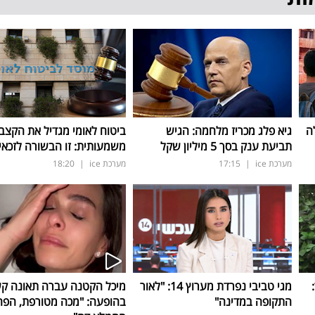
ה
גיא פלג מכריז מלחמה: הגיש
ביטוח לאומי מגדיל את הקצב
תביעת ענק בסך 5 מיליון שקל
משמעותית: זו הבשורה לזכאי
מערכת ice
|
17:15
מערכת ice
|
18:20
ד:
מגי טביבי נפרדת מערוץ 14: "לאור
מיכל הקטנה עברה תאונה ק
התקופה במדינה"
בהופעה: "מכה מטורפת, הפה