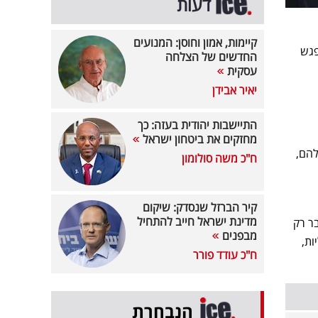
דעות
קיימות, אמון וחוסן: המנועים
פגש
החדשים של הצלחה
עסקית
יאיר אבידן
התיישבות יהודית בעזה: כך
מחזקים את ביטחון ישראל
3 החדשה שלהם,
ח"כ משה סולומון
קיר הברזל שנסדק: שיקום
מדינת ישראל חייב להתחיל
ר רק
מבפנים
גיאומטרי C ו-MG מסרה 185 חשמליות,
ח"כ עודד פורר
הנבחרת