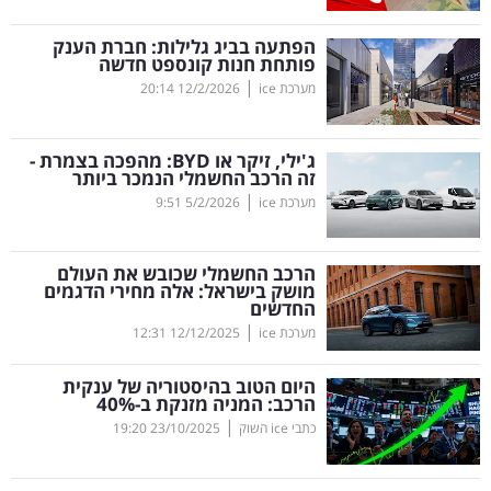
קריפטו
הפתעה בביג גלילות: חברת הענק
פותחת חנות קונספט חדשה
|
מערכת ice
12/2/2026
20:14
ויראלי
טלוויזיה
ג'ילי, זיקר או
BYD
: מהפכה בצמרת -
זה הרכב החשמלי הנמכר ביותר
עסקי
|
מערכת ice
5/2/2026
9:51
ספורט
הרכב החשמלי שכובש את העולם
קריירה
מושק בישראל: אלה מחירי הדגמים
החדשים
ולימודים
|
מערכת ice
12/12/2025
12:31
מינויים
היום הטוב בהיסטוריה של ענקית
הרכב: המניה מזנקת ב-40
%
רייטינג
|
כתבי ice השוק
23/10/2025
19:20
רכב