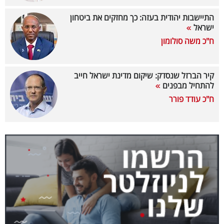
40
התיישבות יהודית בעזה: כך מחזקים את ביטחון
ישראל
ח"כ משה סולומון
שיתופי
פעולה
קיר הברזל שנסדק: שיקום מדינת ישראל חייב
להתחיל מבפנים
ח"כ עודד פורר
דרושים
ניוזלטרים
מייל
אדום