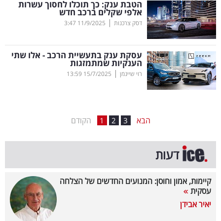
הטבת ענק: כך תוכלו לחסוך עשרות
אלפי שקלים ברכב חדש
בריאות
|
דסק צרכנות
11/9/2025
3:47
תרבות
ופנאי
עסקת ענק בתעשיית הרכב - אלו שתי
הענקיות שמתמזגות
|
רוי שיינמן
15/7/2025
13:59
תיירות
TOP-
5
הבא
הקודם
1
2
3
המילון
דעות
הכלכלי
פודקאסט
קיימות, אמון וחוסן: המנועים החדשים של הצלחה
עסקית
40
יאיר אבידן
UNDER