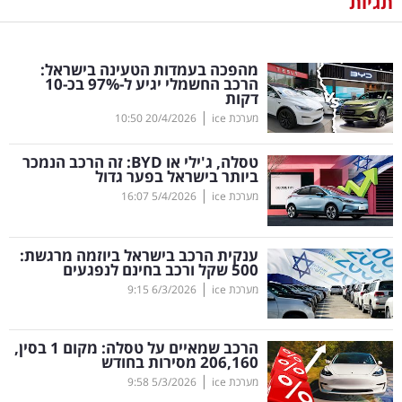
תגיות
נדל"ן
מהפכה בעמדות הטעינה בישראל:
דיגיטל
הרכב החשמלי יגיע ל-97
%
בכ-10
דקות
וטק
|
מערכת ice
20/4/2026
10:50
שיווק
טסלה, ג'ילי או
BYD
: זה הרכב הנמכר
ופרסום
ביותר בישראל בפער גדול
|
מערכת ice
5/4/2026
16:07
משפט
ענקית הרכב בישראל ביוזמה מרגשת:
מדדים
500 שקל ורכב בחינם לנפגעים
ומחקרים
|
מערכת ice
6/3/2026
9:15
דעות
הרכב שמאיים על טסלה: מקום 1 בסין,
206,160 מסירות בחודש
רכילות
|
מערכת ice
5/3/2026
9:58
עסקית