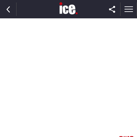
ראשי
הנבחרת
השוק
תקשורת
ומדיה
כסף
וצרכנות