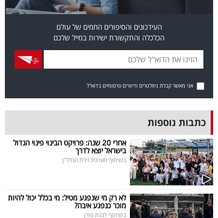
פרסמו
באייס
העידכונים והסיפורים החמים של עולם
הכלכלה והתקשורת ישירות במייל שלכם
עקבו
אחרינו:
אני מאשר קבלת ניוזלטרים ודיוורים פרסומיים בדוא"ל
כתבות נוספות
אחרי 20 שנה: פרויקט הבינוי פינוי הגדול
בישראל יוצא לדרך
בשיתוף מערכת זירת הנדל"ן
לא רק מי שנפגע מטיל: מי בכלל יכול להיות
מוכר כנפגע איבה?
בשיתוף לבנת פורן