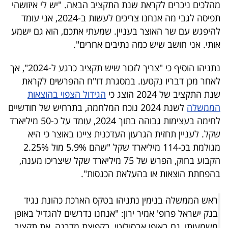
מהלכים ניכרים לקראת שנת התקציב הבאה. "יש לי איזושהי
40
תפיסה לגבי מה אנחנו צריכים לעשות ב-2024, אני עומד
להיפגש עם שר האוצר בעניין. שמעתי אתכם, הוא גם ישמע
אותי. אני חושב שיש כמה נתיבים אחרים".
שיתופי
פעולה
נתניהו הוסיף כי "צריך לזכור שיש תקציב כרגע ל-2024", אך
לאחר מכן דבריו נקטעו. במסגרת דו"ח ההפרשים לקראת
שנת התקציב של 2024 הוצג כי
הגידול הצפוי בהוצאות
הממשלה
לשנת 2024 נוכח המלחמה, בתרחיש של חודשיים
דרושים
לחימה בעצימות גבוהה בתוך 2024, עומד על כ-50 מיליארד
שקל. לעניין תחזית הגרעון העדכנית ציינו באוצר כי היא
ניוזלטרים
מגולמת בכ-114 מיליארד שקל "שהם 5.9% מול 2.25%
הקבוע בחוק, הפרש של 75 מיליארד שקל שיצריכו מענה,
בהפחתת הוצאות או בהעלאת הכנסות".
מייל
אדום
ראש הממשלה בנימין נתניהו בטקס הארכת כהונת נגיד
בנק ישראל פרופ' אמיר ירון: "אנחנו נדרשים להגדיל באופן
משמעותי, גם באופן אבסולוטי, בקפיצת מדרגה, את תקציב