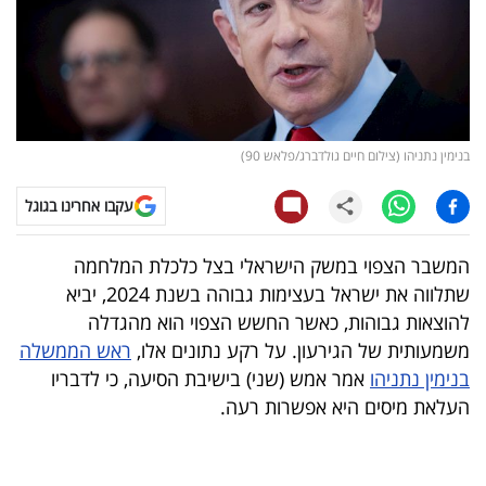
קריפטו
ויראלי
טלוויזיה
בנימין נתניהו (צילום חיים גולדברג/פלאש 90)
עסקי
עקבו אחרינו בגוגל
ספורט
המשבר הצפוי במשק הישראלי בצל כלכלת המלחמה
קריירה
שתלווה את ישראל בעצימות גבוהה בשנת 2024, יביא
ולימודים
להוצאות גבוהות, כאשר החשש הצפוי הוא מהגדלה
משמעותית של הגירעון. על רקע נתונים אלו,
ראש הממשלה
מינויים
בנימין נתניהו
אמר אמש (שני) בישיבת הסיעה, כי לדבריו
העלאת מיסים היא אפשרות רעה.
רייטינג
רכב