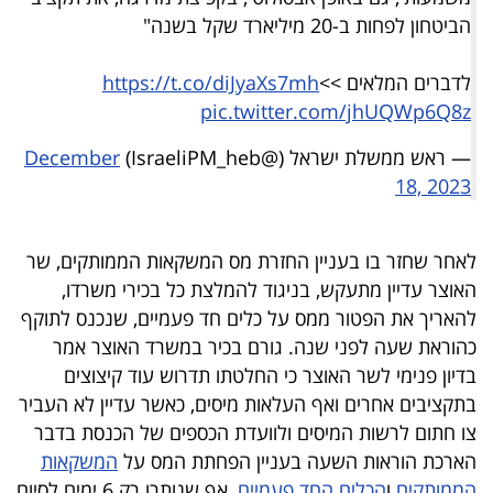
פרסמו
הביטחון לפחות ב-20 מיליארד שקל בשנה"
באייס
לדברים המלאים >>
https://t.co/diJyaXs7mh
עקבו
pic.twitter.com/jhUQWp6Q8z
אחרינו:
— ראש ממשלת ישראל (@IsraeliPM_heb)
December
18, 2023
לאחר שחזר בו בעניין החזרת מס המשקאות הממותקים, שר
האוצר עדיין מתעקש, בניגוד להמלצת כל בכירי משרדו,
להאריך את הפטור ממס על כלים חד פעמיים, שנכנס לתוקף
כהוראת שעה לפני שנה. גורם בכיר במשרד האוצר אמר
בדיון פנימי לשר האוצר כי החלטתו תדרוש עוד קיצוצים
בתקציבים אחרים ואף העלאות מיסים, כאשר עדיין לא העביר
צו חתום לרשות המיסים ולוועדת הכספים של הכנסת בדבר
הארכת הוראות השעה בעניין הפחתת המס על
המשקאות
הממותקים
ו
הכלים החד פעמיים
, אף שנותרו רק 6 ימים לסיום