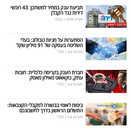
תביעת ענק במחיר למשתכן: 43 רוכשי
דירות נגד הקבלן
איציק יצחקי
|
6:02
הסתערות על מניות נובולוג: בעלי
השליטה בעסקה של 91 מיליון שקל
מערכת ice
|
7:03
חברת הענק בקריסה כלכלית: חובות
עתק, נוקאאוט מאילון מאסק
מערכת ice
|
7:03
ביטוח לאומי בבשורה למקבלי הקצבאות:
התשלום הראשון בדרך לחשבונכם
מערכת ice
|
7:02