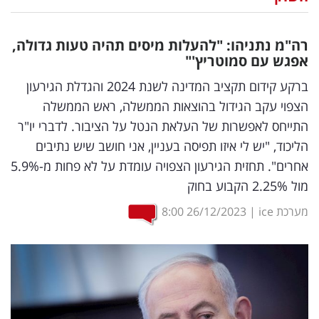
נדל"ן
רה"מ נתניהו: "להעלות מיסים תהיה טעות גדולה,
דיגיטל
אפגש עם סמוטריץ'"
וטק
ברקע קידום תקציב המדינה לשנת 2024 והגדלת הגירעון
הצפוי עקב הגידול בהוצאות הממשלה, ראש הממשלה
שיווק
התייחס לאפשרות של העלאת הנטל על הציבור. לדברי יו"ר
ופרסום
הליכוד, "יש לי איזו תפיסה בעניין, אני חושב שיש נתיבים
אחרים". תחזית הגירעון הצפויה עומדת על לא פחות מ-5.9%
משפט
מול 2.25% הקבוע בחוק
מדדים
מערכת ice
|
26/12/2023
8:00
ומחקרים
דעות
רכילות
עסקית