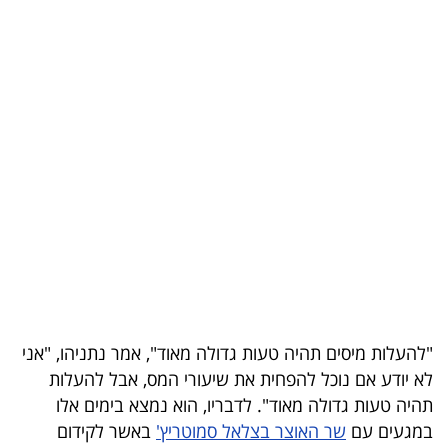
בריאות
תרבות
ופנאי
תיירות
TOP-
5
המילון
הכלכלי
"להעלות מיסים תהיה טעות גדולה מאוד", אמר נתניהו, "אני
פודקאסט
לא יודע אם נוכל להפחית את שיעורי המס, אבל להעלות
40
תהיה טעות גדולה מאוד". לדבריו, הוא נמצא בימים אלו
במגעים עם
שר האוצר בצלאל סמוטריץ'
באשר לקידום
UNDER