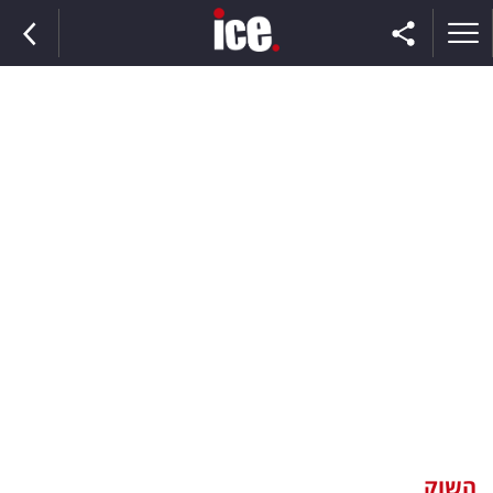
ראשי
הנבחרת
השוק
תקשורת
ומדיה
כסף
וצרכנות
השוק