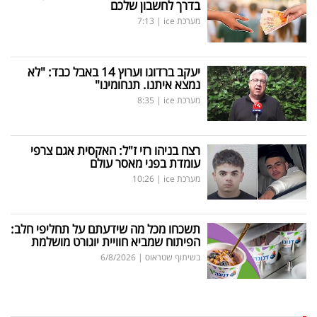
בדרך לחשבון שלכם
מערכת ice
|
7:13
יעקב ברדוגו וערוץ 14 באבל כבד: "לא
נמצא איתנו. תנחומינו"
מערכת ice
|
8:35
רצח בניהו רזי ז"ל: האקסית אגם צרפי
עומדת בפני מאסר עולם
מערכת ice
|
10:26
תשכחו מכל מה שידעתם על תחליפי חלב:
הפיתוח שמביא חוויית יוגורט מושלמת
בשיתוף שטראוס
|
6/8/2026