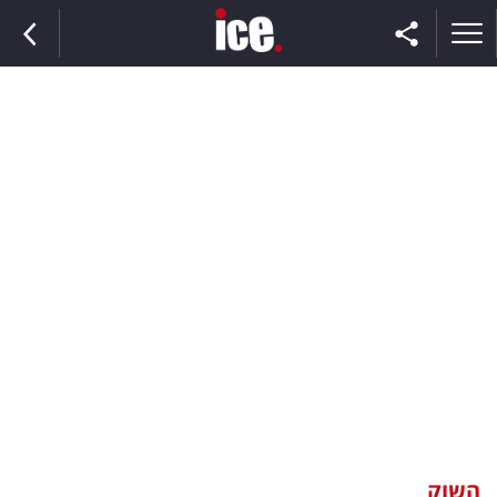
ראשי
הנבחרת
השוק
תקשורת
ומדיה
כסף
וצרכנות
השוק