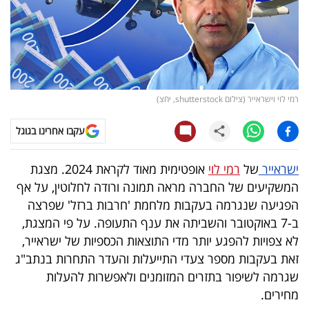
קריפטו
ויראלי
טלוויזיה
רמי לוי וישראייר (צילום shutterstock, יחצ)
עסקי
עקבו אחרינו בגוגל
ספורט
ישראייר
של
רמי לוי
אופטימית מאוד לקראת 2024. מצגת
קריירה
המשקיעים של החברה מראה תמונה ורודה לחלוטין, על אף
ולימודים
הפגיעה שנגרמה בעקבות מלחמת 'חרבות ברזל' שפרצה
ב-7 באוקטובר והשביתה את ענף התעופה. על פי המצגת,
מינויים
לא צפויות להפגע יותר מדי התוצאות הכספיות של ישראייר,
זאת בעקבות מספר צעדי התייעלות והעדר התחרות בנתב"ג
רייטינג
שגרמה לשיפור בתזרים המזומנים ולאפשרות להעלות
מחירים.
רכב