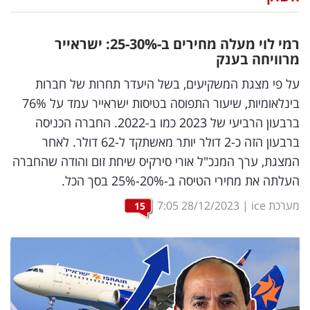
נדל"ן
רמי לוי מעלה מחירים ב-25-30
%
: ישראייר
דיגיטל
מרוויחה בענק
וטק
על פי מצגת המשקיעים, בשל היעדר תחרות של חברות
בינלאומיות, שיעור התפוסה בטיסות ישראייר עמד על 76%
שיווק
ברבעון הרביעי של 2023 כמו ב-2022. החברה הכניסה
ופרסום
ברבעון הזה כ-2 דולר יותר מאשתקד ל-62 דולר. לאחר
המצגת, ערך המנכ"ל אורי סירקיס שיחת זום והודה שהחברה
משפט
העלתה את מחירי הטיסה ב-20%-25% בסך הכל.
מדדים
מערכת ice
|
28/12/2023
7:05
15
ומחקרים
דעות
רכילות
עסקית