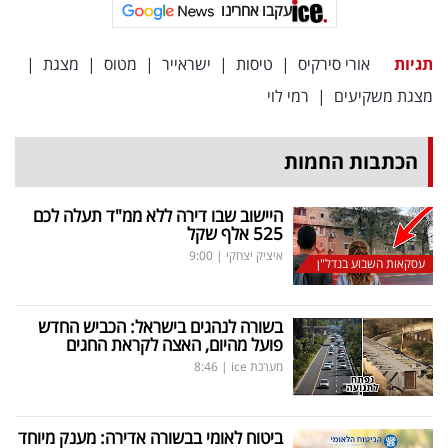
עקבו אחרינו
תגיות
אורי סירקיס
|
טיסות
|
ישראייר
|
מטוס
|
מצגת
|
מצגת משקיעים
|
רמי לוי
הכתבות החמות
היישוב שבו דירה ללא ממ"ד תעלה לכם
525 אלף שקל
איציק יצחקי
|
9:00
עסקאות השבוע בנדל"ן
בשורה לנהגים בישראל: הכביש החדש
פועל מהיום, האצה לקראת החגים
מערכת ice
|
8:46
ביטוח לאומי בבשורה אדירה: מענק מיוחד