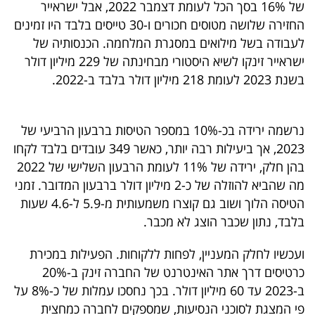
של 16% בסך הכל לעומת דצמבר 2022, אבל ישראייר
40
החזירה שלושה מטוסים חכורים ו-30 טייסים בלבד היו זמינים
לעבודה בשל מילואים במסגרת המלחמה. הכנסותיה של
ישראייר זינקו לשיא היסטורי מבחינתה של 229 מיליון דולר
שיתופי
בשנת 2023 לעומת 218 מיליון דולר בלבד ב-2022.
פעולה
נרשמה ירידה בכ-10% במספר הטיסות ברבעון הרביעי של
2023, אך ביעילות רבה יותר, כאשר 349 עובדים בלבד לקחו
דרושים
בהן חלק, ירידה של 11% לעומת הרבעון השלישי של 2022
מה שהביא להוזלה של כ-2 מיליון דולר ברבעון המדובר. זמני
ניוזלטרים
הטיסה הלוך ושוב גם קוצרו משמעותית מ-5.9 ל-4.6 שעות
בלבד, נתון שכבר הוצג לא מכבר.
מייל
ועכשיו לחלק המעניין, לפחות ללקוחות. הפעילות במכירת
אדום
כרטיסים דרך אתר האינטרנט של החברה זינק ב-20%
ב-2023 עד 60 מיליון דולר. בכך נחסכו עמלות של כ-8% על
פי המצגת לסוכני הנסיעות, שמספקים לחברה כמחצית