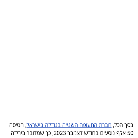
בריאות
תרבות
ופנאי
תיירות
TOP-
5
המילון
הכלכלי
פודקאסט
40
בסך הכל,
חברת התעופה השנייה בגודלה בישראל
, הטיסה
50 אלף נוסעים בחודש דצמבר 2023, כך שמדובר בירידה
UNDER