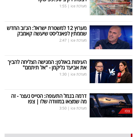
מערכת ice
|
1:55
מערוץ 12 למשטרת ישראל: הג'וב החדש
שממתין לפאנליסט שיעשה קאמבק
מערכת ice
|
2:47
העימות באולפן: המגישה הצליחה להביך
את אביעד גליקמן - "אל תיתמם"
מערכת ice
|
1:30
דרמה בנמל התעופה: הטייס נעצר - זה
מה שמצאו במזוודה שלו | צפו
מערכת ice
|
3:50
צפו