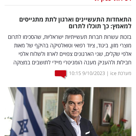
נדל"ן
התאחדות התעשיינים וארגון לתת מתגייסים
דיגיטל
למאמץ: כך תוכלו לתרום
וטק
בזכות עשרות חברות תעשייתיות ישראליות, שהסכימו לתרום
מוצרי מזון, ביגוד, ציוד רפואי וטואלטיקה בהיקף של מאות
שיווק
אלפי שקלים, שני הארגונים צפויים לארוז ולשלוח אלפי
ופרסום
חבילות ולהעניק מענה הומניטרי מיידי לתושבים במצוקה
משפט
מערכת ice
|
9/10/2023
10:15
מדדים
ומחקרים
דעות
רכילות
עסקית