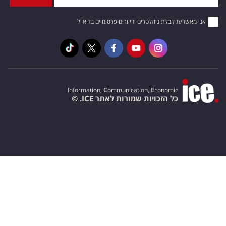
אני מאשר/ת קבלת ניוזלטרים ודיוורים פרסומיים בדוא"ל
I
nformation,
C
ommunication,
E
conomic
כל הזכויות שמורות לאתר ICE. ©