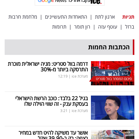
עקבו אחרינו
תגיות
ארגון לתת
|
התאחדות התעשיינים
|
מלחמת חרבות
ברזל
|
עוטף עזה
|
רון תומר
|
תרומות
הכתבות החמות
דרמה בוול סטריט: מניה ישראלית מוכרת
התרסקה ביותר מ-30
%
מערכת ice
|
12:19
סיכום המסחר בוול סטריט
בגיל 22 בלבד: כוכב הרשת הישראלי
בעסקת ענק - זה שווי הוילה שלו
מערכת ice
|
3:21
אושר עד משיקה להיט חדש במחיר
רצפה: רק ב-39.90 שקל