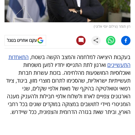
קריפטו
ויראלי
רון תומר (צילום יוסי אלוני)
טלוויזיה
עקבו אחרינו בגוגל
עסקי
בעקבות היציאה למלחמה והמצב הקשה בשטח,
התאחדות
ספורט
התעשיינים
וארגון לתת התגייסו יחדיו למען משפחות
ואוכלוסיות המושפעות מהלחימה. בזכות עשרות חברות
קריירה
תעשייתיות ישראליות, שהסכימו לתרום מוצרי מזון, ביגוד, ציוד
ולימודים
רפואי וטואלטיקה בהיקף של מאות אלפי שקלים, שני
הארגונים צפויים לארוז ולשלוח אלפי חבילות ולהעניק מענה
מינויים
הומניטרי מיידי לתושבים במצוקה במוקדים שונים בכל רחבי
הארץ, וביתר שאת בגזרה הדרומית והצפונית, ככל שיידרש.
רייטינג
רכב