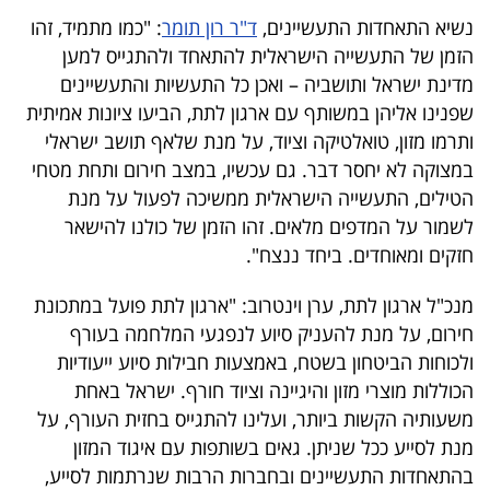
40
נשיא התאחדות התעשיינים,
ד"ר רון תומר
: "כמו מתמיד, זהו
הזמן של התעשייה הישראלית להתאחד ולהתגייס למען
מדינת ישראל ותושביה – ואכן כל התעשיות והתעשיינים
שיתופי
שפנינו אליהן במשותף עם ארגון לתת, הביעו ציונות אמיתית
פעולה
ותרמו מזון, טואלטיקה וציוד, על מנת שלאף תושב ישראלי
במצוקה לא יחסר דבר. גם עכשיו, במצב חירום ותחת מטחי
הטילים, התעשייה הישראלית ממשיכה לפעול על מנת
לשמור על המדפים מלאים. זהו הזמן של כולנו להישאר
דרושים
חזקים ומאוחדים. ביחד ננצח".
ניוזלטרים
מנכ"ל ארגון לתת, ערן וינטרוב: "ארגון לתת פועל במתכונת
חירום, על מנת להעניק סיוע לנפגעי המלחמה בעורף
ולכוחות הביטחון בשטח, באמצעות חבילות סיוע ייעודיות
מייל
הכוללות מוצרי מזון והיגיינה וציוד חורף. ישראל באחת
אדום
משעותיה הקשות ביותר, ועלינו להתגייס בחזית העורף, על
מנת לסייע ככל שניתן. גאים בשותפות עם איגוד המזון
בהתאחדות התעשיינים ובחברות הרבות שנרתמות לסייע,