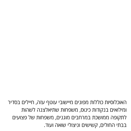
בריאות
תרבות
ופנאי
תיירות
TOP-
5
המילון
הכלכלי
האוכלוסיות כוללות מפונים מיישובי עוטף עזה, חיילים בסדיר
פודקאסט
ומילואים בנקודות כינוס, משפחות שתיאלצנה לשהות
לתקופה ממושכת במרחבים מוגנים, משפחות של פצועים
40
בבתי החולים, קשישים וניצולי שואה ועוד.
UNDER