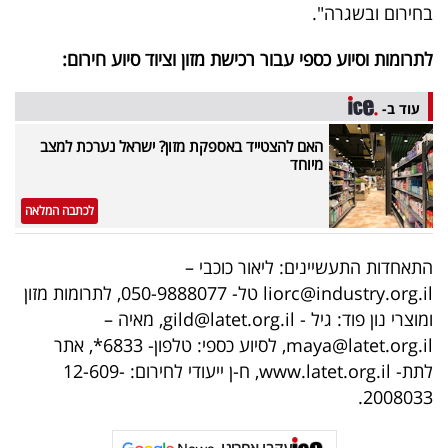
פרסמו
בחירום ובשגרה".
באייס
לתרומות וסיוע כספי עבור רכישת מזון וציוד סיוע חירום:
עקבו
עוד ב-
אחרינו:
האם להצטייד באספקת מזון? ישראל נערכת למצב
מיוחד
לכתבה המלאה
התאחדות התעשיינים: ליאור כוכבי –
liorc@industry.org.il טל- 050-9888077, לתרומות מזון
ומוצרי נון פוד: גיל - gild@latet.org.il, מאיה –
maya@latet.org.il, לסיוע כספי: טלפון- 6833*, אתר
לתת- www.latet.org.il, ח-ן ייעודי לחירום: 12-609-
2008033.