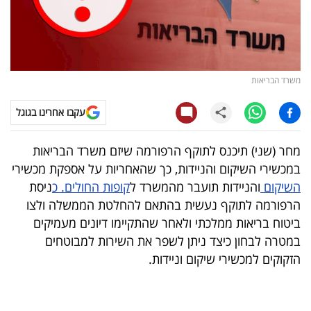
קריפטו
ויראלי
משרד הבריאות
טלוויזיה
עקבו אחרינו בגוגל
עסקי
ספורט
מחר (שני) תיכנס לתוקף הרפורמה שיזם משרד הבריאות
במכשירי השיקום והניידות, כך שהאחריות על אספקת מכשירי
קריירה
השיקום
והניידות תועבר מהמשרד ל
קופות החולים. כ
ניסת
ולימודים
הרפורמה לתוקף נעשית בהתאם להחלטת הממשלה ולצו
ביטוח בריאות ממלכתי ולאחר שהתקיימו דיונים מעמיקים
מינויים
במטרה לבחון כיצד ניתן לשפר את השירות למבוטחים
הזקוקים למכשירי שיקום וניידות.
רייטינג
רכב