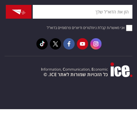
אני מאשר/ת קבלת ניוזלטרים ודיוורים פרסומיים בדוא"ל
I
nformation,
C
ommunication,
E
conomic
כל הזכויות שמורות לאתר ICE. ©