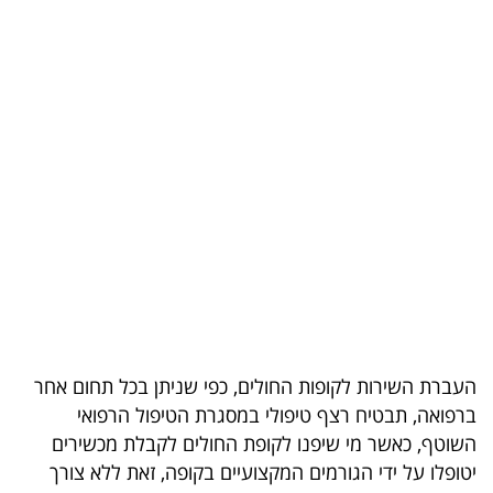
בריאות
תרבות
ופנאי
תיירות
TOP-
5
המילון
הכלכלי
העברת השירות לקופות החולים, כפי שניתן בכל תחום אחר
פודקאסט
ברפואה, תבטיח רצף טיפולי במסגרת הטיפול הרפואי
השוטף, כאשר מי שיפנו לקופת החולים לקבלת מכשירים
40
יטופלו על ידי הגורמים המקצועיים בקופה, זאת ללא צורך
UNDER