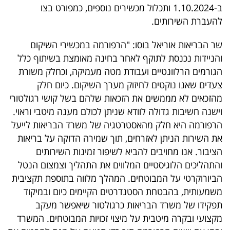
פרסמו
ב-1.10.2024 ותכלול מכשירים נוספים, כמפורט בצו
באייס
להעברת השירותים.
שר הבריאות אוריאל בוסו: "הרפורמה במכשירי השיקום
עקבו
והניידות נכנסת לתוקף לאחר בחינה מאומצת בשיתוף כלל
אחרינו:
הגורמים הרלוונטיים ועבודת מטה מעמיקה, וכחלק משורת
צעדים שאנו נוקטים לחיזוק מערך השיקום. כיום חלק
מהזכאים לא מממשים את הזכאות שלהם בשל קושי רגולטורי
וישנה חשיבות גדולה לוודא שניתן לכולם מענה מיטבי וראוי.
הרפורמה היא חלק מהאסטרטגיה של משרד הבריאות לייעל
את השירות הניתן לאזרחים, תוך שמירה הדוקה על בריאות
הציבור. אנו מחויבים להביא לשיפור זמינות השירותים
והתהליכים הלוגיסטיים המלווים את התהליך וצמצום הנטל
הביורוקרטי על המבוטחים. המהלך מלווה בתוספת תקציבית
משמעותית, בהבטחת הסטנדרטים הקיימים כיום ובמיקוד
תפקידו של משרד הבריאות כרגולטור שיאפשר מעקב
מקצועי ובקרה מיטבית על מיצוי זכויות המבוטחים. המשרד