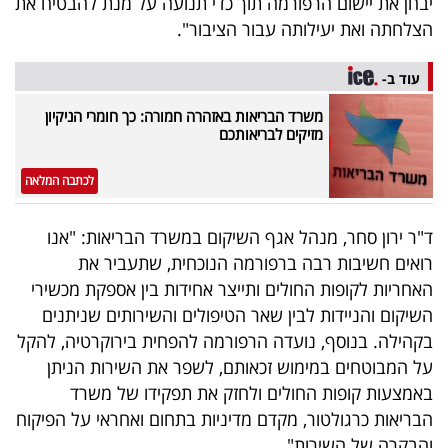
יבחן את יישום הרפורמה תוך כדי תנועה על מנת להבטיח את
הצלחתה ואת יעילותה עבור הציבור".
עוד ב-
משרד הבריאות באזהרה חמורה: כך חומרי הניקיון
מזיקים לבריאותכם
לכתבה המלאה
ד"ר ירון סחר, מנהל אגף השיקום במשרד הבריאות: "אנו
רואים חשיבות רבה ברפורמה הנוכחית, שתעביר את
האחריות לקופות החולים ותייצר אחידות בין אספקת מכשירי
השיקום והניידות לבין שאר הטיפולים והשירותים שניתנים
בקהילה. בנוסף, נועדה הרפורמה להפחית בירוקרטיה, להקל
על המבוטחים במימוש זכאותם, לשפר את השירות הניתן
באמצעות קופות החולים ולחזק את תפקידו של משרד
הבריאות כרגולטור, מקדם מדיניות בתחום ואחראי על הפיקוח
והבקרה של השירות".