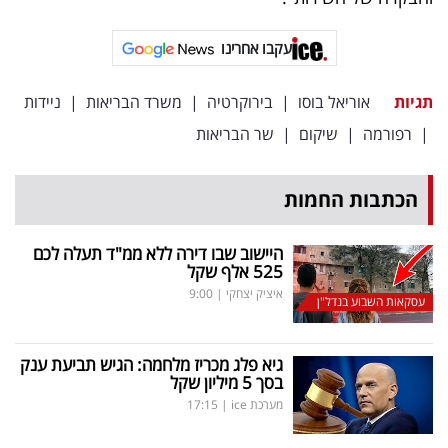
עקבו אחרינו
תגיות
אוריאל בוסו
|
בירוקרטיה
|
משרד הבריאות
|
ניידות
|
רפורמה
|
שיקום
|
שר הבריאות
הכתבות החמות
היישוב שבו דירה ללא ממ"ד תעלה לכם
525 אלף שקל
איציק יצחקי
|
9:00
עסקאות השבוע בנדל"ן
גיא פלג מכריז מלחמה: הגיש תביעת ענק
בסך 5 מיליון שקל
מערכת ice
|
17:15