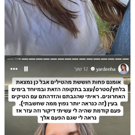
פרסמו
באייס
עקבו
אחרינו: