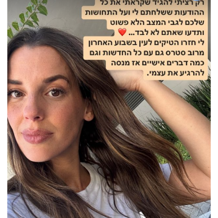
40
שיתופי
פעולה
דרושים
ניוזלטרים
מייל
אדום