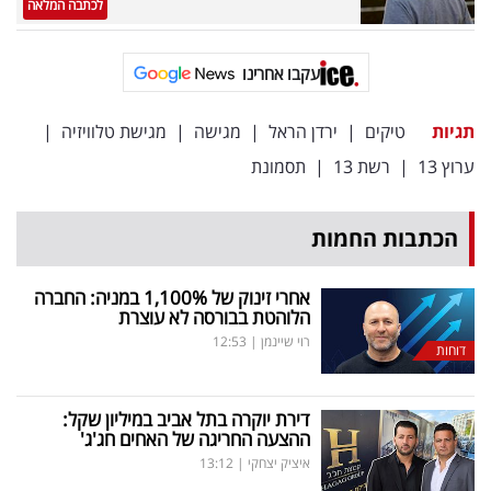
לכתבה המלאה
עקבו אחרינו
תגיות
טיקים
|
ירדן הראל
|
מגישה
|
מגישת טלוויזיה
|
ערוץ 13
|
רשת 13
|
תסמונת
הכתבות החמות
אחרי זינוק של 1,100
%
במניה: החברה
הלוהטת בבורסה לא עוצרת
רוי שיינמן
|
12:53
דוחות
דירת יוקרה בתל אביב במיליון שקל:
ההצעה החריגה של האחים חג'ג'
איציק יצחקי
|
13:12