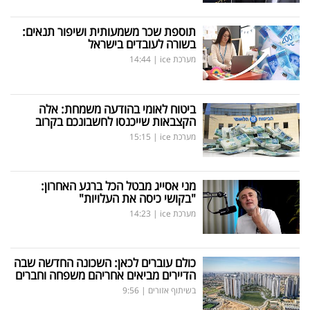
תוספת שכר משמעותית ושיפור תנאים:
בשורה לעובדים בישראל
מערכת ice
|
14:44
ביטוח לאומי בהודעה משמחת: אלה
הקצבאות שייכנסו לחשבונכם בקרוב
מערכת ice
|
15:15
מני אסייג מבטל הכל ברגע האחרון:
"בקושי כיסה את העלויות"
מערכת ice
|
14:23
כולם עוברים לכאן: השכונה החדשה שבה
הדיירים מביאים אחריהם משפחה וחברים
בשיתוף אזורים
|
9:56