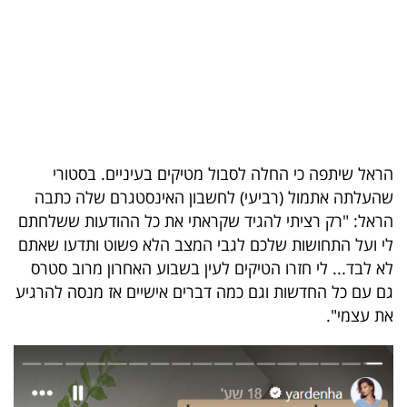
בריאות
תרבות
ופנאי
תיירות
הראל שיתפה כי החלה לסבול מטיקים בעיניים. בסטורי
TOP-
שהעלתה אתמול (רביעי) לחשבון האינסטגרם שלה כתבה
5
הראל: "רק רציתי להגיד שקראתי את כל ההודעות ששלחתם
לי ועל התחושות שלכם לגבי המצב הלא פשוט ותדעו שאתם
המילון
לא לבד... לי חזרו הטיקים לעין בשבוע האחרון מרוב סטרס
הכלכלי
גם עם כל החדשות וגם כמה דברים אישיים אז מנסה להרגיע
את עצמי".
פודקאסט
40
UNDER