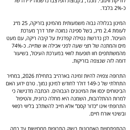
לזריקת וויגובי. מנגד, בקבוצת הפלצבו נרשמה ירידה של
כ-2% בלבד.
בריאות
תרבות
המינון בגלולה גבוה משמעותית מהמינון בזריקה, 25 מ״ג
לעומת 2.4 מ״ג, בשל ספיגה נמוכה יותר דרך מערכת
ופנאי
העיכול. לכן נדרשת נטילה קפדנית על קיבה ריקה, עם מעט
תיירות
מים והמתנה של חצי שעה לפני אכילה או שתייה. כ-74%
מהמשתתפים חוו תופעות לוואי במערכת העיכול, בשיעור
TOP-
דומה לזה שנצפה בזריקות.
5
התרופה צפויה להיות זמינה בארה״ב בתחילת 2026, במחיר
המילון
התחלתי של כ-149 דולר לחודש למינון נמוך. טרם ידוע האם
הכלכלי
הביטוחים יכסו את המינונים הגבוהים. הכתבה מדגישה כי
למרות ההתלהבות, השמנה היא מחלה כרונית, והטיפול
פודקאסט
התרופתי אינו “כדור קסם” אלא חייב להשתלב בליווי רפואי
ובשינוי אורח חיים.
40
UNDER
ההתפתחויות האחרונות בשוק התרופות ממחישות עד כמה