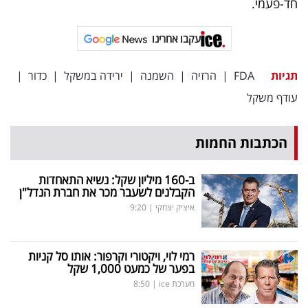
חד-פעמי.
עקבו אחרינו
תגיות
FDA
|
הרזיה
|
השמנה
|
ירידה במשקל
|
כדור
|
עודף משקל
הכתבות החמות
ב-160 מיליון שקל: נשיא התאחדות
הקבלנים לשעבר מכר את חברת הנדל"ן
איציק יצחקי
|
9:20
רמי לוי, ויקטורי וקרפור: אותו סל קניות
בפער של כמעט 1,000 שקל
מערכת ice
|
8:50