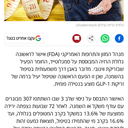
קריפטו
ויראלי
גלולת הרזיה (צילום shutterstock)
טלוויזיה
עקבו אחרינו בגוגל
עסקי
מנהל המזון והתרופות האמריקני (FDA) אישר לראשונה
ספורט
גלולת הרזיה המבוססת על סמגלוטייד, החומר הפעיל
שבזריקת וויגובי. מדובר באבן דרך משמעותית בטיפול
קריירה
בהשמנה, שכן זו הפעם הראשונה שטיפול יעיל ברמה של
ולימודים
זריקות GLP-1 מוצע בנטילה פומית.
מינויים
האישור התבסס על ניסוי שלב 3 שבו השתתפו 307 מבוגרים
עם עודף משקל או השמנה. לאחר 72 שבועות נצפתה ירידה
רייטינג
ממוצעת של 13.6% במשקל בקרב המטופלים בגלולה, ועד
16.6% בקרב מי שהתמידו בטיפול, תוצאות כמעט זהות
רכב