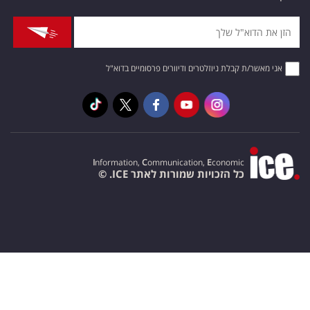
אני מאשר/ת קבלת ניוזלטרים ודיוורים פרסומיים בדוא"ל
I
nformation,
C
ommunication,
E
conomic
כל הזכויות שמורות לאתר ICE. ©