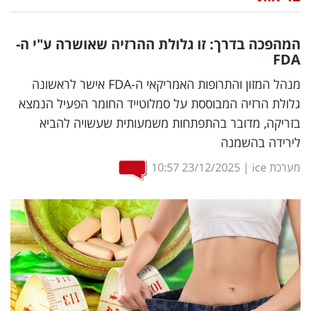
נדל"ן
המהפכה בדרך: זו גלולת ההרזיה שאושרה ע"י ה-
דיגיטל
FDA
וטק
מנהל המזון והתרופות האמריקאי ה-FDA אישר לראשונה
גלולת הרזיה המבוססת על סמלוטייד החומר הפעיל הנמצא
שיווק
בזריקה, מדובר בהתפתחות משמעותית שעשויה להביא
ופרסום
לירידה בהשמנה
משפט
מערכת ice
|
23/12/2025
10:57
מדדים
ומחקרים
דעות
רכילות
עסקית