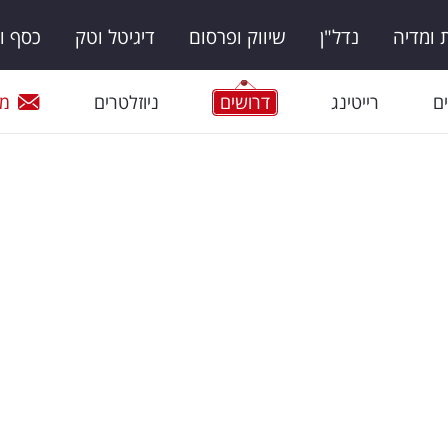
ומדיה
נדל"ן
שיווק ופרסום
דיגיטל וטק
כסף ו
ם
רייטינג
דרושים
ניוזלטרים
מי