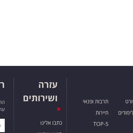
עזרה
רו
ושירותים
ורט
תרבות ופנאי
הרש
עול
לימודים
תיירות
כתבו אלינו
TOP-5