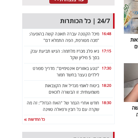
24/7 | כל הכותרות
מיכל הקטנה עברה תאונה קשה בהופעה:
16:48
אות
"מכה מטורפת, הפה התמלא דם"
ם
גיא פלג מכריז מלחמה: הגיש תביעת ענק
17:15
בסך 5 מיליון שקל
"נוגע באזורים אינטימיים": מדריך ספורט
17:30
לילדים נעצר בחשד חמור
ביטוח לאומי מגדיל את הקצבאות
18:20
משמעותית: זו הבשורה לזכאים
חודש אחרי הגמר של "האח הגדול": זה מה
18:30
שה
שקרה עם גל רובין ורפאלה טווינה
כל החדשות