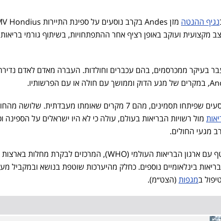
נגיף ההנטה
מקצועית ועוקב באופן רציף אחר ההתפתחויות, בשיתוף גורמי בריאות
עבר בעיקר ממכרסמים, בהם עכברים וחולדות. העברה מאדם לאדם נדירה
נכון להיום (שלישי), דווח על 9 נוסעים שפיתחו תסמינים, מהם 7 מקרים שאומתו מעבדתית. שלושה 
אות
מול רשויות הבריאות בעולם, עולה כי לא היו ישראלים על הספינה וכי
ב מגעי החולים.
משרד הבריאות נמצא בקשר שוטף עם ארגון הבריאות העולמי (WHO), המרכזים לבקרת מחלו
CDC ו-ECDC) וגורמי בריאות בינלאומיים נוספים. כחלק מהיערכות שוטפת בנושא ובמקביל מע
יפול ב
מגפות
(הצט״מ).