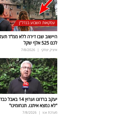
עסקאות השבוע בנדל"ן
היישוב שבו דירה ללא ממ"ד תעל
לכם 525 אלף שקל
איציק יצחקי
|
7/8/2026
יעקב ברדוגו וערוץ 14 באבל כב
"לא נמצא איתנו. תנחומינו"
מערכת ice
|
7/8/2026