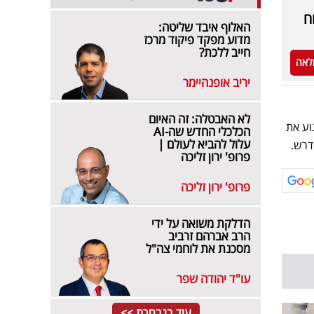
ח
האלוף איבד שליטה:
מדוע מפקד פיקוד מרכז
חייב ללכת?
לאה
יריב אופנהיימר
לא האבטלה: זה האיום
וע את
הכלכלי החדש שה-AI
עלול להביא לעולם |
דרש.
פרופ' ירון זליכה
פרופ' ירון זליכה
הדלקת משואה על ידי
הרב אברהם זרביב
מסכנת את לוחמי צה"ל
עו"ד יהודה שפר
עוד בנבחרת >>