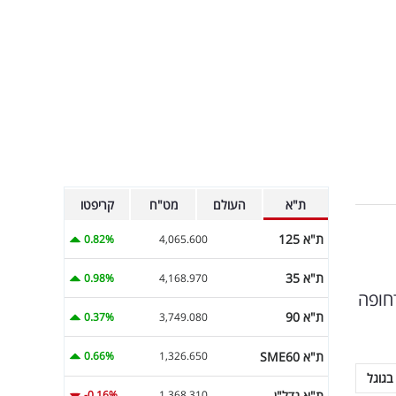
ת"א
העולם
מט"ח
קריפטו
ת"א 125
0.82%
4,065.600
ת"א 35
0.98%
4,168.970
חופה
ת"א 90
0.37%
3,749.080
ת"א SME60
0.66%
1,326.650
בגוגל
ת"א נדל"ן
-0.16%
1,368.310