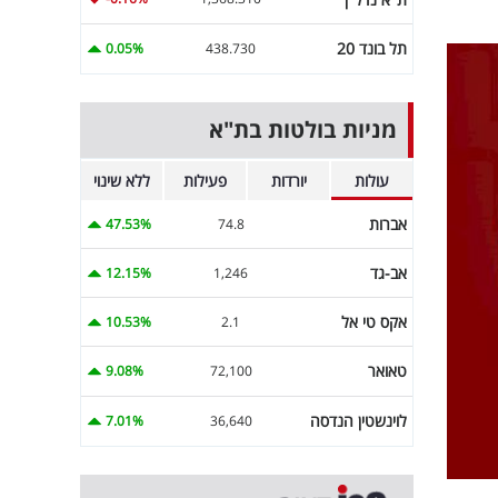
תל בונד 20
0.05%
438.730
מניות בולטות בת"א
עולות
יורדות
פעילות
ללא שינוי
אברות
47.53%
74.8
אב-גד
12.15%
1,246
אקס טי אל
10.53%
2.1
טאואר
9.08%
72,100
לוינשטין הנדסה
7.01%
36,640