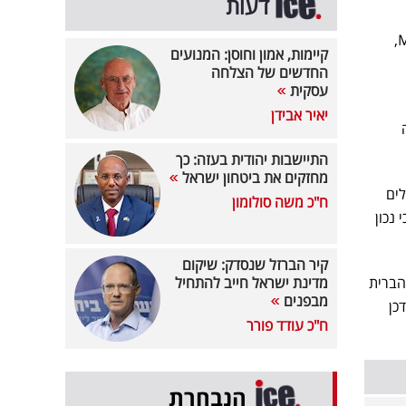
דעות
מזן Andes בקרב נוסעים על ספינת התיירות MV Hondius,
קיימות, אמון וחוסן: המנועים
החדשים של הצלחה
עסקית
יאיר אבידן
התיישבות יהודית בעזה: כך
מחזקים את ביטחון ישראל
מהחולים
ח"כ משה סולומון
 נכון
קיר הברזל שנסדק: שיקום
ת בארצות הברית
מדינת ישראל חייב להתחיל
מבפנים
דכן
ח"כ עודד פורר
הנבחרת