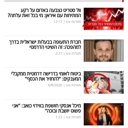
וול סטריט נצבעה באדום על רקע
המתיחות עם איראן: מי בכל זאת עלתה?
מערכת ice
|
12:17
סיכום המסחר בוול סטריט
חברת התעופה בבעלות ישראלית בדרך
למהפכה: זה השינוי הדרמטי
מערכת ice
|
2:27
ביטוח לאומי בדרישה דרמטית ממקבלי
המענקים: "להחזיר את הכסף"
מערכת ice
|
6/8/2026
מיכל אנסקי חושפת בווידוי כואב: "אני
פשוט יושבת ובוכה"
מערכת ice
|
1:23