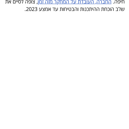
חיפה.
החברה, העובדת על המחקר מזה זמן
, צופה לסיים את
בריאות
שלב הוכחת ההיתכנות והבטיחות עד אמצע 2023.
תרבות
ופנאי
תיירות
TOP-
5
המילון
הכלכלי
פודקאסט
40
UNDER