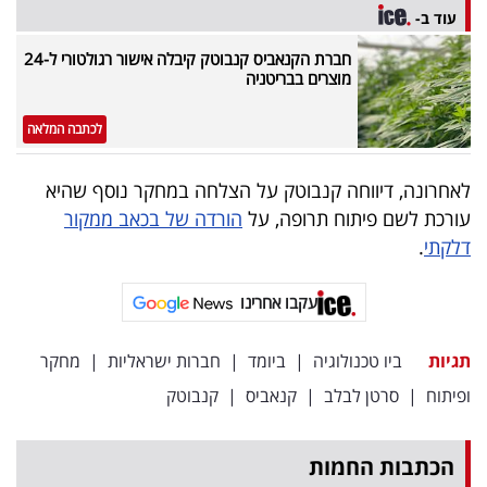
עוד ב-
חברת הקנאביס קנבוטק קיבלה אישור רגולטורי ל-24
מוצרים בבריטניה
לכתבה המלאה
לאחרונה, דיווחה קנבוטק על הצלחה במחקר נוסף שהיא
עורכת לשם פיתוח תרופה, על
הורדה של בכאב ממקור
דלקתי
.
עקבו אחרינו
תגיות
ביו טכנולוגיה
|
ביומד
|
חברות ישראליות
|
מחקר
ופיתוח
|
סרטן לבלב
|
קנאביס
|
קנבוטק
הכתבות החמות