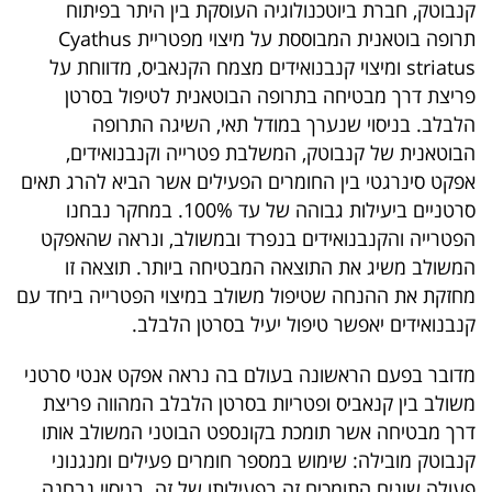
קנבוטק, חברת ביוטכנולוגיה העוסקת בין היתר בפיתוח
40
תרופה בוטאנית המבוססת על מיצוי מפטריית Cyathus
striatus ומיצוי קנבנואידים מצמח הקנאביס, מדווחת על
פריצת דרך מבטיחה בתרופה הבוטאנית לטיפול בסרטן
שיתופי
הלבלב. בניסוי שנערך במודל תאי, השיגה התרופה
פעולה
הבוטאנית של קנבוטק, המשלבת פטרייה וקנבנואידים,
אפקט סינרגטי בין החומרים הפעילים אשר הביא להרג תאים
סרטניים ביעילות גבוהה של עד 100%. במחקר נבחנו
הפטרייה והקנבנואידים בנפרד ובמשולב, ונראה שהאפקט
דרושים
המשולב משיג את התוצאה המבטיחה ביותר. תוצאה זו
מחזקת את ההנחה שטיפול משולב במיצוי הפטרייה ביחד עם
ניוזלטרים
קנבנואידים יאפשר טיפול יעיל בסרטן הלבלב.
מדובר בפעם הראשונה בעולם בה נראה אפקט אנטי סרטני
מייל
משולב בין קנאביס ופטריות בסרטן הלבלב המהווה פריצת
אדום
דרך מבטיחה אשר תומכת בקונספט הבוטני המשולב אותו
קנבוטק מובילה: שימוש במספר חומרים פעילים ומנגנוני
פעולה שונים התומכים זה בפעילותו של זה. בניסוי נבחנה