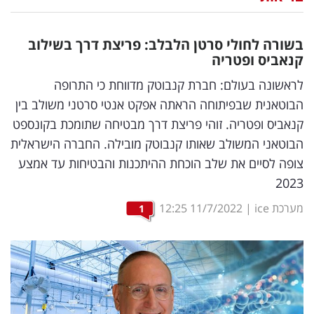
נדל"ן
בשורה לחולי סרטן הלבלב: פריצת דרך בשילוב
דיגיטל
קנאביס ופטריה
וטק
לראשונה בעולם: חברת קנבוטק מדווחת כי התרופה
הבוטאנית שבפיתוחה הראתה אפקט אנטי סרטני משולב בין
שיווק
קנאביס ופטריה. זוהי פריצת דרך מבטיחה שתומכת בקונספט
ופרסום
הבוטאני המשולב שאותו קנבוטק מובילה. החברה הישראלית
צופה לסיים את שלב הוכחת ההיתכנות והבטיחות עד אמצע
משפט
2023
מדדים
מערכת ice
|
11/7/2022
12:25
1
ומחקרים
דעות
רכילות
עסקית