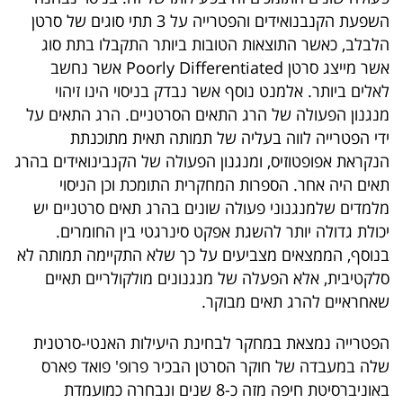
פרסמו
השפעת הקנבנואידים והפטרייה על 3 תתי סוגים של סרטן
באייס
הלבלב, כאשר התוצאות הטובות ביותר התקבלו בתת סוג
אשר מייצג סרטן Poorly Differentiated אשר נחשב
עקבו
לאלים ביותר. אלמנט נוסף אשר נבדק בניסוי הינו זיהוי
אחרינו:
מנגנון הפעולה של הרג התאים הסרטניים. הרג התאים על
ידי הפטרייה לווה בעליה של תמותה תאית מתוכנתת
הנקראת אפופטוזיס, ומנגנון הפעולה של הקנבינואידים בהרג
תאים היה אחר. הספרות המחקרית התומכת וכן הניסוי
מלמדים שלמנגנוני פעולה שונים בהרג תאים סרטניים יש
יכולת גדולה יותר להשגת אפקט סינרגטי בין החומרים.
בנוסף, הממצאים מצביעים על כך שלא התקיימה תמותה לא
סלקטיבית, אלא הפעלה של מנגנונים מולקולריים תאיים
שאחראיים להרג תאים מבוקר.
הפטרייה נמצאת במחקר לבחינת היעילות האנטי-סרטנית
שלה במעבדה של חוקר הסרטן הבכיר פרופ' פואד פארס
באוניברסיטת חיפה מזה כ-8 שנים ונבחרה כמועמדת