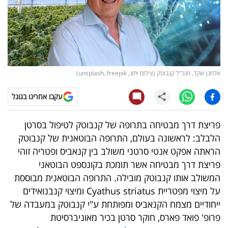
קריפטו
ויראלי
טלוויזיה
אלחנן שקד, מנכ"ל קנבוטק (צילום יחצ, unsplash, freepik)
עסקי
עקבו אחרינו בגוגל
ספורט
פריצת דרך מבטיחה בתרופה של קנבוטק לטיפול בסרטן
קריירה
הלבלב: לראשונה בעולם, התרופה הבוטאנית של קנבוטק
ולימודים
הראתה אפקט אנטי סרטני משולב בין קנאביס ופטריה זוהי
פריצת דרך מבטיחה אשר תומכת בקונספט הבוטאני
מינויים
המשולב אותו קנבוטק מובילה. התרופה הבוטאנית מבוססת
על מיצוי מפטריית Cyathus striatus ומיצוי קנבנואידים
רייטינג
ייחודיים מצמח הקנאביס ומפותחת ע"י קנבוטק במעבדה של
פרופ' פואד פארס, חוקר סרטן בכיר מאוניברסיטת
רכב