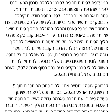
המועדפת לפיתוח תרופה לסרטן הלבלב וסרטן המעי הגס
לאחר שהראתה תוצאות אנטי-סרטניות טובות יותר ממגוון
פטריות אחרות אשר נבחנו. לפני מספר חודשים קיבלה
קנבוטק זכויות שימוש גלובליות ובלעדיות על פטנטים שנוצרו
במחקר של פרופ' פארס והחלה בהובלת תהליך פיתוח מואץ
של תרופה בוטאנית כהגדרתה ע"י ה-FDA. קנבוטק צופה כי
הליך הפיתוח יהיה קצר וזול משמעותית בהשוואה לתהליך
פיתוח של תרופה רגילה. הרכב הקנבנואידים לבדו, אשר
נוסה בניסוי התרופה הבוטאנית, צפוי להשתלב גם בקונספט
האונקולוגיה האינטגרטיבית של קנבוטק, ולהתחיל להיות
משווק לחולי סרטן בקליפורניה כבר בסוף שנת 2022, ולאחר
מכן גם בישראל בתחילת 2023.
קנבוטק צופה שתסיים את שלב הוכחת ההיתכנות תוך 9
חודשים, עד אמצע 2023, ובסיומו תפעל ליצירת שיתוף
פעולה פיתוחי עם חברת פארמה גדולה לאישור תרופה מול
ה-FDA. במסגרת אבני הדרך הבאות בהליך הפיתוח, החברה
מתכננת לעבור לבדיקות במודל חייתי אשר יתבצעו במעבדה