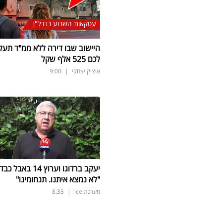
עסקאות השבוע בנדל"ן
היישוב שבו דירה ללא ממ"ד תעל
לכם 525 אלף שקל
איציק יצחקי
|
9:00
יעקב ברדוגו וערוץ 14 באבל כב
"לא נמצא איתנו. תנחומינו"
מערכת ice
|
8:35