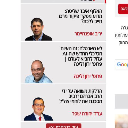
לאה
האלוף איבד שליטה:
מדוע מפקד פיקוד מרכז
חייב ללכת?
גלה
יריב אופנהיימר
ולותיו
החוק
לא האבטלה: זה האיום
הכלכלי החדש שה-AI
עלול להביא לעולם |
פרופ' ירון זליכה
פרופ' ירון זליכה
הדלקת משואה על ידי
הרב אברהם זרביב
מסכנת את לוחמי צה"ל
עו"ד יהודה שפר
עוד בנבחרת >>