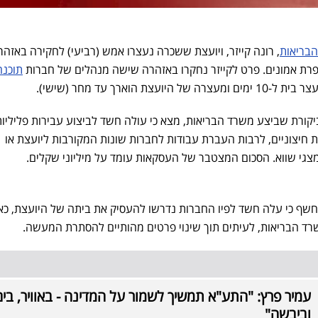
בריאות
, רונה קייזר, ויועצת ששכרה נעצרו אמש (רביעי) לחקירה באזהר
רת אמונים. פרט לקייזר נחקרו באזהרה שישה מנהלים של חברות
תוכנה
 הוארך עד מחר (שישי).
ורת שביצע משרד הבריאות, מצא כי עולה חשד לביצוע עבירות פליליות
 חיצוניים, לרבות העברת עבודות לחברות שונות המקורבות ליועצת או
גי שווא. הסכום המצטבר של העסקאות עומד על מיליוני שקלים.
לא די בכך, בחדשות כאן 11 נחשף כי עלה חשד לפיו החברות נדרשו להעסיק את ביתה של היועצת, 
 הבריאות, לעיתים תוך שינוי פרטים מהותיים להסתרת המעשה.
עמיר פרץ: "התע"א תמשיך לשמור על המדינה - באוויר, בים
וביבשה"