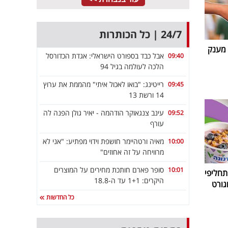
24/7 | כל הכותרות
 מענק
אבל כבד בספורט הישראלי: אגדת הכדורסל
09:40
הלכה לעולמה בגיל 94
רייטינג: "בואו לאכול איתי" מהממת את ערוץ
09:45
14 ורשת 13
עינב צנגאוקר הודהמה - יאיר גולן הפנה לה
09:52
עורף
מאיה ורטהיימר חושפת וידוי מפתיע: "אני לא
10:00
מרוויחה על זה אחוזים"
סופר פארם חותכת מחירים על המוצרים
10:01
חליפי
היקרים: 1+1 עד ה-18.8
גורט
כל החדשות