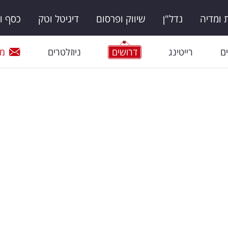
ומדיה
נדל"ן
שיווק ופרסום
דיגיטל וטק
כסף ו
ם
רייטינג
דרושים
ניוזלטרים
מי