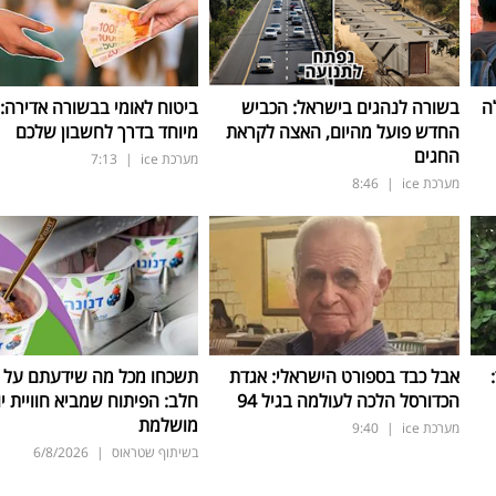
ה
בשורה לנהגים בישראל: הכביש
ביטוח לאומי בבשורה אדירה:
החדש פועל מהיום, האצה לקראת
מיוחד בדרך לחשבון שלכם
החגים
מערכת ice
|
7:13
מערכת ice
|
8:46
ד:
אבל כבד בספורט הישראלי: אגדת
תשכחו מכל מה שידעתם על ת
הכדורסל הלכה לעולמה בגיל 94
חלב: הפיתוח שמביא חוויית יו
מושלמת
מערכת ice
|
9:40
בשיתוף שטראוס
|
6/8/2026