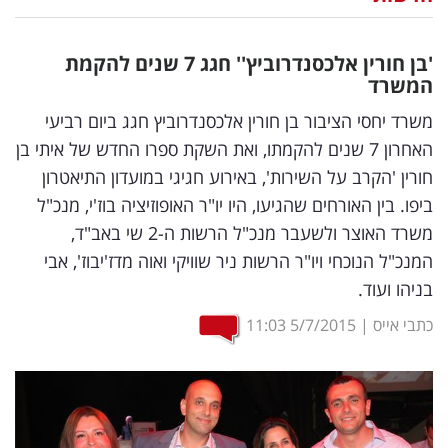
נדל"ן
'בן חורין אלכסנדרוביץ'' חגג 7 שנים להקמת
דיגיטל
המשרד
וטק
משרד יחסי הציבור בן חורין אלכסנדרוביץ חגג ביום רביעי
האחרון 7 שנים להקמתו, ואת השקת ספרו החדש של איתי בן
שיווק
חורין 'הקרב על השירות', באירוע חגיגי במועדון התיאטרון
ופרסום
ביפו. בין האורחים שהגיעו, היו יו"ר האופוזיציה בוז'י, מנכ"ל
משרד האוצר ולשעבר מנכ"ל הרשות ה-2 שי באב"ד,
משפט
המנכ"ל הנוכחי ויו"ר הרשות ניר שוויקי ואוה מדז'יבוז', אבי
מדדים
בניהו ועוד.
ומחקרים
כתבי אייס
|
5/7/2015
11:03
דעות
רכילות
עסקית