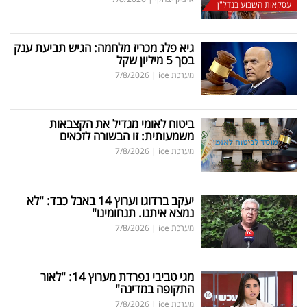
עסקאות השבוע בנדל"ן
40
גיא פלג מכריז מלחמה: הגיש תביעת ענק
בסך 5 מיליון שקל
שיתופי
מערכת ice
|
7/8/2026
פעולה
ביטוח לאומי מגדיל את הקצבאות
משמעותית: זו הבשורה לזכאים
דרושים
מערכת ice
|
7/8/2026
ניוזלטרים
יעקב ברדוגו וערוץ 14 באבל כבד: "לא
נמצא איתנו. תנחומינו"
מערכת ice
|
7/8/2026
מייל
אדום
מגי טביבי נפרדת מערוץ 14: "לאור
התקופה במדינה"
מערכת ice
|
7/8/2026