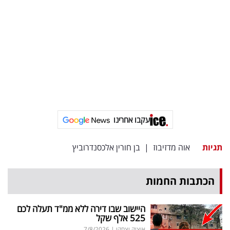
בריאות
תרבות
ופנאי
תיירות
TOP-
5
עקבו אחרינו
המילון
תגיות
אוה מדזיבוז
|
בן חורין אלכסנדרוביץ
הכלכלי
הכתבות החמות
פודקאסט
40
היישוב שבו דירה ללא ממ"ד תעלה לכם
525 אלף שקל
UNDER
איציק יצחקי
|
7/8/2026