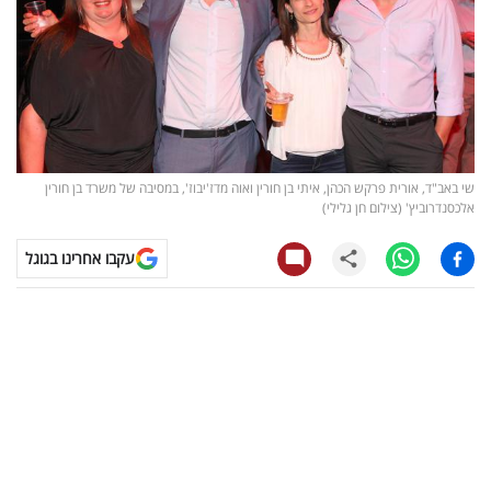
קריפטו
ויראלי
טלוויזיה
שי באב"ד, אורית פרקש הכהן, איתי בן חורין ואוה מדז'יבוז', במסיבה של משרד בן חורין
עסקי
אלכסנדרוביץ' (צילום חן גלילי)
ספורט
עקבו אחרינו בגוגל
קריירה
ולימודים
מינויים
רייטינג
רכב