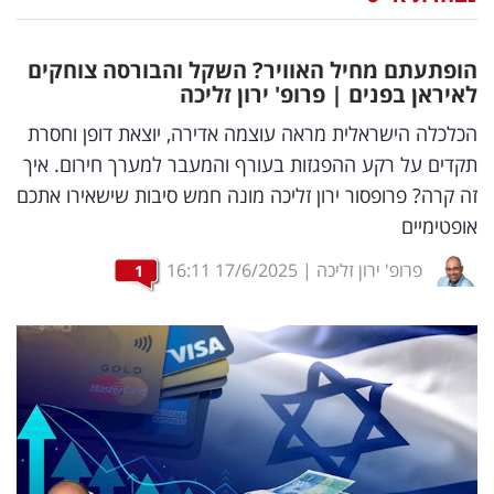
נדל"ן
הופתעתם מחיל האוויר? השקל והבורסה צוחקים
דיגיטל
לאיראן בפנים | פרופ' ירון זליכה
וטק
הכלכלה הישראלית מראה עוצמה אדירה, יוצאת דופן וחסרת
תקדים על רקע ההפגזות בעורף והמעבר למערך חירום. איך
שיווק
זה קרה? פרופסור ירון זליכה מונה חמש סיבות שישאירו אתכם
ופרסום
אופטימיים
משפט
פרופ' ירון זליכה
|
17/6/2025
16:11
1
מדדים
ומחקרים
דעות
רכילות
עסקית