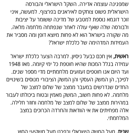
שמפגינה עוצמה אדירה. השקל הישראלי והבורסה
40
הישראלית פשוט צוחקים לאיראנים בפרצוף. למעשה, איני
זוכר דוגמא נוספת למטבע של מדינה ששומר על יציבות
ולבורסה שלה שאף עולה לאחר שנפתחה מלחמה מלאה.
שיתופי
מה שקורה בישראל הוא לא פחות מיוצא דופן ומה מסביר את
פעולה
העמידות המדהימה של כלכלת ישראל?
ראשית,
אין חכם כבעל ניסיון. למרבה הצער כלכלת ישראל
עמידה בגלל המכות שהיא חוטפת כל ימי קיומה. מאז 1948
דרושים
ועד היום אנו חוטפים זעזועים מלחמתיים מדי מספר שנים.
לפיכך, הן המשק העסקי והן המשק הציבורי מנוסים בשינויים
ניוזלטרים
החדים שנדרשים במעבר ממצב של שלום למצב של
מלחמה. לא פחות חשוב, המשק מאמין ובטוח ביכולתו לעבור
במהירות ממצב של שלום למצב של מלחמה וחוזר חלילה.
מייל
אלה מפחיתים את אי הוודאות והחרדה הכרוכים במצב
אדום
המלחמתי.
שנית,
מעל המשק הישראלי ובפרט מעל משקיעי החוץ