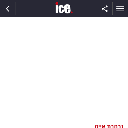
ראשי
הנבחרת
השוק
תקשורת
ומדיה
כסף
וצרכנות
נבחרת אייס