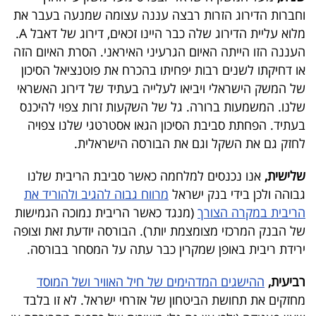
פרסמו
וחברות הדירוג הזרות רבצה עננה עצומה שמנעה בעבר את
באייס
מלוא עליית הדירוג שלה כבר היינו זכאים, דירוג של דאבל
A
.
העננה הזו הייתה האיום הגרעיני האיראני. הסרת האיום הזה
עקבו
או דחיקתו לשנים רבות יפחיתו בהכרח את פוטנציאל הסיכון
אחרינו:
של המשק הישראלי ויביאו לעלייה בעתיד של דירוג האשראי
שלנו. המשמעות ברורה. גל של השקעות זרות צפוי להיכנס
בעתיד. הפחתת סביבת הסיכון הגאו אסטרטגי שלנו צפויה
לחזק גם את השקל וגם את הבורסה הישראלית.
שלישית,
אנו נכנסים למלחמה כאשר סביבת הריבית שלנו
גבוהה ולכן בידי בנק ישראל
מרווח גבוה להגיב ולהוריד את
הריבית במקרה הצורך
(מנגד כאשר הריבית נמוכה הגמישות
של הבנק המרכזי מצומצמת יותר). הבורסה יודעת זאת וצופה
ירידת ריבית באופן שמקרין כבר עתה על המסחר בבורסה.
רביעית,
ההישגים המדהימים של חיל האוויר ושל המוסד
מחזקים את תחושת הביטחון של אזרחי ישראל. לא זו בלבד