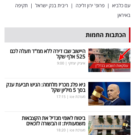
עם כלביא
|
פרופ' ירון זליכה
|
ריבית בנק ישראל
|
תקיפה
באיראן
הכתבות החמות
היישוב שבו דירה ללא ממ"ד תעלה לכם
525 אלף שקל
איציק יצחקי
|
9:00
עסקאות השבוע בנדל"ן
גיא פלג מכריז מלחמה: הגיש תביעת ענק
בסך 5 מיליון שקל
מערכת ice
|
17:15
ביטוח לאומי מגדיל את הקצבאות
משמעותית: זו הבשורה לזכאים
מערכת ice
|
18:20