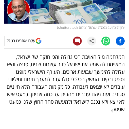
קריפטו
ויראלי
ירון זליכה על כלכלת ישראל (צילום shutterstock)
טלוויזיה
עקבו אחרינו בגוגל
עסקי
המלחמה מול האויבת הכי גדולה והכי חזקה של ישראל,
ספורט
המאיימת להשמיד את ישראל כבר עשרות שנים, פרצה והיא
עלולה להימשך שבועות ארוכים. העורף הישראלי מופגז
קריירה
וסופג נזקים. המשק הכלכלי כולו עבר למערך חירום ומיליוני
ולימודים
עובדים לא יוצאים לעבודה. כל מקומות העבודה הלא חיוניים
סגורים ועובדיהם עובדים מהבית עד כמה שניתן. כמעט איש
מינויים
לא יוצא ולא נכנס לישראל ולמעשה סחר החוץ שלנו כמעט
שפסק.
רייטינג
רכב