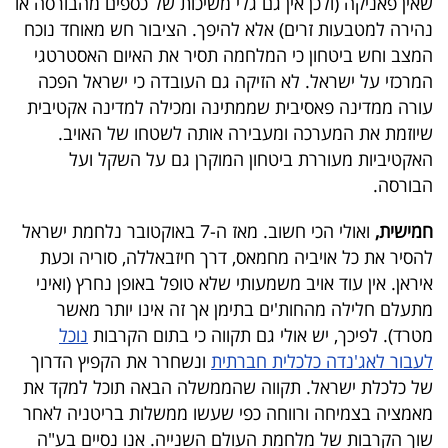
שאין פאניקה (ולכן אין גם גלי משיכות של כספים מהבורסה או
נהירה למטבעות זרים) אלא להיפך. הציבור חש מאוחד נוכח
המצב וחש ביטחון כי המלחמה תסיר את האיום האסטרטגי
המרכזי על ישראל. לא הזיקה גם העובדה כי ישראל הפכה
עורה ממדינה פאסיבית שממתינה ומכילה למדינה אקטיבית
שיוזמת את המערכה ומעבירה אותה לשטחו של האויב.
האקטיביות מעוררת ביטחון המוקרן גם על השקל ועל
הבורסה.
חמישית,
ואולי הכי חשוב. מאז ה-7 באוקטובר נלחמת ישראל
להסיר את כל אויביה מחמאס, דרך חיזבאללה, סוריה וכעת
איראן. אין עוד אויב משמעותי שלא טופל באופן נחרץ (ואיני
מתעלם חלילה מהחות'ים בתימן אך זה אינו יותר מאשר
מטרד). לפיכך, יש אולי גם תקווה כי בתום הקרבות
נוכל
לעבור לאג'נדה כלכלית חברתית
ונשחרר את הקפיץ הדרוך
של כלכלת ישראל. תקווה שהממשלה הבאה תוכל למקד את
מאמציה בצמיחה ורווחה כפי שעשו ממשלות בריטניה לאחר
שוך הקרבות של מלחמת העולם השנייה. אנו נסיים בע"ה