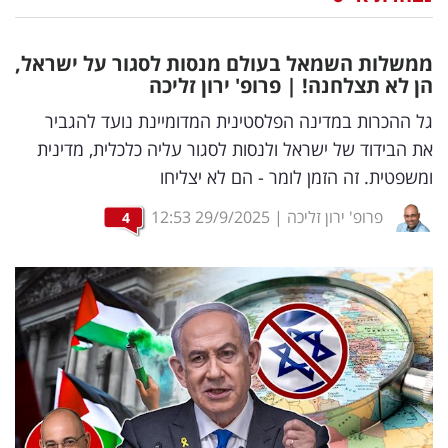
נדל"ן
ממשלות השמאל בעולם מנסות לסגור על ישראל,
דיגיטל
הן לא תצלחנה
!
| פרופ' ירון זליכה
וטק
גל ההכרות במדינה הפלסטינית המדומיינת נועד להגביר
את הבידוד של ישראל ולנסות לסגור עליה כלכלית, מדינית
שיווק
ומשפטית. זה הזמן לומר - הם לא יצליחו
ופרסום
פרופ' ירון זליכה
|
29/9/2025
12:53
4
משפט
מדדים
ומחקרים
דעות
רכילות
עסקית