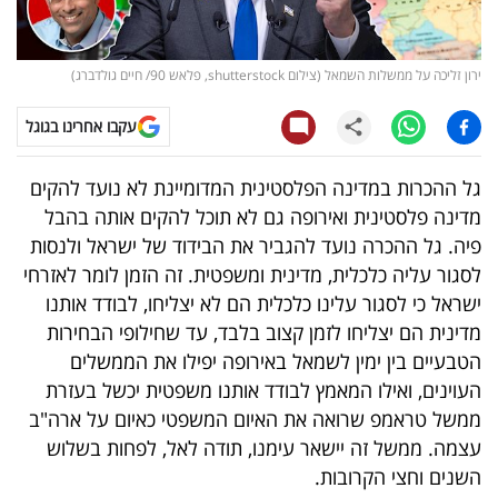
קריפטו
ירון זליכה על ממשלות השמאל (צילום shutterstock, פלאש 90/ חיים גולדברג)
ויראלי
עקבו אחרינו בגוגל
טלוויזיה
גל ההכרות במדינה הפלסטינית המדומיינת לא נועד להקים
עסקי
מדינה פלסטינית ואירופה גם לא תוכל להקים אותה בהבל
ספורט
פיה. גל ההכרה נועד להגביר את הבידוד של ישראל ולנסות
לסגור עליה כלכלית, מדינית ומשפטית. זה הזמן לומר לאזרחי
קריירה
ישראל כי לסגור עלינו כלכלית הם לא יצליחו, לבודד אותנו
ולימודים
מדינית הם יצליחו לזמן קצוב בלבד, עד שחילופי הבחירות
הטבעיים בין ימין לשמאל באירופה יפילו את הממשלים
מינויים
העוינים, ואילו המאמץ לבודד אותנו משפטית יכשל בעזרת
ממשל טראמפ שרואה את האיום המשפטי כאיום על ארה"ב
רייטינג
עצמה. ממשל זה יישאר עימנו, תודה לאל, לפחות בשלוש
השנים וחצי הקרובות.
רכב