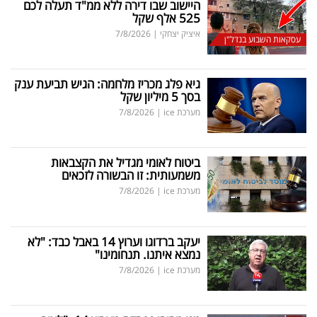
היישוב שבו דירה ללא ממ"ד תעלה לכם
525 אלף שקל
איציק יצחקי
|
7/8/2026
עסקאות השבוע בנדל"ן
גיא פלג מכריז מלחמה: הגיש תביעת ענק
בסך 5 מיליון שקל
מערכת ice
|
7/8/2026
ביטוח לאומי מגדיל את הקצבאות
משמעותית: זו הבשורה לזכאים
מערכת ice
|
7/8/2026
יעקב ברדוגו וערוץ 14 באבל כבד: "לא
נמצא איתנו. תנחומינו"
מערכת ice
|
7/8/2026