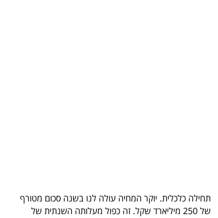
בריאות
תרבות
ופנאי
תיירות
TOP-
5
המילון
הכלכלי
פודקאסט
40
תחילה כלכלית. יוקר המחיה עולה לנו בשנה סכום מטורף
של 250 מיליארד שקל. זה כפול מעלותה השנתית של
UNDER