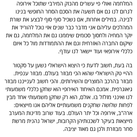
המלחמה ואולי פי עשרים מהנזק המירבי שתוכל אירופה
40
לגרום לנו גם אם תשעה את הסכם הסחר החופשי בנינו
לבינה. במילים אחרות, אם נשכיל סוף סוף לבצע את שורת
המהלכים עליהם אני מדבר כבר שנים אזי נוכל להוריד את
שיתופי
יוקר המחיה ולחסוך סכומים שיממנו גם את המלחמה, גם את
פעולה
שיקום החברה האזרחית וגם את ההתמודדות מול כל איום
כלכלי אירופאי ועוד יישאר לנו עודף.
בה בעת, חשוב לדעת כי היצוא הישראלי נשען על סקטור
דרושים
ההיי טק הישראלי שהוא הכי מבוזר בעולם. מבוזר ענפית.
מבוזר בהרכב המוצרים והשירותים. והכי חשוב לענייננו מבוזר
ניוזלטרים
גיאוגרפית. אמנם האיחוד האירופי הוא שחקן כלכלי משמעותי
לנו ואינני מזלזל בו. אולם, הוא רק שחקן משמעותי אחד מבין
לפחות שלושה שחקנים משמעותיים אליהם אנו מייצאים:
מייל
ארה"ב, אירופה וכל יתר העולם. בעוד שרוב מדינות המערב
אדום
מייצאות בעיקר לשכנותיהן הקרובות, ישראל נהנית מרשת
סחר מבוזרת ולכן גם מאוד יציבה.