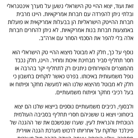
פרסמו
זאת ועוד, יצוא ההיי טק הישראלי נשען על מערך אינטגראלי
באייס
ובלתי ניתן להפרדה עם חברות אמריקאיות. היינו מרבית
חברות ההייטק הישראליות הן בבעלות אמריקאית או פועלות
עקבו
באמצעות חברות בנות אמריקאיות. לא ניתן להחרים חברות
אחרינו:
אלה בלי להפר את הסכמי הסחר עם ארה"ב.
נוסף על כך, חלק לא מבוטל מיצוא ההיי טק הישראלי הוא
חסר תחליף סביר מבחינת איכות ומחיר. היינו, חלק נכבד
מהמוצרים והשירותים ניתנים רק לתחליף יקר בהרבה או
נופל משמעותית באיכותו. בפרט כאשר לוקחים בחשבון כי
חלק לא מבוטל מהיצוא שלנו הוא למעשה מחקר ופיתוח או
בעל רכיבי מחקר ופיתוח משמעותיים.
ולבסוף, רכיבים משמעותיים נוספים בייצוא שלנו הם יצוא
ביטחוני ויצוא גז ששניהם חסרי תחליף בסביבה העולמית
הנוכחית והנראית לעין. שערו שנפשכם את שר ההגנה של
פינלנד שלוקח על אחריותו לרכוש מערכת הגנה אווירית